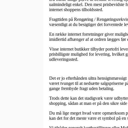
ualmindeligt enkel. Den mest prisbevidste fo
internet shoppens tilholdssted.
Fragttiden på Rengøring / Rengøringsrekvisit
væsentligt at du besigtiger det forventede 
En række internet forretninger giver mulig
imidlertid afhænger af at ordren lægges før 
Visse internet butikker tilbyder portofri lev
prisbilligste mulighed for levering, hvilket 
udleveringssted.
Det er jo efterhånden ultra hensigtsmæssigt f
været tvunget til at nedsætte salgspriserne 
gange frembyde fragt uden betaling.
Trods dette kan det stadigvæk være udbytter
shopping, sådan at man er på den sikre side 
Du må lige meget hvad være opmærksom på, at 
kan det for det meste være et symbol på en s
Vi tilråder generelt kortbestillinger eller M