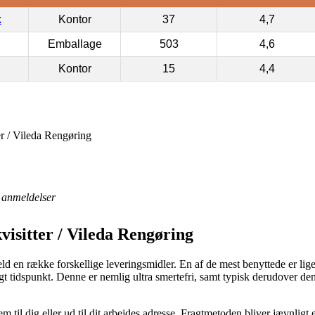
k
Kontor
37
4,7
Emballage
503
4,6
Kontor
15
4,4
r / Vileda Rengøring
anmeldelser
isitter / Vileda Rengøring
 held en række forskellige leveringsmidler. En af de mest benyttede er lig
gt tidspunkt. Denne er nemlig ultra smertefri, samt typisk derudover d
jem til dig eller ud til dit arbejdes adresse. Fragtmetoden bliver jævnlig