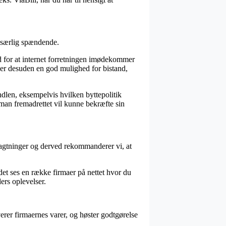
e særlig spændende.
d for at internet forretningen imødekommer
te er desuden en god mulighed for bistand,
dlen, eksempelvis hvilken byttepolitik
s man fremadrettet vil kunne bekræfte sin
tragtninger og derved rekommanderer vi, at
 det ses en række firmaer på nettet hvor du
ers oplevelser.
rer firmaernes varer, og høster godtgørelse