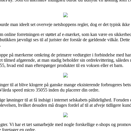
 burde man ideelt set overveje netshoppens regler, dog er det typisk ikk
m online forretningen er støttet af e-mærket, som kan være en sikkerhe
 butikken jævnligt ses til af jurister der forstår de gældende vilkår. Det
.
r oppe på mærkerne omkring de primære vedtægter i forbindelse med han
 det tilmed afgørende, at man stadig beholder sin ordrekvittering, sålede
5, hvad end man efterspørger produkter til en voksen eller et barn.
ninger til at blive klogere på ganske mange eksisterende forbrugeres be
Vileda speed micro 35055 inden du placerer din ordre.
e løsninger til at få indsigt i internet selskabets pålidelighed. Foruden
lsen, hvilket desuden må drages fordel af til at afveje tidligere kund
ter. Vi har et tæt samarbejde med nogle forskellige e-shops og promove
 foretager en ordre.