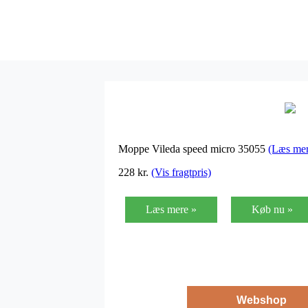
Moppe Vileda speed micro 35055
(Læs mer
228
kr.
(Vis fragtpris)
Læs mere »
Køb nu »
Webshop