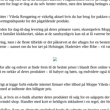
rm for fragt er dog at du selv henter ordren, men den løsning betinges a
ter / Vileda Rengøring er virkelig aktuel hvis du har brug for pakken o
leveringstidspunkt for det pågældende produkt.
heden for dag-til-dag levering på deres primære varer, eksempelvis Mo
et fastslået klokkeslæt, sådan at de sandsynligvis kan nå at få varerne b
ering, men i de fleste tilfælde er det påkrævet at der aftages for en beste
gerne – uanset om du bor tæt på Helsingør, Haderslev eller Ribe – vil være 
or alle og enhver at finde frem til de bedste priser i blandt flere onlin
på en række af deres produkter – til babyer og børn, og endvidere også t
igt at kigge forbi enkelte internet firmaer efter tilbud på Moppe Viled
med at indhente den billigste pris.
hvis en e-butik afsætter deres produkter til salg for en salgspris der k
vindel shop. Handler med kort er heldigvis inkluderet i en regel, der bi
obilePay. Som en alternativ mulighed burde du udnytte en løsning som f.ek