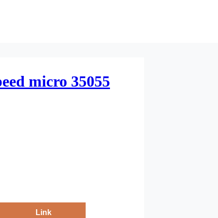
peed micro 35055
Link