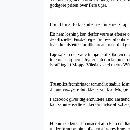
godtgøre prisen over flere uger.
Forud for at folk handler i en internet shop
En nem løsning kan derfor være at efterse o
de officielle danske regler, udover at online
hvis du udsættes for dilemmaer med dit køb
Ligeså kan det være til hjælp at køberen e
internet shoppen tilbyder. I den relation er
bestilling af Moppe Vileda speed micro 3505
Trustpilot frembringer temmelig stabile løs
du undersøger e-butikkens kritik af Moppe 
Facebook giver dig endvidere altid anstændig
kan sammensætte en bedømmelse af købsopleve
Hjemmesiden er finansieret af reklameindtæg
under forudsætning af at en af vores brugere