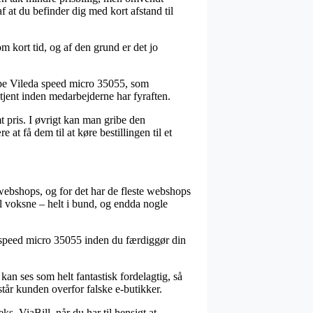
f at du befinder dig med kort afstand til
m kort tid, og af den grund er det jo
ppe Vileda speed micro 35055, som
etjent inden medarbejderne har fyraften.
mt pris. I øvrigt kan man gribe den
at få dem til at køre bestillingen til et
e webshops, og for det har de fleste webshops
il voksne – helt i bund, og endda nogle
a speed micro 35055 inden du færdiggør din
an ses som helt fantastisk fordelagtig, så
står kunden overfor falske e-butikker.
s. ViaBill, når du har til hensigt at