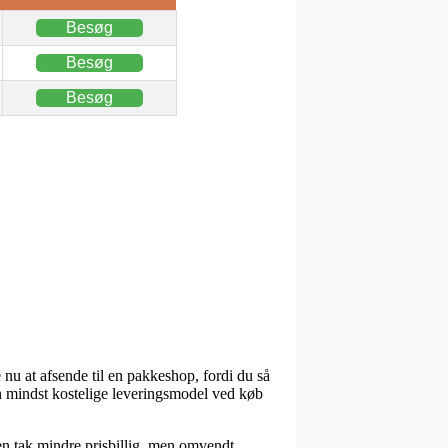
Besøg
Besøg
Besøg
e nu at afsende til en pakkeshop, fordi du så
en mindst kostelige leveringsmodel ved køb
t en tak mindre prisbillig, men omvendt