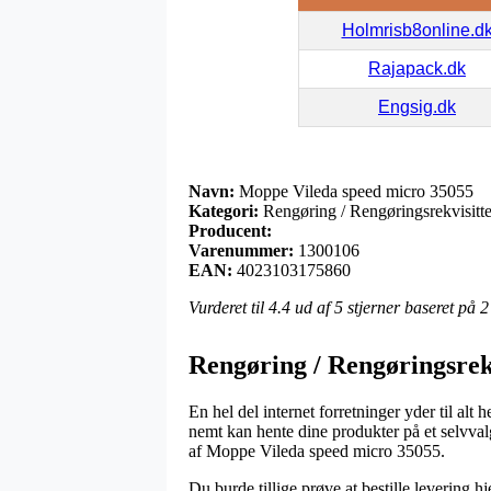
Holmrisb8online.d
Rajapack.dk
Engsig.dk
Navn:
Moppe Vileda speed micro 35055
Kategori:
Rengøring / Rengøringsrekvisitte
Producent:
Varenummer:
1300106
EAN:
4023103175860
Vurderet til
4.4
ud af 5 stjerner baseret på
2
Rengøring / Rengøringsrekv
En hel del internet forretninger yder til alt
nemt kan hente dine produkter på et selvval
af Moppe Vileda speed micro 35055.
Du burde tillige prøve at bestille levering h