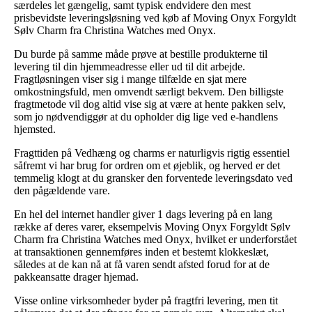
særdeles let gængelig, samt typisk endvidere den mest
prisbevidste leveringsløsning ved køb af Moving Onyx Forgyldt
Sølv Charm fra Christina Watches med Onyx.
Du burde på samme måde prøve at bestille produkterne til
levering til din hjemmeadresse eller ud til dit arbejde.
Fragtløsningen viser sig i mange tilfælde en sjat mere
omkostningsfuld, men omvendt særligt bekvem. Den billigste
fragtmetode vil dog altid vise sig at være at hente pakken selv,
som jo nødvendiggør at du opholder dig lige ved e-handlens
hjemsted.
Fragttiden på Vedhæng og charms er naturligvis rigtig essentiel
såfremt vi har brug for ordren om et øjeblik, og herved er det
temmelig klogt at du gransker den forventede leveringsdato ved
den pågældende vare.
En hel del internet handler giver 1 dags levering på en lang
række af deres varer, eksempelvis Moving Onyx Forgyldt Sølv
Charm fra Christina Watches med Onyx, hvilket er underforstået
at transaktionen gennemføres inden et bestemt klokkeslæt,
således at de kan nå at få varen sendt afsted forud for at de
pakkeansatte drager hjemad.
Visse online virksomheder byder på fragtfri levering, men tit