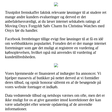
Trustpilot fremskaffer faktisk relevante løsninger til at studere ret
mange andre kunders evalueringer og derved er det
anbefalelsesværdigt, at du læser internet selskabets ratings af
Moving Onyx Forgyldt Sølv Charm fra Christina Watches med
Onyx før du handler.
Facebook frembringer tillige evigt fine løsninger til at få en idé
om webbutikkens popularitet. Foruden det er der mange internet
forretninger som gør det muligt at registrere en vurdering af
købsoplevelsen, hvilket også må anvendes til vurdering af
kundetilfredsheden.
Vores hjemmeside er finansieret af indtægter fra annoncer. Vi
hjælper massevis af butikker på nettet derved at vi formidler
deres tilbud, og opnår honorar såfremt en af de besøgende på
vores website foretager et indkøb.
Data vedrørende tilbud og netshops værnes om ofte, men det er
ikke muligt for os at give garantier imod korrektioner der kan
være udarbejdet efter seneste opdatering af de anvendte
informationer.