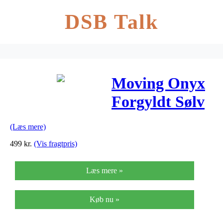
DSB Talk
Moving Onyx
Forgyldt Sølv
Charm fra
(Læs mere)
Christina
499
kr.
(Vis fragtpris)
Watches med
Læs mere »
Onyx
Køb nu »