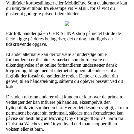
Vi tilråder kortbestillinger eller MobilePay. Som et alternativ kan
du udnytte et tilbud fra eksempelvis ViaBill, for så vidt du
ønsker at godtgøre prisen i flere bidder.
Før folk handler på en CHRISTINA shop på nettet bør de de
facto kigge på deres betingelser, det er dog naturligvis en
tidskrævende opgave.
Et andet alternativ kan derfor være at undersøge om e-
forhandleren er tilsluttet e-mærket, som burde være en
tilkendegivelse af at online forhandleren understøtter dansk
lovgivning, tillige med at internet shoppen løbende ses til af
fagfolk der forstår de gældende regler. Dette er desuden din
genvej til en håndsrækning, såfremt du oplever besvær ved dit
køb.
Desuden rekommanderer vi at kunden er klar over de primære
vedtægter der kan influere på handlen, eksempelvis den
byttepolitik virksomheden har. Her er det desuden vigtigt, at man
permanent bevarer sin ordremail, således man fremadrettet kan
påvise sin bestilling af Moving Onyx Forgyldt Sølv Charm fra
Christina Watches med Onyx, hvad end man shopper til en
voksen eller et barn.