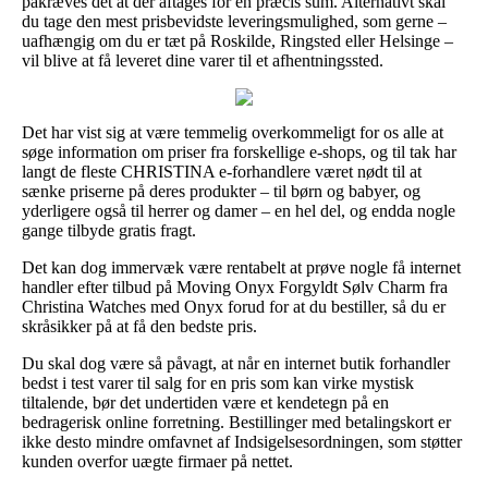
påkræves det at der aftages for en præcis sum. Alternativt skal
du tage den mest prisbevidste leveringsmulighed, som gerne –
uafhængig om du er tæt på Roskilde, Ringsted eller Helsinge –
vil blive at få leveret dine varer til et afhentningssted.
Det har vist sig at være temmelig overkommeligt for os alle at
søge information om priser fra forskellige e-shops, og til tak har
langt de fleste CHRISTINA e-forhandlere været nødt til at
sænke priserne på deres produkter – til børn og babyer, og
yderligere også til herrer og damer – en hel del, og endda nogle
gange tilbyde gratis fragt.
Det kan dog immervæk være rentabelt at prøve nogle få internet
handler efter tilbud på Moving Onyx Forgyldt Sølv Charm fra
Christina Watches med Onyx forud for at du bestiller, så du er
skråsikker på at få den bedste pris.
Du skal dog være så påvagt, at når en internet butik forhandler
bedst i test varer til salg for en pris som kan virke mystisk
tiltalende, bør det undertiden være et kendetegn på en
bedragerisk online forretning. Bestillinger med betalingskort er
ikke desto mindre omfavnet af Indsigelsesordningen, som støtter
kunden overfor uægte firmaer på nettet.