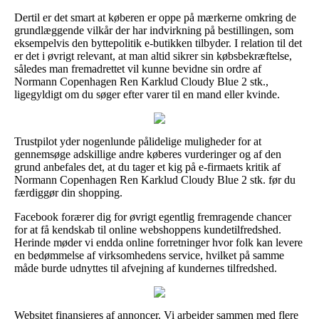
Dertil er det smart at køberen er oppe på mærkerne omkring de
grundlæggende vilkår der har indvirkning på bestillingen, som
eksempelvis den byttepolitik e-butikken tilbyder. I relation til det
er det i øvrigt relevant, at man altid sikrer sin købsbekræftelse,
således man fremadrettet vil kunne bevidne sin ordre af
Normann Copenhagen Ren Karklud Cloudy Blue 2 stk.,
ligegyldigt om du søger efter varer til en mand eller kvinde.
Trustpilot yder nogenlunde pålidelige muligheder for at
gennemsøge adskillige andre køberes vurderinger og af den
grund anbefales det, at du tager et kig på e-firmaets kritik af
Normann Copenhagen Ren Karklud Cloudy Blue 2 stk. før du
færdiggør din shopping.
Facebook forærer dig for øvrigt egentlig fremragende chancer
for at få kendskab til online webshoppens kundetilfredshed.
Herinde møder vi endda online forretninger hvor folk kan levere
en bedømmelse af virksomhedens service, hvilket på samme
måde burde udnyttes til afvejning af kundernes tilfredshed.
Websitet finansieres af annoncer. Vi arbejder sammen med flere