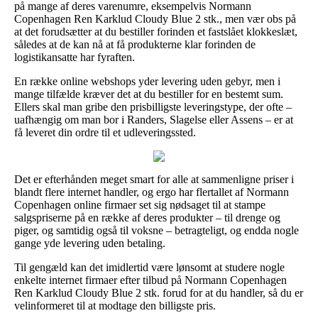
på mange af deres varenumre, eksempelvis Normann
Copenhagen Ren Karklud Cloudy Blue 2 stk., men vær obs på
at det forudsætter at du bestiller forinden et fastslået klokkeslæt,
således at de kan nå at få produkterne klar forinden de
logistikansatte har fyraften.
En række online webshops yder levering uden gebyr, men i
mange tilfælde kræver det at du bestiller for en bestemt sum.
Ellers skal man gribe den prisbilligste leveringstype, der ofte –
uafhængig om man bor i Randers, Slagelse eller Assens – er at
få leveret din ordre til et udleveringssted.
Det er efterhånden meget smart for alle at sammenligne priser i
blandt flere internet handler, og ergo har flertallet af Normann
Copenhagen online firmaer set sig nødsaget til at stampe
salgspriserne på en række af deres produkter – til drenge og
piger, og samtidig også til voksne – betragteligt, og endda nogle
gange yde levering uden betaling.
Til gengæld kan det imidlertid være lønsomt at studere nogle
enkelte internet firmaer efter tilbud på Normann Copenhagen
Ren Karklud Cloudy Blue 2 stk. forud for at du handler, så du er
velinformeret til at modtage den billigste pris.