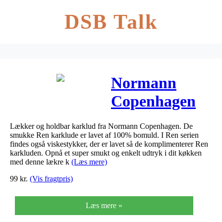
DSB Talk
Normann
Copenhagen
Ren Karklud
Lækker og holdbar karklud fra Normann Copenhagen. De
Cloudy Blue 2
smukke Ren karklude er lavet af 100% bomuld. I Ren serien
findes også viskestykker, der er lavet så de komplimenterer Ren
stk.
karkluden. Opnå et super smukt og enkelt udtryk i dit køkken
med denne lækre k
(Læs mere)
99
kr.
(Vis fragtpris)
Læs mere »