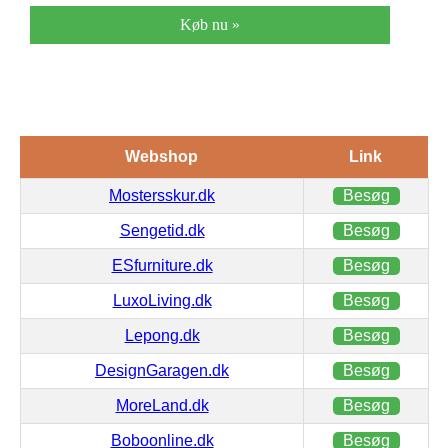
Køb nu »
Webshop
Link
Mostersskur.dk
Besøg
Sengetid.dk
Besøg
ESfurniture.dk
Besøg
LuxoLiving.dk
Besøg
Lepong.dk
Besøg
DesignGaragen.dk
Besøg
MoreLand.dk
Besøg
Boboonline.dk
Besøg