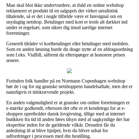
Man skal blot ikke undervurdere, at ifald en online webshop
reklamerer et produkt til en salgspris der virker urealistisk
tiltalende, så er det i nogle tilfælde være et faresignal om en
snydagtig netshop. Betalinger med kort er trods alt dækket ind
under et regelsæt, som sikrer dig imod uærlige internet
forretninger.
Generelt tilråder vi kortbetalinger eller betalinger med mobilen.
Som en anden løsning burde du drage nytte af en afdragsordning
som f.eks. ViaBill, såfremt du efterspørger at honorere prisen
senere.
Forinden folk handler på en Normann Copenhagen webshop
bør de i og for sig granske netshoppens handelsaftale, men det er
naturligvis et tidskrævende projekt.
En anden valgmulighed er at granske om online forretningen er
e-mærke godkendt, eftersom det ofte er et kendetegn for at e-
shoppen opretholder dansk lovgivning, tillige med at internet
butikken fra tid til anden føres tilsyn med af sagkyndige der har
ekspertise inden for de gældende vilkår. Desuden får du
anledning til at blive hjulpet, hvis du bliver udsat for
udfordringer i processen med din bestilling.