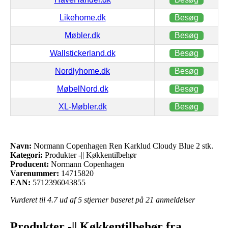
Likehome.dk
Besøg
Møbler.dk
Besøg
Wallstickerland.dk
Besøg
Nordlyhome.dk
Besøg
MøbelNord.dk
Besøg
XL-Møbler.dk
Besøg
Navn:
Normann Copenhagen Ren Karklud Cloudy Blue 2 stk.
Kategori:
Produkter -|| Køkkentilbehør
Producent:
Normann Copenhagen
Varenummer:
14715820
EAN:
5712396043855
Vurderet til
4.7
ud af 5 stjerner baseret på
21
anmeldelser
Produkter -|| Køkkentilbehør fra