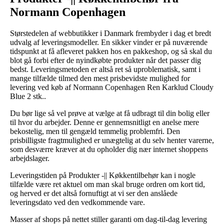
Normann Copenhagen
Størstedelen af webbutikker i Danmark frembyder i dag et bredt
udvalg af leveringsmodeller. En sikker vinder er på nuværende
tidspunkt at få afleveret pakken hos en pakkeshop, og så skal du
blot gå forbi efter de nyindkøbte produkter når det passer dig
bedst. Leveringsmetoden er altså ret så uproblematisk, samt i
mange tilfælde tilmed den mest prisbevidste mulighed for
levering ved køb af Normann Copenhagen Ren Karklud Cloudy
Blue 2 stk..
Du bør lige så vel prøve at vælge at få udbragt til din bolig eller
til hvor du arbejder. Denne er gennemsnitligt en anelse mere
bekostelig, men til gengæld temmelig problemfri. Den
prisbilligste fragtmulighed er unægtelig at du selv henter varerne,
som desværre kræver at du opholder dig nær internet shoppens
arbejdslager.
Leveringstiden på Produkter -|| Køkkentilbehør kan i nogle
tilfælde være ret aktuel om man skal bruge ordren om kort tid,
og herved er det altså fornuftigt at vi ser den anslåede
leveringsdato ved den vedkommende vare.
Masser af shops på nettet stiller garanti om dag-til-dag levering