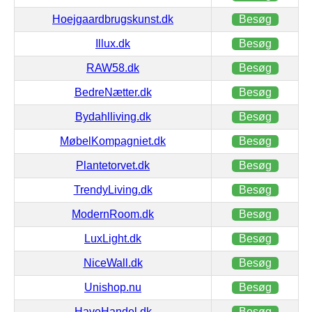
Hoejgaardbrugskunst.dk
Besøg
Illux.dk
Besøg
RAW58.dk
Besøg
BedreNætter.dk
Besøg
Bydahlliving.dk
Besøg
MøbelKompagniet.dk
Besøg
Plantetorvet.dk
Besøg
TrendyLiving.dk
Besøg
ModernRoom.dk
Besøg
LuxLight.dk
Besøg
NiceWall.dk
Besøg
Unishop.nu
Besøg
HaveHandel.dk
Besøg