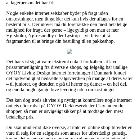
at lagerpersonalet har fri.
Nogle enkelte internet selskaber byder på fragt uden
omkostninger, men tit gælder det kun hvis der aftages for en
bestemt pris. Derudover må du foretrække den mest betalelige
mulighed for fragt, der gerne – ligegyldigt om man er nær
Hørsholm, Nørresundby eller Lystrup – vil blive at få
fragtmanden til at bringe din bestilling til en pakkeshop.
Det har vist sig at være ekstremt enkelt for købere at lave
prissammenligning fra diverse e-shops, og følgelig har utallige
OYOY Living Design internet forretninger i Danmark fundet
det nødvendigt at nedsætte salgsværdien på mange af deres varer
– til juniorer, og desuden også til herrer og damer – en hel del,
og endda nogle gange love levering uden omkostninger.
Det kan dog trods alt vise sig nyttigt at kontrollere nogle internet
outlets efter rabat på OYOY Dækkeservietter Clay inden du
shopper, så man er usvigeligt sikker på at modtage den mest
betalelige pris.
Du skal imidlertid ikke overse, at ifald en online shop tilbyder en
vare til salg for en salgspris som anses for uforståeligt gunstig,
kunne det mange gange være en varsel om en uærlig internet