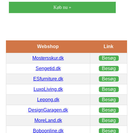
Køb nu »
Webshop
Link
Mostersskur.dk
Besøg
Sengetid.dk
Besøg
ESfurniture.dk
Besøg
LuxoLiving.dk
Besøg
Lepong.dk
Besøg
DesignGaragen.dk
Besøg
MoreLand.dk
Besøg
Boboonline.dk
Besøg