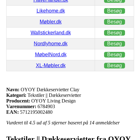
Likehome.dk
Besøg
Møbler.dk
Besøg
Wallstickerland.dk
Besøg
Nordlyhome.dk
Besøg
MøbelNord.dk
Besøg
XL-Møbler.dk
Besøg
Navn:
OYOY Dækkeservietter Clay
Kategori:
Tekstiler || Dækkeservietter
Producent:
OYOY Living Design
Varenummer:
6784903
EAN:
5712195002480
Vurderet til
4.5
ud af 5 stjerner baseret på
14
anmeldelser
Tekstiler || Dækkeservietter fra OYOY