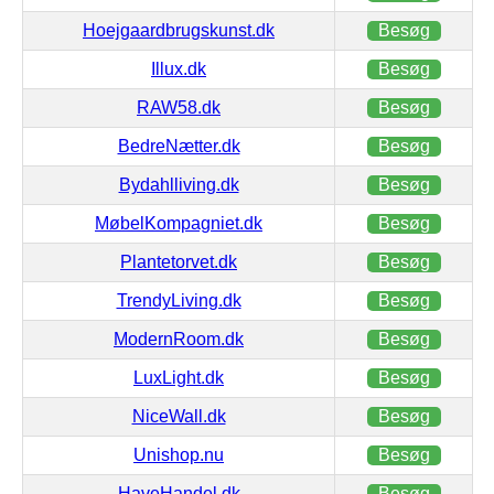
Hoejgaardbrugskunst.dk
Besøg
Illux.dk
Besøg
RAW58.dk
Besøg
BedreNætter.dk
Besøg
Bydahlliving.dk
Besøg
MøbelKompagniet.dk
Besøg
Plantetorvet.dk
Besøg
TrendyLiving.dk
Besøg
ModernRoom.dk
Besøg
LuxLight.dk
Besøg
NiceWall.dk
Besøg
Unishop.nu
Besøg
HaveHandel.dk
Besøg