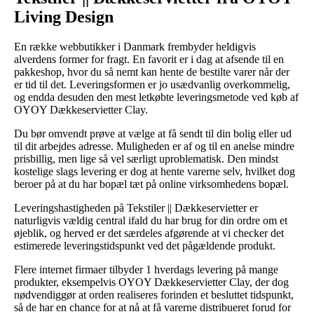
Living Design
En række webbutikker i Danmark frembyder heldigvis
alverdens former for fragt. En favorit er i dag at afsende til en
pakkeshop, hvor du så nemt kan hente de bestilte varer når der
er tid til det. Leveringsformen er jo usædvanlig overkommelig,
og endda desuden den mest letkøbte leveringsmetode ved køb af
OYOY Dækkeservietter Clay.
Du bør omvendt prøve at vælge at få sendt til din bolig eller ud
til dit arbejdes adresse. Muligheden er af og til en anelse mindre
prisbillig, men lige så vel særligt uproblematisk. Den mindst
kostelige slags levering er dog at hente varerne selv, hvilket dog
beroer på at du har bopæl tæt på online virksomhedens bopæl.
Leveringshastigheden på Tekstiler || Dækkeservietter er
naturligvis vældig central ifald du har brug for din ordre om et
øjeblik, og herved er det særdeles afgørende at vi checker det
estimerede leveringstidspunkt ved det pågældende produkt.
Flere internet firmaer tilbyder 1 hverdags levering på mange
produkter, eksempelvis OYOY Dækkeservietter Clay, der dog
nødvendiggør at orden realiseres forinden et besluttet tidspunkt,
så de har en chance for at nå at få varerne distribueret forud for