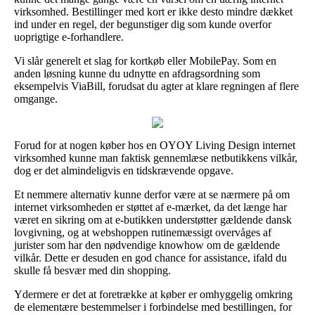
virksomhed. Bestillinger med kort er ikke desto mindre dækket
ind under en regel, der begunstiger dig som kunde overfor
uoprigtige e-forhandlere.
Vi slår generelt et slag for kortkøb eller MobilePay. Som en
anden løsning kunne du udnytte en afdragsordning som
eksempelvis ViaBill, forudsat du agter at klare regningen af flere
omgange.
Forud for at nogen køber hos en OYOY Living Design internet
virksomhed kunne man faktisk gennemlæse netbutikkens vilkår,
dog er det almindeligvis en tidskrævende opgave.
Et nemmere alternativ kunne derfor være at se nærmere på om
internet virksomheden er støttet af e-mærket, da det længe har
været en sikring om at e-butikken understøtter gældende dansk
lovgivning, og at webshoppen rutinemæssigt overvåges af
jurister som har den nødvendige knowhow om de gældende
vilkår. Dette er desuden en god chance for assistance, ifald du
skulle få besvær med din shopping.
Ydermere er det at foretrække at køber er omhyggelig omkring
de elementære bestemmelser i forbindelse med bestillingen, for