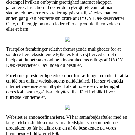
eksempel hvilken ombytningsrettighed internet shoppen
garanterer. I relation til det er det i øvrigt relevant, at man
stadigvæk bevarer ens kvittering på e-mail, således man en
anden gang kan bekræfte sin ordre af OYOY Dækkeservietter
Clay, uafhængig om man leder efter et produkt til en voksen
eller et barn.
Trustpilot frembringer relativt fremragende muligheder for at
sondere flere eksisterende køberes kritik og herved er det en
hjælp, at du betragter online virksomhedens ratings af OYOY
Dækkeservietter Clay inden du bestiller.
Facebook præsterer ligeledes super fortræffelige metoder til at få
en idé om online webshoppens pålidelighed. Her ser vi endda
internet varehuse som tilbyder folk at notere en vurdering af
deres køb, som også bør udnyttes til at få et indblik i hvor
tilfredse kunderne er.
Websitet er annoncefinansieret. Vi har samarbejdsaftaler med en
lang række e-butikker når vi markedsfører virksomhedernes
produkter, og får betaling om en af de besøgende på vores
hjemmeside fuldfører et køb.