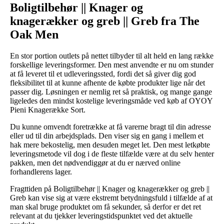
Boligtilbehør || Knager og
knagerækker og greb || Greb fra The
Oak Men
En stor portion outlets på nettet tilbyder til alt held en lang række
forskellige leveringsformer. Den mest anvendte er nu om stunder
at få leveret til et udleveringssted, fordi det så giver dig god
fleksibilitet til at kunne afhente de købte produkter lige når det
passer dig. Løsningen er nemlig ret så praktisk, og mange gange
ligeledes den mindst kostelige leveringsmåde ved køb af OYOY
Pieni Knagerække Sort.
Du kunne omvendt foretrække at få varerne bragt til din adresse
eller ud til din arbejdsplads. Den viser sig en gang i mellem et
hak mere bekostelig, men desuden meget let. Den mest letkøbte
leveringsmetode vil dog i de fleste tilfælde være at du selv henter
pakken, men det nødvendiggør at du er nærved online
forhandlerens lager.
Fragttiden på Boligtilbehør || Knager og knagerækker og greb ||
Greb kan vise sig at være ekstremt betydningsfuld i tilfælde af at
man skal bruge produktet om få sekunder, så derfor er det ret
relevant at du tjekker leveringstidspunktet ved det aktuelle