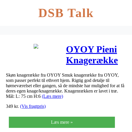
DSB Talk
OYOY Pieni
Knagerække
Sort
Skøn knagerække fra OYOY Smuk knagerække fra OYOY,
som passer perfekt til ethvert hjem. Rigtig god detalje til
børneværelset eller gangen, så de mindste har mulighed for at få
deres egen knage/knagerække. Knagenrækken er lavet i træ.
Mål: L: 75 cm H:6
(Læs mere)
349
kr.
(Vis fragtpris)
Læs mere »