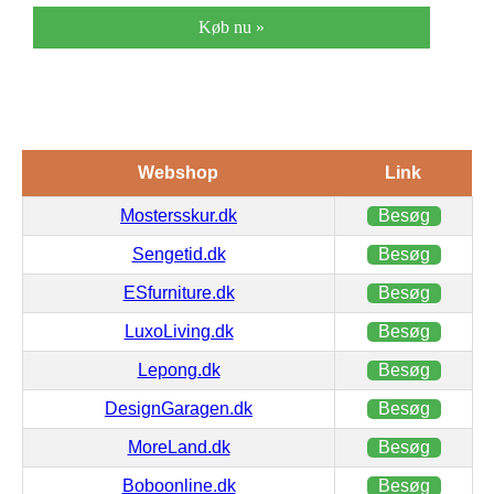
Køb nu »
Webshop
Link
Mostersskur.dk
Besøg
Sengetid.dk
Besøg
ESfurniture.dk
Besøg
LuxoLiving.dk
Besøg
Lepong.dk
Besøg
DesignGaragen.dk
Besøg
MoreLand.dk
Besøg
Boboonline.dk
Besøg