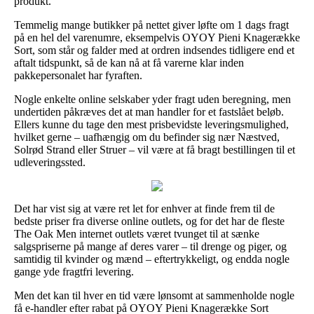
produkt.
Temmelig mange butikker på nettet giver løfte om 1 dags fragt
på en hel del varenumre, eksempelvis OYOY Pieni Knagerække
Sort, som står og falder med at ordren indsendes tidligere end et
aftalt tidspunkt, så de kan nå at få varerne klar inden
pakkepersonalet har fyraften.
Nogle enkelte online selskaber yder fragt uden beregning, men
undertiden påkræves det at man handler for et fastslået beløb.
Ellers kunne du tage den mest prisbevidste leveringsmulighed,
hvilket gerne – uafhængig om du befinder sig nær Næstved,
Solrød Strand eller Struer – vil være at få bragt bestillingen til et
udleveringssted.
Det har vist sig at være ret let for enhver at finde frem til de
bedste priser fra diverse online outlets, og for det har de fleste
The Oak Men internet outlets været tvunget til at sænke
salgspriserne på mange af deres varer – til drenge og piger, og
samtidig til kvinder og mænd – eftertrykkeligt, og endda nogle
gange yde fragtfri levering.
Men det kan til hver en tid være lønsomt at sammenholde nogle
få e-handler efter rabat på OYOY Pieni Knagerække Sort