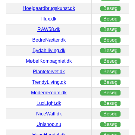
Hoejgaardbrugskunst.dk
Besøg
Illux.dk
Besøg
RAW58.dk
Besøg
BedreNætter.dk
Besøg
Bydahlliving.dk
Besøg
MøbelKompagniet.dk
Besøg
Plantetorvet.dk
Besøg
TrendyLiving.dk
Besøg
ModernRoom.dk
Besøg
LuxLight.dk
Besøg
NiceWall.dk
Besøg
Unishop.nu
Besøg
HaveHandel.dk
Besøg