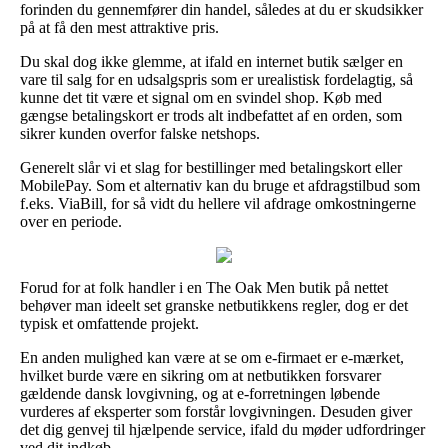
forinden du gennemfører din handel, således at du er skudsikker
på at få den mest attraktive pris.
Du skal dog ikke glemme, at ifald en internet butik sælger en
vare til salg for en udsalgspris som er urealistisk fordelagtig, så
kunne det tit være et signal om en svindel shop. Køb med
gængse betalingskort er trods alt indbefattet af en orden, som
sikrer kunden overfor falske netshops.
Generelt slår vi et slag for bestillinger med betalingskort eller
MobilePay. Som et alternativ kan du bruge et afdragstilbud som
f.eks. ViaBill, for så vidt du hellere vil afdrage omkostningerne
over en periode.
Forud for at folk handler i en The Oak Men butik på nettet
behøver man ideelt set granske netbutikkens regler, dog er det
typisk et omfattende projekt.
En anden mulighed kan være at se om e-firmaet er e-mærket,
hvilket burde være en sikring om at netbutikken forsvarer
gældende dansk lovgivning, og at e-forretningen løbende
vurderes af eksperter som forstår lovgivningen. Desuden giver
det dig genvej til hjælpende service, ifald du møder udfordringer
ved dit indkøb.