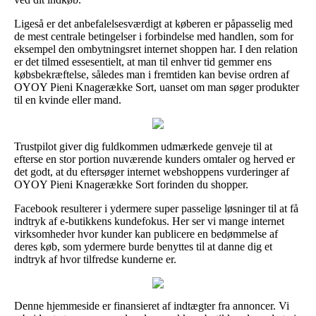
Ligeså er det anbefalelsesværdigt at køberen er påpasselig med
de mest centrale betingelser i forbindelse med handlen, som for
eksempel den ombytningsret internet shoppen har. I den relation
er det tilmed essesentielt, at man til enhver tid gemmer ens
købsbekræftelse, således man i fremtiden kan bevise ordren af
OYOY Pieni Knagerække Sort, uanset om man søger produkter
til en kvinde eller mand.
Trustpilot giver dig fuldkommen udmærkede genveje til at
efterse en stor portion nuværende kunders omtaler og herved er
det godt, at du eftersøger internet webshoppens vurderinger af
OYOY Pieni Knagerække Sort forinden du shopper.
Facebook resulterer i ydermere super passelige løsninger til at få
indtryk af e-butikkens kundefokus. Her ser vi mange internet
virksomheder hvor kunder kan publicere en bedømmelse af
deres køb, som ydermere burde benyttes til at danne dig et
indtryk af hvor tilfredse kunderne er.
Denne hjemmeside er finansieret af indtægter fra annoncer. Vi