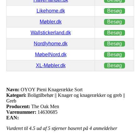
Likehome.dk
Besøg
Møbler.dk
Besøg
Wallstickerland.dk
Besøg
Nordlyhome.dk
Besøg
MøbelNord.dk
Besøg
XL-Møbler.dk
Besøg
Navn:
OYOY Pieni Knagerække Sort
Kategori:
Boligtilbehør || Knager og knagerækker og greb ||
Greb
Producent:
The Oak Men
Varenummer:
14630685
EAN:
Vurderet til
4.5
ud af 5 stjerner baseret på
4
anmeldelser