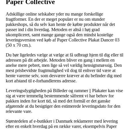
Paper Collective
Adskillige online selskaber yder nu mange forskellige
fragtformer. En der er meget populær er nu om stunder
pakkeshops, så du selv kan hente de købte produkter når det
passer ind i din hverdag. Metoden er altså i høj grad
ukompliceret, samt mange gange også den mindst kostelige
leveringsversion ved køb af Paper Collective Plakat Dancer 03
(50 x 70 cm.).
Du bør ligeledes vælge at vælge at få udbragt hjem til dig eller til
adressen på dit arbejde. Metoden bliver en gang i mellem en
anelse mere pebret, men lige så vel vældig hensigtsmæssig. Den
mest prisbevidste fragtmulighed vil dog til enhver tid være at
hente varerne selv, som desværre kræver at du befinder dig med
kort afstand til e-forhandlerens adresse.
Leveringsdygtigheden på Billeder og rammer || Plakater kan vise
sig at være temmelig bestemmende såfremt vi har behov for
pakken inden for kort tid, så med det formål er det ganske
afgørende at du besigtiger den estimerede leveringsdato for den
relevante vare.
Størstedelen af e-butikker i Danmark reklamerer med levering
efter en enkelt hverdag på en række varer, eksempelvis Paper