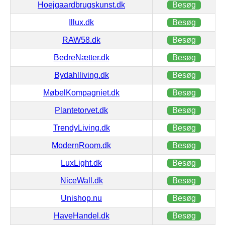
Hoejgaardbrugskunst.dk
Besøg
Illux.dk
Besøg
RAW58.dk
Besøg
BedreNætter.dk
Besøg
Bydahlliving.dk
Besøg
MøbelKompagniet.dk
Besøg
Plantetorvet.dk
Besøg
TrendyLiving.dk
Besøg
ModernRoom.dk
Besøg
LuxLight.dk
Besøg
NiceWall.dk
Besøg
Unishop.nu
Besøg
HaveHandel.dk
Besøg