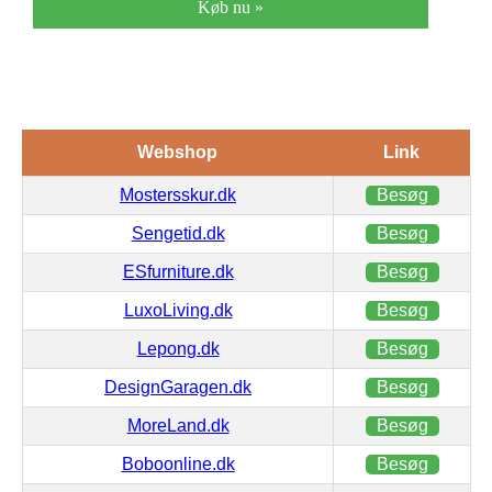
Køb nu »
Webshop
Link
Mostersskur.dk
Besøg
Sengetid.dk
Besøg
ESfurniture.dk
Besøg
LuxoLiving.dk
Besøg
Lepong.dk
Besøg
DesignGaragen.dk
Besøg
MoreLand.dk
Besøg
Boboonline.dk
Besøg