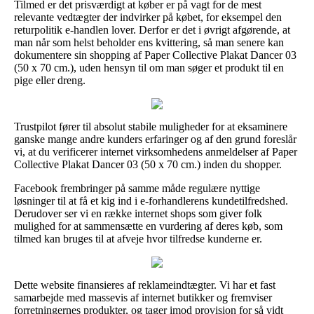
Tilmed er det prisværdigt at køber er på vagt for de mest
relevante vedtægter der indvirker på købet, for eksempel den
returpolitik e-handlen lover. Derfor er det i øvrigt afgørende, at
man når som helst beholder ens kvittering, så man senere kan
dokumentere sin shopping af Paper Collective Plakat Dancer 03
(50 x 70 cm.), uden hensyn til om man søger et produkt til en
pige eller dreng.
Trustpilot fører til absolut stabile muligheder for at eksaminere
ganske mange andre kunders erfaringer og af den grund foreslår
vi, at du verificerer internet virksomhedens anmeldelser af Paper
Collective Plakat Dancer 03 (50 x 70 cm.) inden du shopper.
Facebook frembringer på samme måde regulære nyttige
løsninger til at få et kig ind i e-forhandlerens kundetilfredshed.
Derudover ser vi en række internet shops som giver folk
mulighed for at sammensætte en vurdering af deres køb, som
tilmed kan bruges til at afveje hvor tilfredse kunderne er.
Dette website finansieres af reklameindtægter. Vi har et fast
samarbejde med massevis af internet butikker og fremviser
forretningernes produkter, og tager imod provision for så vidt