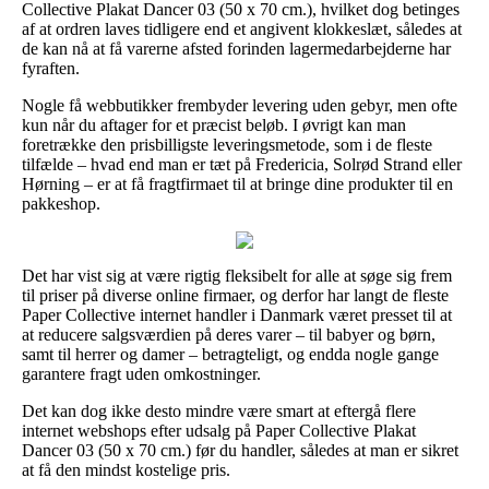
Collective Plakat Dancer 03 (50 x 70 cm.), hvilket dog betinges
af at ordren laves tidligere end et angivent klokkeslæt, således at
de kan nå at få varerne afsted forinden lagermedarbejderne har
fyraften.
Nogle få webbutikker frembyder levering uden gebyr, men ofte
kun når du aftager for et præcist beløb. I øvrigt kan man
foretrække den prisbilligste leveringsmetode, som i de fleste
tilfælde – hvad end man er tæt på Fredericia, Solrød Strand eller
Hørning – er at få fragtfirmaet til at bringe dine produkter til en
pakkeshop.
Det har vist sig at være rigtig fleksibelt for alle at søge sig frem
til priser på diverse online firmaer, og derfor har langt de fleste
Paper Collective internet handler i Danmark været presset til at
at reducere salgsværdien på deres varer – til babyer og børn,
samt til herrer og damer – betragteligt, og endda nogle gange
garantere fragt uden omkostninger.
Det kan dog ikke desto mindre være smart at eftergå flere
internet webshops efter udsalg på Paper Collective Plakat
Dancer 03 (50 x 70 cm.) før du handler, således at man er sikret
at få den mindst kostelige pris.