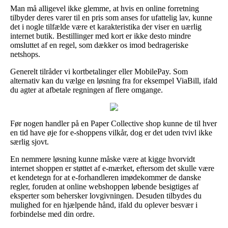
Man må alligevel ikke glemme, at hvis en online forretning
tilbyder deres varer til en pris som anses for ufattelig lav, kunne
det i nogle tilfælde være et karakteristika der viser en uærlig
internet butik. Bestillinger med kort er ikke desto mindre
omsluttet af en regel, som dækker os imod bedrageriske
netshops.
Generelt tilråder vi kortbetalinger eller MobilePay. Som
alternativ kan du vælge en løsning fra for eksempel ViaBill, ifald
du agter at afbetale regningen af flere omgange.
Før nogen handler på en Paper Collective shop kunne de til hver
en tid have øje for e-shoppens vilkår, dog er det uden tvivl ikke
særlig sjovt.
En nemmere løsning kunne måske være at kigge hvorvidt
internet shoppen er støttet af e-mærket, eftersom det skulle være
et kendetegn for at e-forhandleren imødekommer de danske
regler, foruden at online webshoppen løbende besigtiges af
eksperter som behersker lovgivningen. Desuden tilbydes du
mulighed for en hjælpende hånd, ifald du oplever besvær i
forbindelse med din ordre.