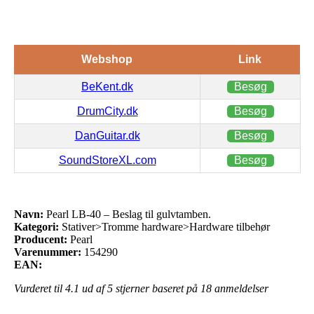
Webshop
Link
BeKent.dk
Besøg
DrumCity.dk
Besøg
DanGuitar.dk
Besøg
SoundStoreXL.com
Besøg
Navn:
Pearl LB-40 – Beslag til gulvtamben.
Kategori:
Stativer>Tromme hardware>Hardware tilbehør
Producent:
Pearl
Varenummer:
154290
EAN:
Vurderet til
4.1
ud af 5 stjerner baseret på
18
anmeldelser