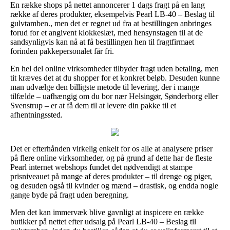
En række shops på nettet annoncerer 1 dags fragt på en lang
række af deres produkter, eksempelvis Pearl LB-40 – Beslag til
gulvtamben., men det er regnet ud fra at bestillingen anbringes
forud for et angivent klokkeslæt, med hensynstagen til at de
sandsynligvis kan nå at få bestillingen hen til fragtfirmaet
forinden pakkepersonalet får fri.
En hel del online virksomheder tilbyder fragt uden betaling, men
tit kræves det at du shopper for et konkret beløb. Desuden kunne
man udvælge den billigste metode til levering, der i mange
tilfælde – uafhængig om du bor nær Helsingør, Sønderborg eller
Svenstrup – er at få dem til at levere din pakke til et
afhentningssted.
Det er efterhånden virkelig enkelt for os alle at analysere priser
på flere online virksomheder, og på grund af dette har de fleste
Pearl internet webshops fundet det nødvendigt at stampe
prisniveauet på mange af deres produkter – til drenge og piger,
og desuden også til kvinder og mænd – drastisk, og endda nogle
gange byde på fragt uden beregning.
Men det kan immervæk blive gavnligt at inspicere en række
butikker på nettet efter udsalg på Pearl LB-40 – Beslag til