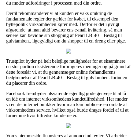
du møder udfordringer i processen med din ordre.
Dertil rekommanderer vi at kunden er vaks omkring de
fundamentale regler der gælder for købet, til eksempel den
byttepolitik virksomheden kører med. Derfor er det i øvrigt
afgørende, at man altid bevarer ens e-mail kvittering, så man
senere kan bevidne sin shopping af Pearl LB-40 – Beslag til
gulvtamben., ligegyldigt om du shopper til en dreng eller pige.
Trustpilot byder på helt belejlige muligheder for at eksaminere
en stor portion eksisterende forbrugeres meninger og på grund af
dette foreslår vi, at du gennemsøger online forhandlerens
bedømmelser af Pearl LB-40 – Beslag til gulvtamben. forinden
du placerer din ordre.
Facebook frembyder tilsvarende egentlig gode genveje til at få
en idé om internet virksomhedens kundetilfredshed. Her møder
vi en del internet butikker hvor man kan publicere en omtale af
virksomhedens service, hvilket også burde drages fordel af til at
fornemme hvor tilfredse kunderne er.
Vores hjemmeside finansieres af annonceindtægter. Vi arbejder