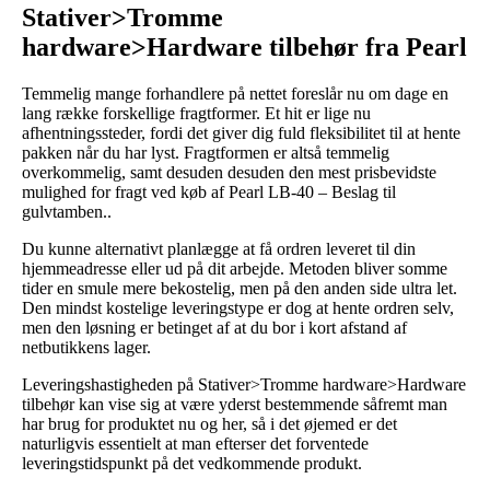
Stativer>Tromme
hardware>Hardware tilbehør fra Pearl
Temmelig mange forhandlere på nettet foreslår nu om dage en
lang række forskellige fragtformer. Et hit er lige nu
afhentningssteder, fordi det giver dig fuld fleksibilitet til at hente
pakken når du har lyst. Fragtformen er altså temmelig
overkommelig, samt desuden desuden den mest prisbevidste
mulighed for fragt ved køb af Pearl LB-40 – Beslag til
gulvtamben..
Du kunne alternativt planlægge at få ordren leveret til din
hjemmeadresse eller ud på dit arbejde. Metoden bliver somme
tider en smule mere bekostelig, men på den anden side ultra let.
Den mindst kostelige leveringstype er dog at hente ordren selv,
men den løsning er betinget af at du bor i kort afstand af
netbutikkens lager.
Leveringshastigheden på Stativer>Tromme hardware>Hardware
tilbehør kan vise sig at være yderst bestemmende såfremt man
har brug for produktet nu og her, så i det øjemed er det
naturligvis essentielt at man efterser det forventede
leveringstidspunkt på det vedkommende produkt.