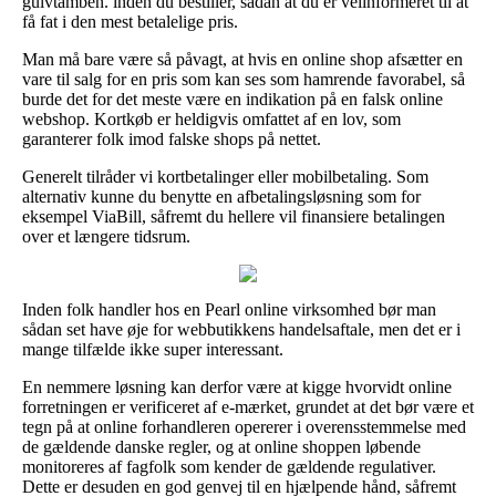
gulvtamben. inden du bestiller, sådan at du er velinformeret til at
få fat i den mest betalelige pris.
Man må bare være så påvagt, at hvis en online shop afsætter en
vare til salg for en pris som kan ses som hamrende favorabel, så
burde det for det meste være en indikation på en falsk online
webshop. Kortkøb er heldigvis omfattet af en lov, som
garanterer folk imod falske shops på nettet.
Generelt tilråder vi kortbetalinger eller mobilbetaling. Som
alternativ kunne du benytte en afbetalingsløsning som for
eksempel ViaBill, såfremt du hellere vil finansiere betalingen
over et længere tidsrum.
Inden folk handler hos en Pearl online virksomhed bør man
sådan set have øje for webbutikkens handelsaftale, men det er i
mange tilfælde ikke super interessant.
En nemmere løsning kan derfor være at kigge hvorvidt online
forretningen er verificeret af e-mærket, grundet at det bør være et
tegn på at online forhandleren opererer i overensstemmelse med
de gældende danske regler, og at online shoppen løbende
monitoreres af fagfolk som kender de gældende regulativer.
Dette er desuden en god genvej til en hjælpende hånd, såfremt