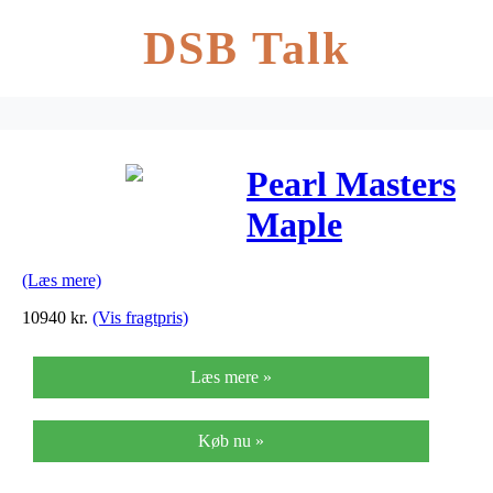
DSB Talk
Pearl Masters
Maple
Complete
(Læs mere)
Trommesæt –
10940
kr.
(Vis fragtpris)
Inferno Red
Læs mere »
Sparkle
Køb nu »