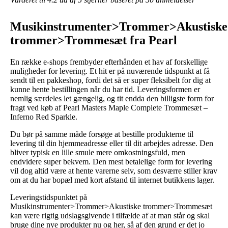
Musikinstrumenter>Trommer>Akustiske
trommer>Trommesæt fra Pearl
En række e-shops frembyder efterhånden et hav af forskellige
muligheder for levering. Et hit er på nuværende tidspunkt at få
sendt til en pakkeshop, fordi det så er super fleksibelt for dig at
kunne hente bestillingen når du har tid. Leveringsformen er
nemlig særdeles let gængelig, og tit endda den billigste form for
fragt ved køb af Pearl Masters Maple Complete Trommesæt –
Inferno Red Sparkle.
Du bør på samme måde forsøge at bestille produkterne til
levering til din hjemmeadresse eller til dit arbejdes adresse. Den
bliver typisk en lille smule mere omkostningsfuld, men
endvidere super bekvem. Den mest betalelige form for levering
vil dog altid være at hente varerne selv, som desværre stiller krav
om at du har bopæl med kort afstand til internet butikkens lager.
Leveringstidspunktet på
Musikinstrumenter>Trommer>Akustiske trommer>Trommesæt
kan være rigtig udslagsgivende i tilfælde af at man står og skal
bruge dine nye produkter nu og her, så af den grund er det jo