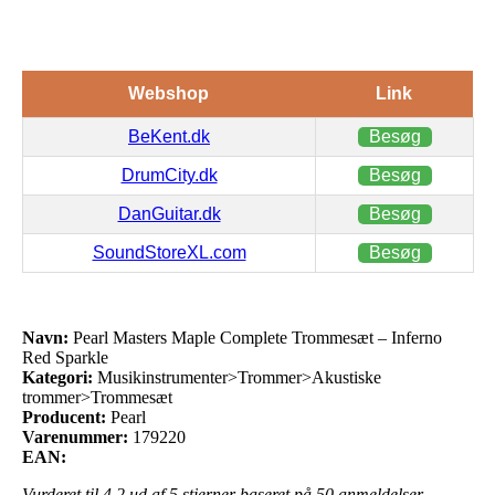
Webshop
Link
BeKent.dk
Besøg
DrumCity.dk
Besøg
DanGuitar.dk
Besøg
SoundStoreXL.com
Besøg
Navn:
Pearl Masters Maple Complete Trommesæt – Inferno
Red Sparkle
Kategori:
Musikinstrumenter>Trommer>Akustiske
trommer>Trommesæt
Producent:
Pearl
Varenummer:
179220
EAN:
Vurderet til
4.2
ud af 5 stjerner baseret på
50
anmeldelser