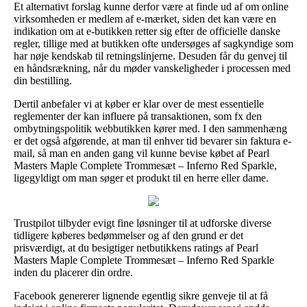
Et alternativt forslag kunne derfor være at finde ud af om online
virksomheden er medlem af e-mærket, siden det kan være en
indikation om at e-butikken retter sig efter de officielle danske
regler, tillige med at butikken ofte undersøges af sagkyndige som
har nøje kendskab til retningslinjerne. Desuden får du genvej til
en håndsrækning, når du møder vanskeligheder i processen med
din bestilling.
Dertil anbefaler vi at køber er klar over de mest essentielle
reglementer der kan influere på transaktionen, som fx den
ombytningspolitik webbutikken kører med. I den sammenhæng
er det også afgørende, at man til enhver tid bevarer sin faktura e-
mail, så man en anden gang vil kunne bevise købet af Pearl
Masters Maple Complete Trommesæt – Inferno Red Sparkle,
ligegyldigt om man søger et produkt til en herre eller dame.
Trustpilot tilbyder evigt fine løsninger til at udforske diverse
tidligere køberes bedømmelser og af den grund er det
prisværdigt, at du besigtiger netbutikkens ratings af Pearl
Masters Maple Complete Trommesæt – Inferno Red Sparkle
inden du placerer din ordre.
Facebook genererer lignende egentlig sikre genveje til at få