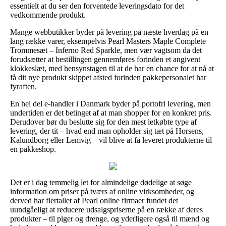
essentielt at du ser den forventede leveringsdato for det
vedkommende produkt.
Mange webbutikker byder på levering på næste hverdag på en
lang række varer, eksempelvis Pearl Masters Maple Complete
Trommesæt – Inferno Red Sparkle, men vær vagtsom da det
forudsætter at bestillingen gennemføres forinden et angivent
klokkeslæt, med hensynstagen til at de har en chance for at nå at
få dit nye produkt skippet afsted forinden pakkepersonalet har
fyraften.
En hel del e-handler i Danmark byder på portofri levering, men
undertiden er det betinget af at man shopper for en konkret pris.
Derudover bør du beslutte sig for den mest letkøbte type af
levering, der tit – hvad end man opholder sig tæt på Horsens,
Kalundborg eller Lemvig – vil blive at få leveret produkterne til
en pakkeshop.
Det er i dag temmelig let for almindelige dødelige at søge
information om priser på tværs af online virksomheder, og
derved har flertallet af Pearl online firmaer fundet det
uundgåeligt at reducere udsalgspriserne på en række af deres
produkter – til piger og drenge, og yderligere også til mænd og