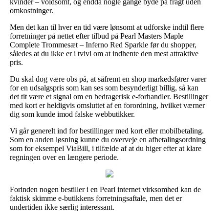
kvinder – voldsomt, og endda nogle gange byde på fragt uden
omkostninger.
Men det kan til hver en tid være lønsomt at udforske indtil flere
forretninger på nettet efter tilbud på Pearl Masters Maple
Complete Trommesæt – Inferno Red Sparkle før du shopper,
således at du ikke er i tvivl om at indhente den mest attraktive
pris.
Du skal dog være obs på, at såfremt en shop markedsfører varer
for en udsalgspris som kan ses som besynderligt billig, så kan
det tit være et signal om en bedragerisk e-forhandler. Bestillinger
med kort er heldigvis omsluttet af en forordning, hvilket værner
dig som kunde imod falske webbutikker.
Vi går generelt ind for bestillinger med kort eller mobilbetaling.
Som en anden løsning kunne du overveje en afbetalingsordning
som for eksempel ViaBill, i tilfælde af at du higer efter at klare
regningen over en længere periode.
Forinden nogen bestiller i en Pearl internet virksomhed kan de
faktisk skimme e-butikkens forretningsaftale, men det er
undertiden ikke særlig interessant.