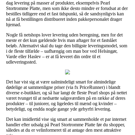
dag levering på masser af produkter, eksempelvis Pearl
Stortromme Platte, men som ikke desto mindre er forudsat at der
bestilles tidligere end et fast tidspunkt, så de sandsynligvis kan
nå at få bestillingen distribueret inden pakkepersonalet drager
hjemad.
Nogle få netshops lover levering uden beregning, men for det
meste er det kun gældende hvis man aftager for et fastslået
beløb. Alternativt skal du tage den billigste leveringsmodel, som
i de fleste tilfælde – uafhængig om man bor ved Helsingør,
Varde eller Haslev – er at få leveret din ordre til et
udleveringssted.
Det har vist sig at være ualmindeligt smart for almindelige
dødelige at sammenligne priser (via fx PriceRunner) i blandt
diverse e-butikker, og så har langt de fleste Pearl shops på nettet
været tvunget til at nedsætte salgsværdien på en række af deres
produkter – til juniorer, og ligeledes til mænd og kvinder –
betydeligt, og endda nogle gange yde gebyrfri levering.
Det kan imidlertid vise sig smart at sammenholde et par internet
handler efter udsalg på Pearl Stortromme Platte før du shopper,
således at du er velinformeret til at antage den mest attraktive