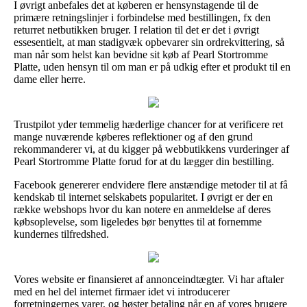
I øvrigt anbefales det at køberen er hensynstagende til de
primære retningslinjer i forbindelse med bestillingen, fx den
returret netbutikken bruger. I relation til det er det i øvrigt
essesentielt, at man stadigvæk opbevarer sin ordrekvittering, så
man når som helst kan bevidne sit køb af Pearl Stortromme
Platte, uden hensyn til om man er på udkig efter et produkt til en
dame eller herre.
Trustpilot yder temmelig hæderlige chancer for at verificere ret
mange nuværende køberes reflektioner og af den grund
rekommanderer vi, at du kigger på webbutikkens vurderinger af
Pearl Stortromme Platte forud for at du lægger din bestilling.
Facebook genererer endvidere flere anstændige metoder til at få
kendskab til internet selskabets popularitet. I øvrigt er der en
række webshops hvor du kan notere en anmeldelse af deres
købsoplevelse, som ligeledes bør benyttes til at fornemme
kundernes tilfredshed.
Vores website er finansieret af annonceindtægter. Vi har aftaler
med en hel del internet firmaer idet vi introducerer
forretningernes varer, og høster betaling når en af vores brugere