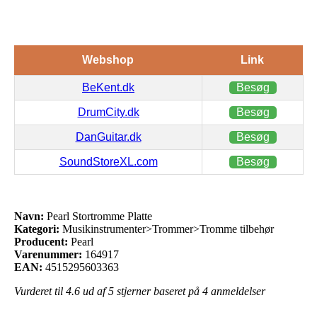
Webshop
Link
BeKent.dk
Besøg
DrumCity.dk
Besøg
DanGuitar.dk
Besøg
SoundStoreXL.com
Besøg
Navn:
Pearl Stortromme Platte
Kategori:
Musikinstrumenter>Trommer>Tromme tilbehør
Producent:
Pearl
Varenummer:
164917
EAN:
4515295603363
Vurderet til
4.6
ud af 5 stjerner baseret på
4
anmeldelser