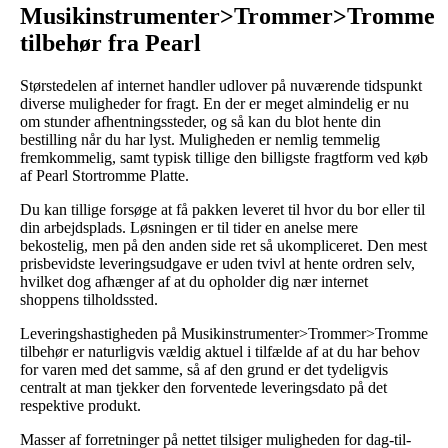
Musikinstrumenter>Trommer>Tromme
tilbehør fra Pearl
Størstedelen af internet handler udlover på nuværende tidspunkt
diverse muligheder for fragt. En der er meget almindelig er nu
om stunder afhentningssteder, og så kan du blot hente din
bestilling når du har lyst. Muligheden er nemlig temmelig
fremkommelig, samt typisk tillige den billigste fragtform ved køb
af Pearl Stortromme Platte.
Du kan tillige forsøge at få pakken leveret til hvor du bor eller til
din arbejdsplads. Løsningen er til tider en anelse mere
bekostelig, men på den anden side ret så ukompliceret. Den mest
prisbevidste leveringsudgave er uden tvivl at hente ordren selv,
hvilket dog afhænger af at du opholder dig nær internet
shoppens tilholdssted.
Leveringshastigheden på Musikinstrumenter>Trommer>Tromme
tilbehør er naturligvis vældig aktuel i tilfælde af at du har behov
for varen med det samme, så af den grund er det tydeligvis
centralt at man tjekker den forventede leveringsdato på det
respektive produkt.
Masser af forretninger på nettet tilsiger muligheden for dag-til-