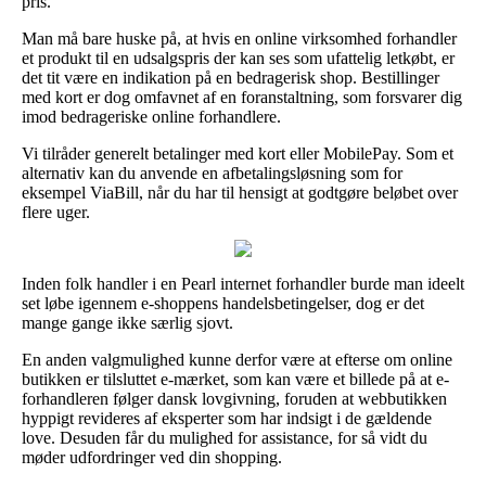
pris.
Man må bare huske på, at hvis en online virksomhed forhandler
et produkt til en udsalgspris der kan ses som ufattelig letkøbt, er
det tit være en indikation på en bedragerisk shop. Bestillinger
med kort er dog omfavnet af en foranstaltning, som forsvarer dig
imod bedrageriske online forhandlere.
Vi tilråder generelt betalinger med kort eller MobilePay. Som et
alternativ kan du anvende en afbetalingsløsning som for
eksempel ViaBill, når du har til hensigt at godtgøre beløbet over
flere uger.
Inden folk handler i en Pearl internet forhandler burde man ideelt
set løbe igennem e-shoppens handelsbetingelser, dog er det
mange gange ikke særlig sjovt.
En anden valgmulighed kunne derfor være at efterse om online
butikken er tilsluttet e-mærket, som kan være et billede på at e-
forhandleren følger dansk lovgivning, foruden at webbutikken
hyppigt revideres af eksperter som har indsigt i de gældende
love. Desuden får du mulighed for assistance, for så vidt du
møder udfordringer ved din shopping.