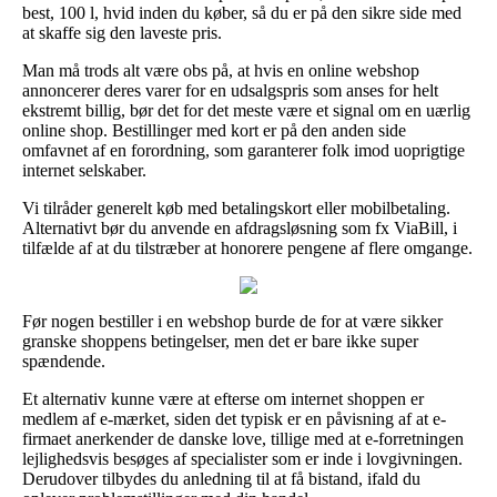
best, 100 l, hvid inden du køber, så du er på den sikre side med
at skaffe sig den laveste pris.
Man må trods alt være obs på, at hvis en online webshop
annoncerer deres varer for en udsalgspris som anses for helt
ekstremt billig, bør det for det meste være et signal om en uærlig
online shop. Bestillinger med kort er på den anden side
omfavnet af en forordning, som garanterer folk imod uoprigtige
internet selskaber.
Vi tilråder generelt køb med betalingskort eller mobilbetaling.
Alternativt bør du anvende en afdragsløsning som fx ViaBill, i
tilfælde af at du tilstræber at honorere pengene af flere omgange.
Før nogen bestiller i en webshop burde de for at være sikker
granske shoppens betingelser, men det er bare ikke super
spændende.
Et alternativ kunne være at efterse om internet shoppen er
medlem af e-mærket, siden det typisk er en påvisning af at e-
firmaet anerkender de danske love, tillige med at e-forretningen
lejlighedsvis besøges af specialister som er inde i lovgivningen.
Derudover tilbydes du anledning til at få bistand, ifald du