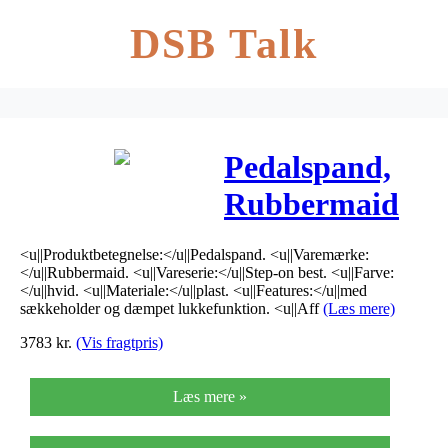
DSB Talk
Pedalspand,
Rubbermaid
Step-on best,
<u||Produktbetegnelse:</u||Pedalspand. <u||Varemærke:
100 l, hvid
</u||Rubbermaid. <u||Vareserie:</u||Step-on best. <u||Farve:
</u||hvid. <u||Materiale:</u||plast. <u||Features:</u||med
sækkeholder og dæmpet lukkefunktion. <u||Aff
(Læs mere)
3783
kr.
(Vis fragtpris)
Læs mere »