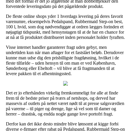
med det formål er det jo afgørende at man dobbelttjekker den
forventede leveringsdato på det pågældende produkt.
De fleste online shops yder 1 hverdags levering på deres favorit
varenumre, eksempelvis Pedalspand, Rubbermaid Step-on best,
100 l, hvid, som dog nødvendiggør at ordren lægges forinden et
nøjagtigt tidspunkt, med hensynstagen til at de har en chance for
at nå at få produktet distribueret inden personalet holder fyraften.
Visse internet handler garanterer fragt uden gebyr, men
undertiden kun når man aftager for et fastslået beløb. Derudover
kunne man udse dig den prisbilligste fragtløsning, hvilket i de
fleste tilfælde – uden hensyn til om man er ved København,
Sønderborg eller Ebeltoft – vil blive at få fragtmanden til at
levere pakken til et afhentningssted.
Det er jo efterhånden virkelig fremkommeligt for alle at finde
frem til de bedste priser på tværs af netshops, og derved har
massevis af outlets på nettet været nødt til at presse salgsværdien
på varerne – til piger og drenge, lige så vel som til damer og
herrer – drastisk, og endda nogle gange love portofri fragt.
Derfor kan det ikke desto mindre blive lønsomt at kigge forbi
diverse e-firmaer efter rabat på Pedalspand, Rubbermaid Step-on