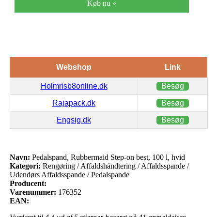
Køb nu »
Webshop
Link
Holmrisb8online.dk
Besøg
Rajapack.dk
Besøg
Engsig.dk
Besøg
Navn:
Pedalspand, Rubbermaid Step-on best, 100 l, hvid
Kategori:
Rengøring / Affaldshåndtering / Affaldsspande /
Udendørs Affaldsspande / Pedalspande
Producent:
Varenummer:
176352
EAN: