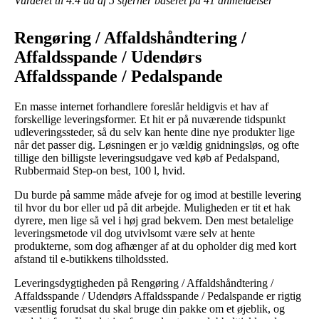
Vurderet til
4.4
ud af 5 stjerner baseret på
41
anmeldelser
Rengøring / Affaldshåndtering /
Affaldsspande / Udendørs
Affaldsspande / Pedalspande
En masse internet forhandlere foreslår heldigvis et hav af
forskellige leveringsformer. Et hit er på nuværende tidspunkt
udleveringssteder, så du selv kan hente dine nye produkter lige
når det passer dig. Løsningen er jo vældig gnidningsløs, og ofte
tillige den billigste leveringsudgave ved køb af Pedalspand,
Rubbermaid Step-on best, 100 l, hvid.
Du burde på samme måde afveje for og imod at bestille levering
til hvor du bor eller ud på dit arbejde. Muligheden er tit et hak
dyrere, men lige så vel i høj grad bekvem. Den mest betalelige
leveringsmetode vil dog utvivlsomt være selv at hente
produkterne, som dog afhænger af at du opholder dig med kort
afstand til e-butikkens tilholdssted.
Leveringsdygtigheden på Rengøring / Affaldshåndtering /
Affaldsspande / Udendørs Affaldsspande / Pedalspande er rigtig
væsentlig forudsat du skal bruge din pakke om et øjeblik, og