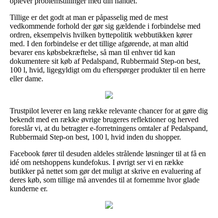
oplever problemstillinger med din handel.
Tillige er det godt at man er påpasselig med de mest
vedkommende forhold der gør sig gældende i forbindelse med
ordren, eksempelvis hvilken byttepolitik webbutikken kører
med. I den forbindelse er det tillige afgørende, at man altid
bevarer ens købsbekræftelse, så man til enhver tid kan
dokumentere sit køb af Pedalspand, Rubbermaid Step-on best,
100 l, hvid, ligegyldigt om du efterspørger produkter til en herre
eller dame.
Trustpilot leverer en lang række relevante chancer for at gøre dig
bekendt med en række øvrige brugeres reflektioner og herved
foreslår vi, at du betragter e-forretningens omtaler af Pedalspand,
Rubbermaid Step-on best, 100 l, hvid inden du shopper.
Facebook fører til desuden aldeles strålende løsninger til at få en
idé om netshoppens kundefokus. I øvrigt ser vi en række
butikker på nettet som gør det muligt at skrive en evaluering af
deres køb, som tillige må anvendes til at fornemme hvor glade
kunderne er.