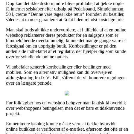
Dog kan det ikke desto mindre blive profitabelt at tjekke nogle
få internet selskaber efter udsalg på Pedalspand, Simplehuman,
50 l, creme *Denne vare tages ikke retur* forinden du bestiller,
således at man er garanteret at få fat i den mindst kostelige pris.
Man skal trods alt ikke undervurdere, at i tilfælde af at en online
webshop reklamerer deres produkter for en salgspris som er
himmelråbende overkommelig, kunne det mange gange være et
faresignal om en uoprigtig butik. Kortbestillinger er på den
anden side indbefattet af et regulativ, der hjælper dig som kunde
overfor svindlende online outlets.
Vi anbefaler generelt kortbetalinger eller betalinger med
mobilen. Som en alternativ mulighed kan du overveje en
afdragsløsning fra fx ViaBill, såfremt du vil honorere regningen
over en længere periode.
Før folk køber hos en webshop behøver man faktisk få overblik
over webshoppens betingelser, men det er bare et tidskrævende
projekt.
En nemmere løsning kunne måske være at tjekke hvorvidt
online butikken er verificeret af e-mærket, eftersom det ofte er en