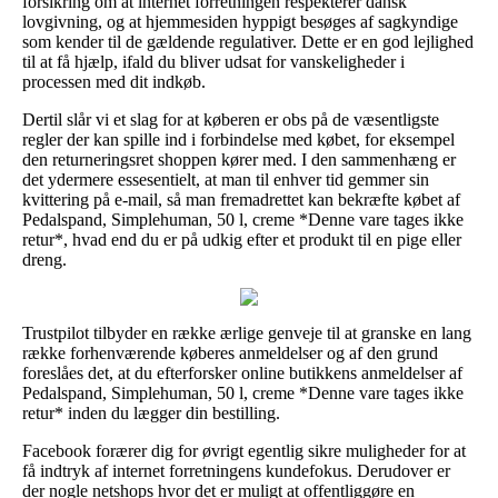
forsikring om at internet forretningen respekterer dansk
lovgivning, og at hjemmesiden hyppigt besøges af sagkyndige
som kender til de gældende regulativer. Dette er en god lejlighed
til at få hjælp, ifald du bliver udsat for vanskeligheder i
processen med dit indkøb.
Dertil slår vi et slag for at køberen er obs på de væsentligste
regler der kan spille ind i forbindelse med købet, for eksempel
den returneringsret shoppen kører med. I den sammenhæng er
det ydermere essesentielt, at man til enhver tid gemmer sin
kvittering på e-mail, så man fremadrettet kan bekræfte købet af
Pedalspand, Simplehuman, 50 l, creme *Denne vare tages ikke
retur*, hvad end du er på udkig efter et produkt til en pige eller
dreng.
Trustpilot tilbyder en række ærlige genveje til at granske en lang
række forhenværende køberes anmeldelser og af den grund
foreslåes det, at du efterforsker online butikkens anmeldelser af
Pedalspand, Simplehuman, 50 l, creme *Denne vare tages ikke
retur* inden du lægger din bestilling.
Facebook forærer dig for øvrigt egentlig sikre muligheder for at
få indtryk af internet forretningens kundefokus. Derudover er
der nogle netshops hvor det er muligt at offentliggøre en