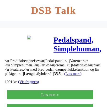
DSB Talk
Pedalspand,
Simplehuman,
50 l, creme
<u||Produktbetegnelse:</u||Pedalspand. <u||Varemærke:
*Denne vare
</u||Simplehuman. <u||Farve:</u||creme. <u||Materiale:</u||plast.
<u||Features:</u||med bred pedal, dæmpet lukkefunktion og lås
tages ikke
på låget. <u||Længde/dybde:</u||35,5 c
(Læs mere)
1001
kr.
(Vis fragtpris)
retur*
Læs mere »