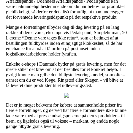
Affaldsspande / Udendørs Affaldsspande / Pedalspande kan
være ualmindeligt bestemmende om du har behov for produktet
øjeblikkeligt, så derfor er det altså fornuftigt at man undersøger
det forventede leveringstidspunkt på det respektive produkt.
Mange e-forretninger tilbyder dag-til-dag levering på en lang
række af deres varer, eksempelvis Pedalspand, Simplehuman, 50
l, creme *Denne vare tages ikke retur*, som er betinget af at
bestillingen fuldbyrdes inden et nøjagtigt klokkeslæt, så de har
en chance for at nå at få ordren på posthuset inden
logistikmedarbejderne holder fyraften.
Enkelte e-shops i Danmark byder på gratis levering, men for det
meste stiller det krav om at der bestilles for et konkret beløb. I
øvrigt kunne man gribe den billigste leveringsmodel, som ofte –
uanset om du er ved Køge, Ringsted eller Skagen – vil blive at
få leveret dine produkter til et udleveringssted.
Det er jo meget bekvemt for købere at sammenholde priser fra
flere e-forretninger, og derved har flere e-forhandlere ikke kunne
lade være med at presse udsalgspriserne på deres produkter – til
børn, og ligeledes også til voksne – markant, og endda nogle
gange tilbyde gratis levering.