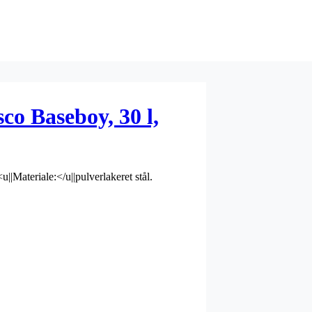
co Baseboy, 30 l,
||Materiale:</u||pulverlakeret stål.