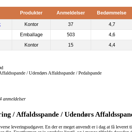
Produkter
Anmeldelser
Bedømmelse
k
Kontor
37
4,7
Emballage
503
4,6
Kontor
15
4,4
ød
 Affaldsspande / Udendørs Affaldsspande / Pedalspande
4
anmeldelser
ring / Affaldsspande / Udendørs Affaldsspan
diverse leveringsudgaver. En der er meget anvendt er i dag at få leveret t