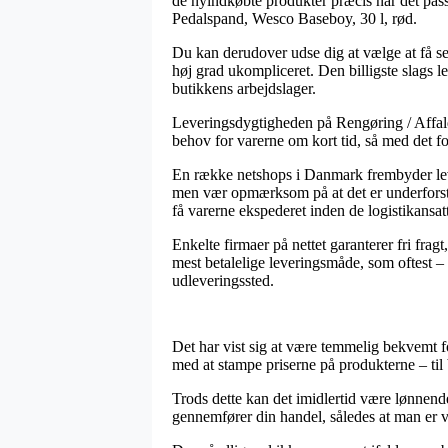
de nyindkøbte produkter præcis når det passe
Pedalspand, Wesco Baseboy, 30 l, rød.
Du kan derudover udse dig at vælge at få sendt
høj grad ukompliceret. Den billigste slags l
butikkens arbejdslager.
Leveringsdygtigheden på Rengøring / Affald
behov for varerne om kort tid, så med det fo
En række netshops i Danmark frembyder lev
men vær opmærksom på at det er underforståe
få varerne ekspederet inden de logistikansat
Enkelte firmaer på nettet garanterer fri fra
mest betalelige leveringsmåde, som oftest – 
udleveringssted.
Det har vist sig at være temmelig bekvemt f
med at stampe priserne på produkterne – til 
Trods dette kan det imidlertid være lønnend
gennemfører din handel, således at man er vel