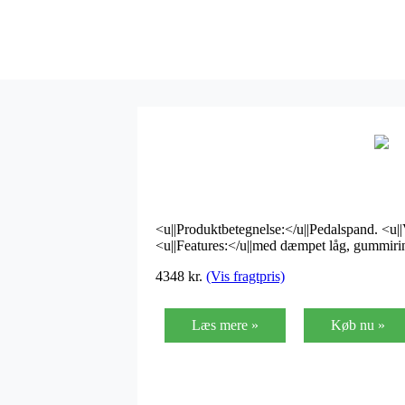
<u||Produktbetegnelse:</u||Pedalspand. <u||V
<u||Features:</u||med dæmpet låg, gummirin
4348
kr.
(Vis fragtpris)
Læs mere »
Køb nu »