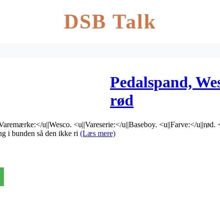
DSB Talk
Pedalspand, Wes
rød
aremærke:</u||Wesco. <u||Vareserie:</u||Baseboy. <u||Farve:</u||rød. <u
g i bunden så den ikke ri
(Læs mere)