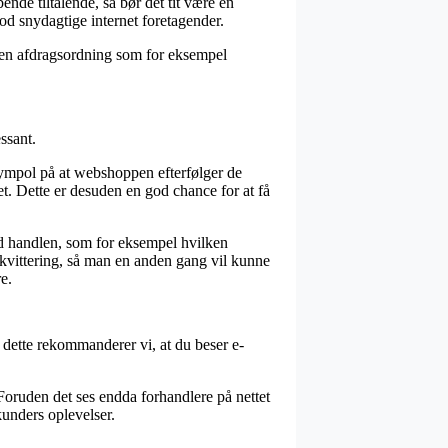
ende tiltalende, så bør det tit være en
od snydagtige internet foretagender.
e en afdragsordning som for eksempel
ssant.
sympol på at webshoppen efterfølger de
et. Dette er desuden en god chance for at få
ed handlen, som for eksempel hvilken
rekvittering, så man en anden gang vil kunne
e.
f dette rekommanderer vi, at du beser e-
Foruden det ses endda forhandlere på nettet
kunders oplevelser.