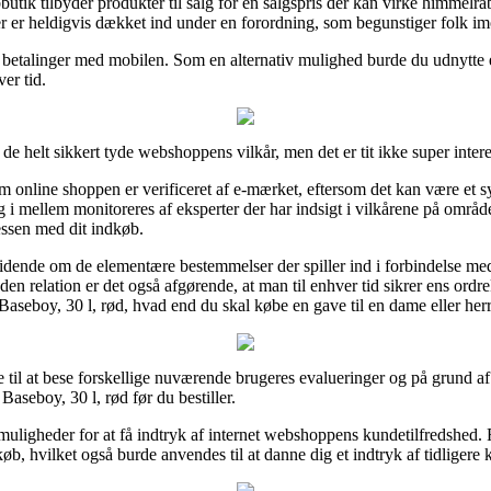
utik tilbyder produkter til salg for en salgspris der kan virke himmelråb
r er heldigvis dækket ind under en forordning, som begunstiger folk im
ler betalinger med mobilen. Som en alternativ mulighed burde du udnytt
er tid.
de helt sikkert tyde webshoppens vilkår, men det er tit ikke super intere
m online shoppen er verificeret af e-mærket, eftersom det kan være et 
g i mellem monitoreres af eksperter der har indsigt i vilkårene på områd
essen med dit indkøb.
 vidende om de elementære bestemmelser der spiller ind i forbindelse m
en relation er det også afgørende, at man til enhver tid sikrer ens ord
seboy, 30 l, rød, hvad end du skal købe en gave til en dame eller herr
je til at bese forskellige nuværende brugeres evalueringer og på grund a
aseboy, 30 l, rød før du bestiller.
muligheder for at få indtryk af internet webshoppens kundetilfredshed. 
øb, hvilket også burde anvendes til at danne dig et indtryk af tidligere 