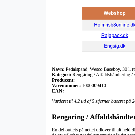
Webshop
Holmrisb8online.d
Rajapack.dk
Engsig.dk
Navn:
Pedalspand, Wesco Baseboy, 30 l, r
Kategori:
Rengøring / Affaldshåndtering /
Producent:
Varenummer:
1000009410
EAN:
Vurderet til
4.2
ud af 5 stjerner baseret på
2
Rengøring / Affaldshåndte
En del outlets på nettet udlover til alt held 