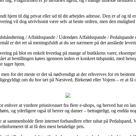
r dig. Fragtformen er jo særdeles ligetil, og i mange tilfælde desuden 
 hjem til dig privat eller ud til dit arbejdes adresse. Den er af og til e
evering vil dog utvivlsomt være selv at hente ordren, men den mulighed be
shåndtering / Affaldsspande / Udendørs Affaldsspande / Pedalspande er 
rmål er det ret så meningsfuldt at du ser nærmere på det anslåede leveri
ering på blot en enkelt hverdag på mange af butikkens varer, eksempel
t at bestillingen køres igennem inden et konkret tidspunkt, med hensyns
te tager hjem.
gt, men for det meste er det så nødvendigt at der erhverves for en best
ligegyldigt om du bor tæt på Næstved, Birkerød eller Vojens – er at få de
or enhver at vurdere prisniveauet fra flere e-shops, og herved har en l
børn, og yderligere også til herrer og damer – betragteligt, og endda no
e at sammenholde flere internet forhandlere efter rabat på Pedalspand, 
informeret til at få den mest betalelige pris.