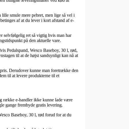
den billigste leveringsmanér ved køb af
n lille smule mere pebret, men lige så vel i
tinges af at du lever i kort afstand af e-
selvfølgelig ret så vigtig hvis man har
ngstidspunkt på den aktuelle vare.
vis Pedalspand, Wesco Baseboy, 30 l, rød,
tagen til at de højst sandsynligt kan nå at
emt pris. Derudover kunne man foretrække den
m til at levere produkterne til et
ang række e-handler ikke kunne lade være
gle gange frembyde gratis levering.
Wesco Baseboy, 30 l, rød forud for at du