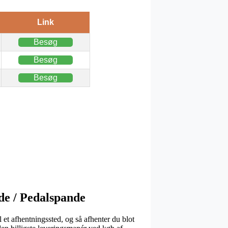
Link
Besøg
Besøg
Besøg
de / Pedalspande
il et afhentningssted, og så afhenter du blot