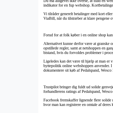
Du må alligevel ikke overse, at ifald en webb
indikator for en fup webshop. Kortbetalinge
Vi tilråder generelt betalinger med kort el
ViaBill, når du tilstræber at klare pengene ov
Forud for at folk køber i en online shop kan 
Alternativet kunne derfor være at granske o
opstillede regler, samt at netshoppen en gan
bistand, hvis du forvoldes problemer i proc
Ligeledes kan det være til hjælp at man er
byttepolitik online webshoppen anvender. I d
dokumentere sit køb af Pedalspand, Wesco Ba
Trustpilot bringer dig fuldt ud solide genve
forhandlerens ratings af Pedalspand, Wesco B
Facebook fremskaffer lignende flere solide 
hvor man kan registrere en omtale af deres k