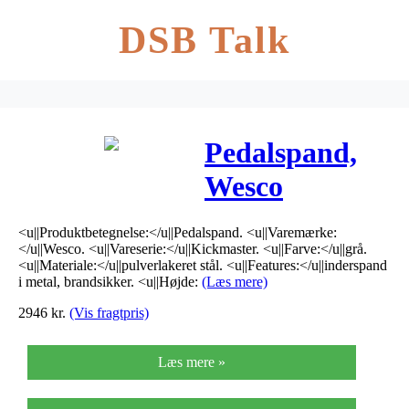
DSB Talk
Pedalspand,
Wesco
Kickmaster,
<u||Produktbetegnelse:</u||Pedalspand. <u||Varemærke:
33 l, grå
</u||Wesco. <u||Vareserie:</u||Kickmaster. <u||Farve:</u||grå.
<u||Materiale:</u||pulverlakeret stål. <u||Features:</u||inderspand
*Denne vare
i metal, brandsikker. <u||Højde:
(Læs mere)
2946
kr.
(Vis fragtpris)
tages ikke
retur*
Læs mere »