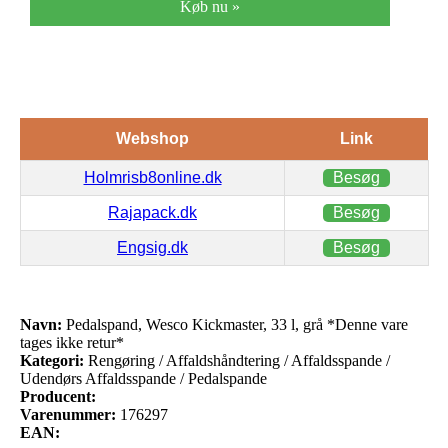
Køb nu »
Webshop
Link
Holmrisb8online.dk
Besøg
Rajapack.dk
Besøg
Engsig.dk
Besøg
Navn:
Pedalspand, Wesco Kickmaster, 33 l, grå *Denne vare
tages ikke retur*
Kategori:
Rengøring / Affaldshåndtering / Affaldsspande /
Udendørs Affaldsspande / Pedalspande
Producent:
Varenummer:
176297
EAN: