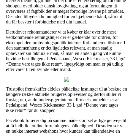
mærket medlem, grundet at det ofte er en erklæring om at online
shoppen overholder dansk lovgivning, og at forretningen tit
overværes af fagfolk der er meget fortrolige lovene på området.
Desuden tilbydes du mulighed for en hjælpende hånd, såfremt
du får besvær i forbindelse med din handel.
Derudover rekommanderer vi at køber er klar over de mest
vedkommende retningslinjer der er gældende for ordren, for
eksempel den ombytningspolitik internet forhandleren tilsikrer. I
den sammenhæng er det ligeledes relevant, at man stadig
opbevarer sin faktura e-mail, så man en anden gang vil kunne
bevidne bestillingen af Pedalspand, Wesco Kickmaster, 33 l, grå
*Denne vare tages ikke retur*, ligegyldigt om man er på udkig
efter varer til en kvinde eller mand.
Trustpilot fremskaffer aldeles pålidelige løsninger til at beskue en
længere række aktuelle brugeres oplevelser og derfor stiller vi
forslag om, at du undersøger internet firmaets anmeldelser af
Pedalspand, Wesco Kickmaster, 33 l, grå *Denne vare tages
ikke retur* før du shopper.
Facebook forærer dig på samme måde stort set ærlige genveje til
at få indblik i online forretningens pålidelighed. Desuden ser vi
en række internet webshops hvor kunder kan tilkendegive en