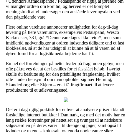
/ Udendørs Affaldsspande / Pedalspande er rigtig afgørende om
vi mangler ordren om kort tid, og herved er det komplet
meningsfuldt at vi undersøger den anslåede leveringsdato ved
den pågældende vare.
Flere online varehuse annoncerer muligheden for dag-til-dag
levering på flere varenumre, eksempelvis Pedalspand, Wesco
Kickmaster, 33 l, grå *Denne vare tages ikke retur*, men som
imidlertid nødvendiggør at ordren indsendes tidligere end et fast
klokkeslæt, så at de har udsigt til at kunne nå at få varen ud af
døren forud for at logistikmedarbejderne har fri.
En hel del forretninger på nettet byder på fragt uden gebyr, men
ofte påkræves det at der bestilles for et fastslået beløb. I øvrigt
skulle du beslutte sig for den prisbilligste fragtløsning, hvilket
ofte – uden hensyn til om man opholder sig nær Herning,
Skanderborg eller Skjern – er at få fragtfirmaet til at levere
produkterne til et udleveringssted.
Det er i dag rigtig praktisk for enhver at analysere priser i blandt
forskellige internet butikker i Danmark, og med det motiv har en
lang række forretninger på nettet set sig tvunget til at nedskære
salgsværdien på deres varer – til drenge og piger, samt også til
kvinder og mænd – kolossalt, og endda nogle gange sikre