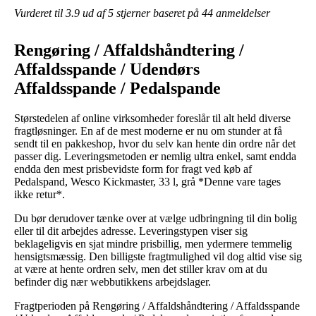
Vurderet til
3.9
ud af 5 stjerner baseret på
44
anmeldelser
Rengøring / Affaldshåndtering /
Affaldsspande / Udendørs
Affaldsspande / Pedalspande
Størstedelen af online virksomheder foreslår til alt held diverse
fragtløsninger. En af de mest moderne er nu om stunder at få
sendt til en pakkeshop, hvor du selv kan hente din ordre når det
passer dig. Leveringsmetoden er nemlig ultra enkel, samt endda
endda den mest prisbevidste form for fragt ved køb af
Pedalspand, Wesco Kickmaster, 33 l, grå *Denne vare tages
ikke retur*.
Du bør derudover tænke over at vælge udbringning til din bolig
eller til dit arbejdes adresse. Leveringstypen viser sig
beklageligvis en sjat mindre prisbillig, men ydermere temmelig
hensigtsmæssig. Den billigste fragtmulighed vil dog altid vise sig
at være at hente ordren selv, men det stiller krav om at du
befinder dig nær webbutikkens arbejdslager.
Fragtperioden på Rengøring / Affaldshåndtering / Affaldsspande