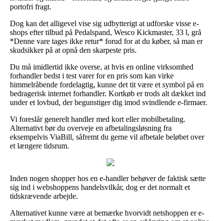
portofri fragt.
Dog kan det alligevel vise sig udbytterigt at udforske visse e-
shops efter tilbud på Pedalspand, Wesco Kickmaster, 33 l, grå
*Denne vare tages ikke retur* forud for at du køber, så man er
skudsikker på at opnå den skarpeste pris.
Du må imidlertid ikke overse, at hvis en online virksomhed
forhandler bedst i test varer for en pris som kan virke
himmelråbende fordelagtig, kunne det tit være et symbol på en
bedragerisk internet forhandler. Kortkøb er trods alt dækket ind
under et lovbud, der begunstiger dig imod svindlende e-firmaer.
Vi foreslår generelt handler med kort eller mobilbetaling.
Alternativt bør du overveje en afbetalingsløsning fra
eksempelvis ViaBill, såfremt du gerne vil afbetale beløbet over
et længere tidsrum.
Inden nogen shopper hos en e-handler behøver de faktisk sætte
sig ind i webshoppens handelsvilkår, dog er det normalt et
tidskrævende arbejde.
Alternativet kunne være at bemærke hvorvidt netshoppen er e-