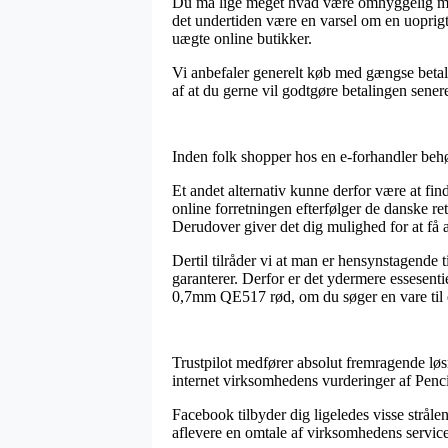
Du må lige meget hvad være omhyggelig med, a
det undertiden være en varsel om en uoprigt
uægte online butikker.
Vi anbefaler generelt køb med gængse betali
af at du gerne vil godtgøre betalingen sener
Inden folk shopper hos en e-forhandler behø
Et andet alternativ kunne derfor være at fin
online forretningen efterfølger de danske re
Derudover giver det dig mulighed for at få a
Dertil tilråder vi at man er hensynstagende
garanterer. Derfor er det ydermere essesent
0,7mm QE517 rød, om du søger en vare til e
Trustpilot medfører absolut fremragende løs
internet virksomhedens vurderinger af Penci
Facebook tilbyder dig ligeledes visse stråle
aflevere en omtale af virksomhedens service,