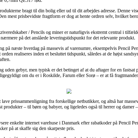
rase 0,7mm QE517 rød.
dukterne bragt til din bolig eller ud til dit arbejdes adresse. Denne vis
Den mest prisbevidste fragtform er dog at hente ordren selv, hvilket ber
veredskaber / Pencils og miner er naturligvis ekstremt central i tilfælde
r nærmere på det anslåede leveringstidspunkt for det relevante produkt.
ing på næste hverdag på massevis af varenumre, eksempelvis Pencil P
rden realiseres inden et besluttet tidspunkt, således at de højst sandsyn
aften.
ng uden gebyr, men typisk er det betinget af at du aftager for en fastsat
 ligegyldigt om du er i Roskilde, Farum eller Sorø – er at få fragtmanden t
lave prissammenligning fra forskellige netbutikker, og altså har massev
est produkter – til børn og babyer, og ligeledes også til herrer og damer
alysere enkelte internet varehuse i Danmark efter rabatkoder på Pencil
kker på at skaffe sig den skarpeste pris.