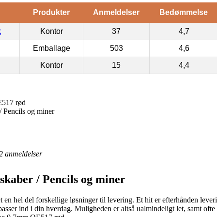
Produkter
Anmeldelser
Bedømmelse
k
Kontor
37
4,7
Emballage
503
4,6
Kontor
15
4,4
E517 rød
/ Pencils og miner
2
anmeldelser
skaber / Pencils og miner
en hel del forskellige løsninger til levering. Et hit er efterhånden lever
asser ind i din hverdag. Muligheden er altså ualmindeligt let, samt ofte 