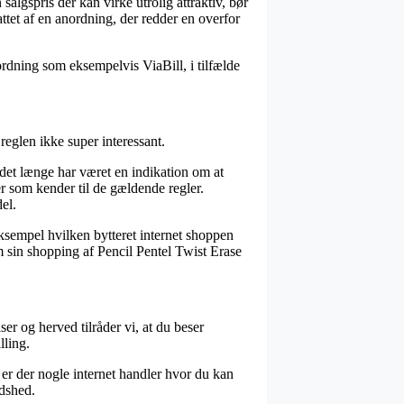
algspris der kan virke utrolig attraktiv, bør
tet af en anordning, der redder en overfor
rdning som eksempelvis ViaBill, i tilfælde
eglen ikke super interessant.
 det længe har været en indikation om at
er som kender til de gældende regler.
el.
eksempel hvilken bytteret internet shoppen
m sin shopping af Pencil Pentel Twist Erase
r og herved tilråder vi, at du beser
lling.
 er der nogle internet handler hvor du kan
edshed.