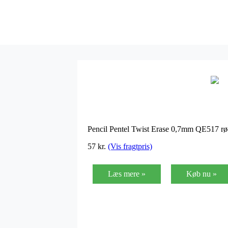
Pencil Pentel Twist Erase 0,7mm QE517 r
57
kr.
(Vis fragtpris)
Læs mere »
Køb nu »