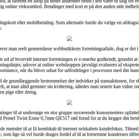
t såfremt en shop på nettet afhænder bedst i test varer til salg for en s
ig online virksomhed. Betalinger med kort er på den anden side indbefat
ngskort eller mobilbetaling. Som alternativ burde du vælge en afdragso
e.
ver man reelt gennemlæse webbutikkens forretningsaftale, dog er det i r
de ud af hvorvidt internet forretningen er e-mærke godkendt, grundet at
tningslinjer, udover at online webshoppen jævnligt evalueres af ekspert
ssistance, når du bliver udsat for udfordringer i processen med din hand
 til de grundlæggende bestemmelser der indvirker på transaktionen, for 
ielt, at man altid gemmer sin kvittering, således man senere kan vidne o
n pige eller dreng.
ninger til at undersøge en stor gruppe nuværende konsumenters opfattelse
l Pentel Twist Erase 0,7mm QE517 rød forud for at du lægger din besti
nde metoder til at få kendskab til internet selskabets kundefokus. Tilmed
 som lige så vel burde drages fordel af til at fornemme kundernes tilfr