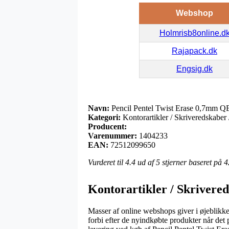
Webshop
Holmrisb8online.d
Rajapack.dk
Engsig.dk
Navn:
Pencil Pentel Twist Erase 0,7mm Q
Kategori:
Kontorartikler / Skriveredskaber 
Producent:
Varenummer:
1404233
EAN:
72512099650
Vurderet til
4.4
ud af 5 stjerner baseret på
4
Kontorartikler / Skrivered
Masser af online webshops giver i øjeblikket 
forbi efter de nyindkøbte produkter når det p