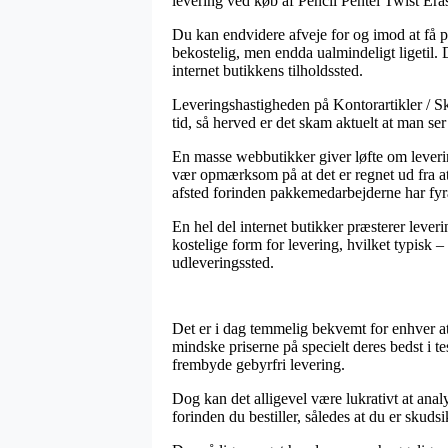
levering ved køb af Pencil Pentel Twist E
Du kan endvidere afveje for og imod at få pro
bekostelig, men endda ualmindeligt ligetil. 
internet butikkens tilholdssted.
Leveringshastigheden på Kontorartikler / Skri
tid, så herved er det skam aktuelt at man se
En masse webbutikker giver løfte om lever
vær opmærksom på at det er regnet ud fra at o
afsted forinden pakkemedarbejderne har fyr
En hel del internet butikker præsterer leveri
kostelige form for levering, hvilket typisk –
udleveringssted.
Det er i dag temmelig bekvemt for enhver at 
mindske priserne på specielt deres bedst i t
frembyde gebyrfri levering.
Dog kan det alligevel være lukrativt at an
forinden du bestiller, således at du er skudsi