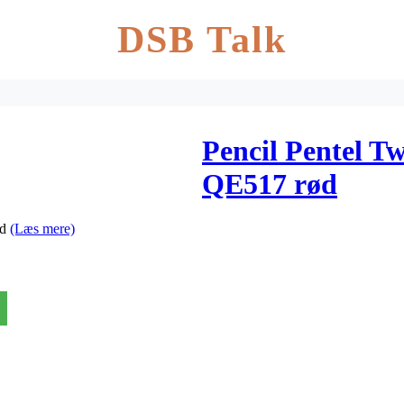
DSB Talk
Pencil Pentel T
QE517 rød
ød
(Læs mere)