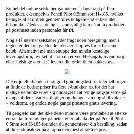
En hel del online selskaber garanterer 1 dags fragt på flere
produkter, eksempelvis Pencil Pilot 0,5mm sort H-185, hvilket
betinges af at ordren gennemføres tidligere end et besluttet
tidspunkt, således at de højst sandsynligt kan nå at få produktet
på posthuset inden personalet får fri.
Nogle få internet selskaber yder fragt uden beregning, men i
reglen er det kun gældende hvis der shoppes for et bestemt
beløb. Alternativt må man snuppe den mindst kostelige
leveringsform, hvilket tit – om du er ved Helsingør, Svendborg
eller Helsinge – er at få leveret din ordre til en pakkeshop.
Det er jo efterhånden i høj grad gnidningsløst for internetbrugere
at finde de bedste priser fra flere e-butikker, og for det har
utallige netbutikker set sig nødsaget til at tvinge salgspriserne på
mange af deres varer – til piger og drenge, samt også til voksne
– voldsomt, og endda nogle gange præstere gratis levering.
Til gengæld kan det ikke desto mindre være profitabelt at efterse
en række forretninger på nettet efter rabatkoder på Pencil Pilot
0,5mm sort H-185 forinden du gennemfører din bestilling, sådan
at du er skråsikker på at opnå den mest attraktive pris.