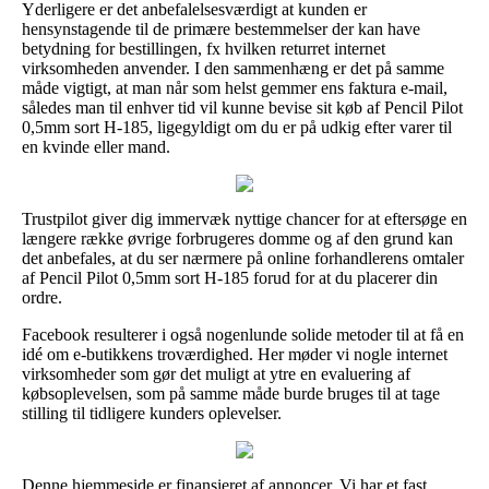
Yderligere er det anbefalelsesværdigt at kunden er
hensynstagende til de primære bestemmelser der kan have
betydning for bestillingen, fx hvilken returret internet
virksomheden anvender. I den sammenhæng er det på samme
måde vigtigt, at man når som helst gemmer ens faktura e-mail,
således man til enhver tid vil kunne bevise sit køb af Pencil Pilot
0,5mm sort H-185, ligegyldigt om du er på udkig efter varer til
en kvinde eller mand.
Trustpilot giver dig immervæk nyttige chancer for at eftersøge en
længere række øvrige forbrugeres domme og af den grund kan
det anbefales, at du ser nærmere på online forhandlerens omtaler
af Pencil Pilot 0,5mm sort H-185 forud for at du placerer din
ordre.
Facebook resulterer i også nogenlunde solide metoder til at få en
idé om e-butikkens troværdighed. Her møder vi nogle internet
virksomheder som gør det muligt at ytre en evaluering af
købsoplevelsen, som på samme måde burde bruges til at tage
stilling til tidligere kunders oplevelser.
Denne hjemmeside er finansieret af annoncer. Vi har et fast