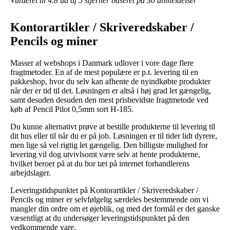
Vurderet til
4.8
ud af 5 stjerner baseret på
30
anmeldelser
Kontorartikler / Skriveredskaber /
Pencils og miner
Masser af webshops i Danmark udlover i vore dage flere
fragtmetoder. En af de mest populære er p.t. levering til en
pakkeshop, hvor du selv kan afhente de nyindkøbte produkter
når der er tid til det. Løsningen er altså i høj grad let gængelig,
samt desuden desuden den mest prisbevidste fragtmetode ved
køb af Pencil Pilot 0,5mm sort H-185.
Du kunne alternativt prøve at bestille produkterne til levering til
dit hus eller til når du er på job. Løsningen er til tider lidt dyrere,
men lige så vel rigtig let gængelig. Den billigste mulighed for
levering vil dog utvivlsomt være selv at hente produkterne,
hvilket beroer på at du bor tæt på internet forhandlerens
arbejdslager.
Leveringstidspunktet på Kontorartikler / Skriveredskaber /
Pencils og miner er selvfølgelig særdeles bestemmende om vi
mangler din ordre om et øjeblik, og med det formål er det ganske
væsentligt at du undersøger leveringstidspunktet på den
vedkommende vare.