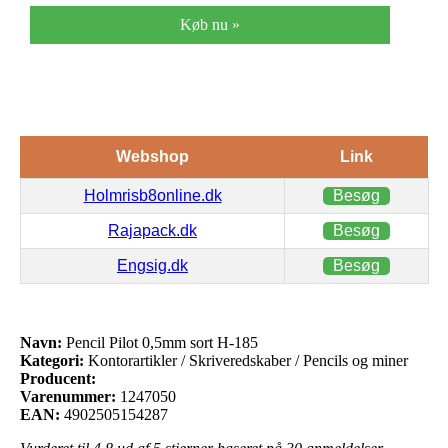
Køb nu »
Webshop
Link
Holmrisb8online.dk
Besøg
Rajapack.dk
Besøg
Engsig.dk
Besøg
Navn:
Pencil Pilot 0,5mm sort H-185
Kategori:
Kontorartikler / Skriveredskaber / Pencils og miner
Producent:
Varenummer:
1247050
EAN:
4902505154287