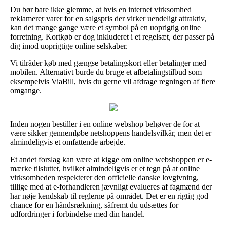
Du bør bare ikke glemme, at hvis en internet virksomhed
reklamerer varer for en salgspris der virker uendeligt attraktiv,
kan det mange gange være et symbol på en uoprigtig online
forretning. Kortkøb er dog inkluderet i et regelsæt, der passer på
dig imod uoprigtige online selskaber.
Vi tilråder køb med gængse betalingskort eller betalinger med
mobilen. Alternativt burde du bruge et afbetalingstilbud som
eksempelvis ViaBill, hvis du gerne vil afdrage regningen af flere
omgange.
Inden nogen bestiller i en online webshop behøver de for at
være sikker gennemløbe netshoppens handelsvilkår, men det er
almindeligvis et omfattende arbejde.
Et andet forslag kan være at kigge om online webshoppen er e-
mærke tilsluttet, hvilket almindeligvis er et tegn på at online
virksomheden respekterer den officielle danske lovgivning,
tillige med at e-forhandleren jævnligt evalueres af fagmænd der
har nøje kendskab til reglerne på området. Det er en rigtig god
chance for en håndsrækning, såfremt du udsættes for
udfordringer i forbindelse med din handel.