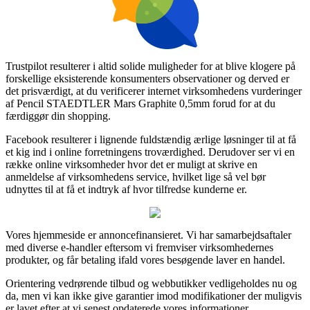
Trustpilot resulterer i altid solide muligheder for at blive klogere på
forskellige eksisterende konsumenters observationer og derved er
det prisværdigt, at du verificerer internet virksomhedens vurderinger
af Pencil STAEDTLER Mars Graphite 0,5mm forud for at du
færdiggør din shopping.
Facebook resulterer i lignende fuldstændig ærlige løsninger til at få
et kig ind i online forretningens troværdighed. Derudover ser vi en
række online virksomheder hvor det er muligt at skrive en
anmeldelse af virksomhedens service, hvilket lige så vel bør
udnyttes til at få et indtryk af hvor tilfredse kunderne er.
Vores hjemmeside er annoncefinansieret. Vi har samarbejdsaftaler
med diverse e-handler eftersom vi fremviser virksomhedernes
produkter, og får betaling ifald vores besøgende laver en handel.
Orientering vedrørende tilbud og webbutikker vedligeholdes nu og
da, men vi kan ikke give garantier imod modifikationer der muligvis
er lavet efter at vi senest opdaterede vores informationer.