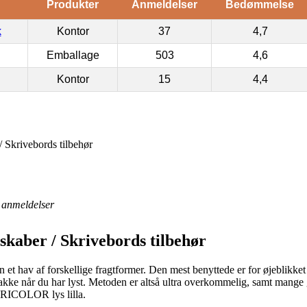
Produkter
Anmeldelser
Bedømmelse
k
Kontor
37
4,7
Emballage
503
4,6
Kontor
15
4,4
/ Skrivebords tilbehør
anmeldelser
skaber / Skrivebords tilbehør
 et hav af forskellige fragtformer. Den mest benyttede er for øjeblikket 
 pakke når du har lyst. Metoden er altså ultra overkommelig, samt mange
ARICOLOR lys lilla.