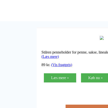
Stilren penneholder for penne, sakse, linea
(Læs mere)
89
kr.
(Vis fragtpris)
Læs mere »
Køb nu »