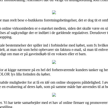
r man reelt bese e-butikkens forretningsbetingelser, det er dog tit et omf
online virksomheden er e-mærket medlem, siden det skulle være en sik
lses af sagkyndige der er indført i de gældende regulativer. Derudover t
hopping.
vitale bestemmelser der spiller ind i forbindelse med købet, som fx hvilk
lt, at man når som helst opbevarer sin faktura e-mail, så man til enhve
gt om man er på gaveindkøb til en voksen eller et barn.
 for at kigge nærmere på en hel del forhenværende kunders tanker og her
LOR lys lilla forinden du køber.
abile muligheder for at få en idé om online shoppens pålidelighed. I ø
re en evaluering af deres køb, som på samme måde bør anvendes til at
. Vi har tætte samarbejder med et hav af online firmaer og promoverer 
stilling.