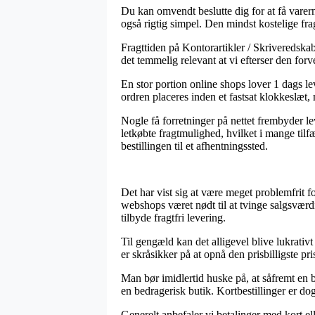
Du kan omvendt beslutte dig for at få varern
også rigtig simpel. Den mindst kostelige fra
Fragttiden på Kontorartikler / Skriveredska
det temmelig relevant at vi efterser den forv
En stor portion online shops lover 1 dags 
ordren placeres inden et fastsat klokkeslæt, 
Nogle få forretninger på nettet frembyder lev
letkøbte fragtmulighed, hvilket i mange tilf
bestillingen til et afhentningssted.
Det har vist sig at være meget problemfrit 
webshops været nødt til at tvinge salgsværdi
tilbyde fragtfri levering.
Til gengæld kan det alligevel blive lukrati
er skråsikker på at opnå den prisbilligste pri
Man bør imidlertid huske på, at såfremt en b
en bedragerisk butik. Kortbestillinger er d
Generelt anbefaler vi betalinger med kort ell