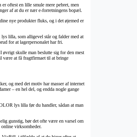
 er oftest en lille smule mere pebret, men
ænger af at du er nær e-forretningens bopæl.
dine nye produkter fluks, og i det øjemed er
 lilla, som alligevel står og falder med at
ud for at lagerpersonalet har fri.
I øvrigt skulle man beslutte sig for den mest
være at få fragtfirmaet til at bringe
ker, og med det motiv har masser af internet
g damer – en hel del, og endda nogle gange
COLOR lys lilla før du handler, sådan at man
elig gunstig, bør det ofte være en varsel om
e online virksomheder.
aBill, i tilfælde af at du higer efter at