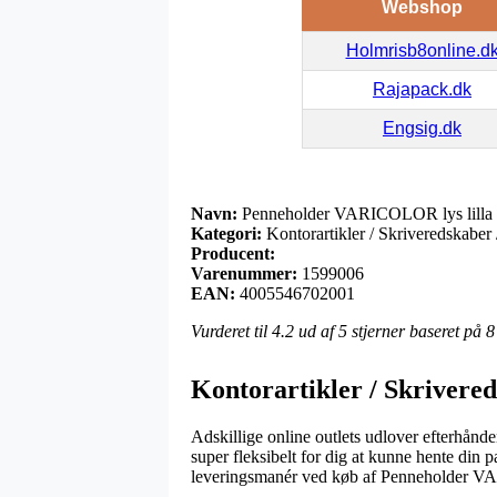
Webshop
Holmrisb8online.d
Rajapack.dk
Engsig.dk
Navn:
Penneholder VARICOLOR lys lilla
Kategori:
Kontorartikler / Skriveredskaber 
Producent:
Varenummer:
1599006
EAN:
4005546702001
Vurderet til
4.2
ud af 5 stjerner baseret på
8
Kontorartikler / Skrivered
Adskillige online outlets udlover efterhånden
super fleksibelt for dig at kunne hente din
leveringsmanér ved køb af Penneholder V