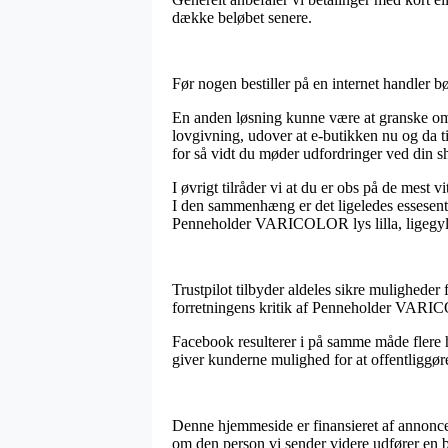
dække beløbet senere.
Før nogen bestiller på en internet handler bø
En anden løsning kunne være at granske om 
lovgivning, udover at e-butikken nu og da ti
for så vidt du møder udfordringer ved din s
I øvrigt tilråder vi at du er obs på de mest 
I den sammenhæng er det ligeledes essesentie
Penneholder VARICOLOR lys lilla, ligegyldi
Trustpilot tilbyder aldeles sikre muligheder
forretningens kritik af Penneholder VARICO
Facebook resulterer i på samme måde flere h
giver kunderne mulighed for at offentliggø
Denne hjemmeside er finansieret af annoncer
om den person vi sender videre udfører en be