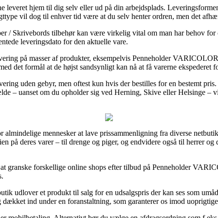
e leveret hjem til dig selv eller ud på din arbejdsplads. Leveringsformen
gttype vil dog til enhver tid være at du selv henter ordren, men det afh
ber / Skrivebords tilbehør kan være virkelig vital om man har behov for 
entede leveringsdato for den aktuelle vare.
levering på masser af produkter, eksempelvis Penneholder VARICOLOR lys
med det formål at de højst sandsynligt kan nå at få varerne ekspederet for
ering uden gebyr, men oftest kun hvis der bestilles for en bestemt pris. 
ælde – uanset om du opholder sig ved Herning, Skive eller Helsinge – vil 
for almindelige mennesker at lave prissammenligning fra diverse netbutik
en på deres varer – til drenge og piger, og endvidere også til herrer o
vt at granske forskellige online shops efter tilbud på Penneholder VARI
s.
utik udlover et produkt til salg for en udsalgspris der kan ses som umåd
og dækket ind under en foranstaltning, som garanterer os imod uoprigtig
er mobilbetaling. Alternativt bør du vælge en afdragsordning som f.eks. Vi