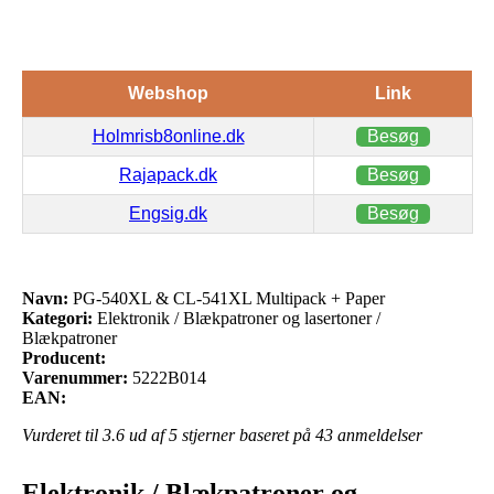
Webshop
Link
Holmrisb8online.dk
Besøg
Rajapack.dk
Besøg
Engsig.dk
Besøg
Navn:
PG-540XL & CL-541XL Multipack + Paper
Kategori:
Elektronik / Blækpatroner og lasertoner /
Blækpatroner
Producent:
Varenummer:
5222B014
EAN:
Vurderet til
3.6
ud af 5 stjerner baseret på
43
anmeldelser
Elektronik / Blækpatroner og