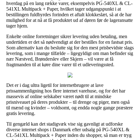
hverdag på en lang række varer, eksempelvis PG-540XL & CL-
541XL Multipack + Paper, hvilket tager udgangspunkt i at
bestillingen fuldbyrdes forinden et aftalt klokkeslæt, så at de har
mulighed for at nå at få produktet ud af døren før de lageransatte
tager hjem.
Enkelte online forretninger sikrer levering uden betaling, men
undertiden er det så nødvendigt at der bestilles for en fastsat pris.
Som alternativ kan du beslutte sig for den mest prisbevidste slags
levering, som i mange tilfælde – ligegyldigt om man befinder sig
nær Næstved, Brønderslev eller Skjern – vil være at få
fragtmanden til at køre dine varer til et udleveringssted.
Det er i dag ultra ligetil for internetbrugere at lave
prissammenligning hos flere internet varehuse, og for det har
massevis af online selskaber været nødt til at mindske
prisniveauet på deres produkter – til drenge og piger, men også
til mænd og kvinder – voldsomt, og endda nogle gange præstere
gratis levering.
Til gengæld kan det stadigvæk vise sig gavnligt at udforske
diverse internet shops i Danmark efter udsalg på PG-540XL &
CL-541XL Multipack + Paper inden du shopper, så man er tryg