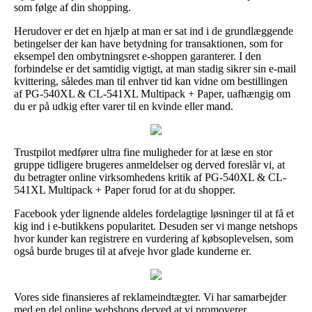
som følge af din shopping.
Herudover er det en hjælp at man er sat ind i de grundlæggende
betingelser der kan have betydning for transaktionen, som for
eksempel den ombytningsret e-shoppen garanterer. I den
forbindelse er det samtidig vigtigt, at man stadig sikrer sin e-mail
kvittering, således man til enhver tid kan vidne om bestillingen
af PG-540XL & CL-541XL Multipack + Paper, uafhængig om
du er på udkig efter varer til en kvinde eller mand.
Trustpilot medfører ultra fine muligheder for at læse en stor
gruppe tidligere brugeres anmeldelser og derved foreslår vi, at
du betragter online virksomhedens kritik af PG-540XL & CL-
541XL Multipack + Paper forud for at du shopper.
Facebook yder lignende aldeles fordelagtige løsninger til at få et
kig ind i e-butikkens popularitet. Desuden ser vi mange netshops
hvor kunder kan registrere en vurdering af købsoplevelsen, som
også burde bruges til at afveje hvor glade kunderne er.
Vores side finansieres af reklameindtægter. Vi har samarbejder
med en del online webshops derved at vi promoverer