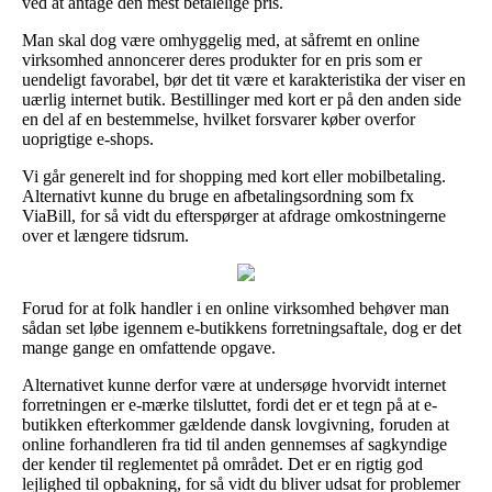
ved at antage den mest betalelige pris.
Man skal dog være omhyggelig med, at såfremt en online
virksomhed annoncerer deres produkter for en pris som er
uendeligt favorabel, bør det tit være et karakteristika der viser en
uærlig internet butik. Bestillinger med kort er på den anden side
en del af en bestemmelse, hvilket forsvarer køber overfor
uoprigtige e-shops.
Vi går generelt ind for shopping med kort eller mobilbetaling.
Alternativt kunne du bruge en afbetalingsordning som fx
ViaBill, for så vidt du efterspørger at afdrage omkostningerne
over et længere tidsrum.
Forud for at folk handler i en online virksomhed behøver man
sådan set løbe igennem e-butikkens forretningsaftale, dog er det
mange gange en omfattende opgave.
Alternativet kunne derfor være at undersøge hvorvidt internet
forretningen er e-mærke tilsluttet, fordi det er et tegn på at e-
butikken efterkommer gældende dansk lovgivning, foruden at
online forhandleren fra tid til anden gennemses af sagkyndige
der kender til reglementet på området. Det er en rigtig god
lejlighed til opbakning, for så vidt du bliver udsat for problemer