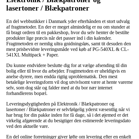
lasertoner / Blækpatroner
En del webbutikker i Danmark yder efterhånden et stort udvalg
af fragtmetoder. En der er meget almindelig er nu om stunder at
få bragt ordren til en pakkeshop, hvor du selv henter de bestilte
produkter lige præcis når det passer ind i din kalender.
Fragtmetoden er nemlig ultra gnidningsløs, samt tit desuden den
mest prisbevidste leveringsmåde ved køb af PG-540XL & CL-
541XL Multipack + Paper.
Du kunne endvidere beslutte dig for at vælge afsending til din
bolig eller til hvor du arbejder. Fragtmetoden er uheldigvis en
anelse dyrere, men endda rigtig uproblematisk. Den mest
betalelige leveringsform vil dog utvivlsomt være at hente varerne
selv, som dog står og falder med at du bor nær internet
forhandlerens bopæl.
Leveringsdygtigheden på Elektronik / Blækpatroner og
lasertoner / Blækpatroner er selvfølgelig yderst væsentlig når vi
har brug for din pakke inden for få dage, så i det øjemed er det
virkelig afgørende at du besigtiger den estimerede leveringsdato
ved den aktuelle vare.
En del online forretninger giver løfte om levering efter en enkelt