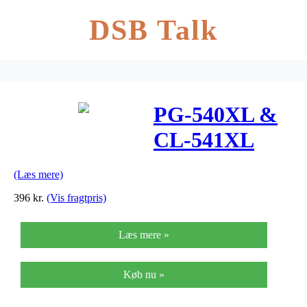
DSB Talk
PG-540XL &
CL-541XL
Multipack +
(Læs mere)
Paper
396
kr.
(Vis fragtpris)
Læs mere »
Køb nu »