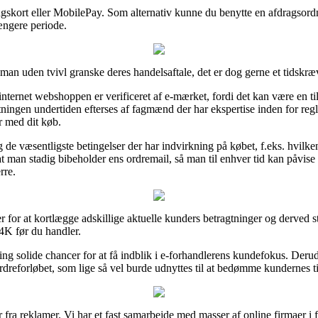
gskort eller MobilePay. Som alternativ kunne du benytte en afdragsordn
ængere periode.
 man uden tvivl granske deres handelsaftale, det er dog gerne et tidskræ
nternet webshoppen er verificeret af e-mærket, fordi det kan være en ti
orretningen undertiden efterses af fagmænd der har ekspertise inden for r
r med dit køb.
 de væsentligste betingelser der har indvirkning på købet, f.eks. hvilke
, at man stadig bibeholder ens ordremail, så man til enhver tid kan påvi
rre.
er for at kortlægge adskillige aktuelle kunders betragtninger og derved st
K før du handler.
g solide chancer for at få indblik i e-forhandlerens kundefokus. Deru
rdreforløbet, som lige så vel burde udnyttes til at bedømme kundernes t
 fra reklamer. Vi har et fast samarbejde med masser af online firmaer i f