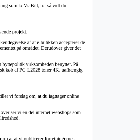
ing som fx ViaBill, for så vidt du
vende projekt.
lkendegivelse af at e-butikken accepterer de
eglementet på området. Derudover giver det
n byttepolitik virksomheden benytter. På
se sit køb af PG L2028 toner 4K, uafhængig
iller vi forslag om, at du iagttager online
dover ser vi en del internet webshops som
ilfredshed.
orm af at vi publicerer forretningernes