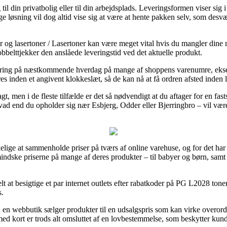
til din privatbolig eller til din arbejdsplads. Leveringsformen viser sig
 løsning vil dog altid vise sig at være at hente pakken selv, som desvær
 og lasertoner / Lasertoner kan være meget vital hvis du mangler dine n
bbelttjekker den anslåede leveringstid ved det aktuelle produkt.
evering på næstkommende hverdag på mange af shoppens varenumre, ek
 inden et angivent klokkeslæt, så de kan nå at få ordren afsted inden l
agt, men i de fleste tilfælde er det så nødvendigt at du aftager for en f
ad end du opholder sig nær Esbjerg, Odder eller Bjerringbro – vil være at
elige at sammenholde priser på tværs af online varehuse, og for det har la
dske priserne på mange af deres produkter – til babyer og børn, samt
t at besigtige et par internet outlets efter rabatkoder på PG L2028 ton
s.
d en webbutik sælger produkter til en udsalgspris som kan virke overord
ed kort er trods alt omsluttet af en lovbestemmelse, som beskytter kund