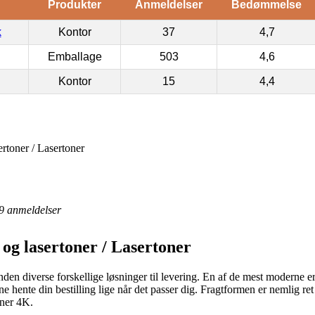
Produkter
Anmeldelser
Bedømmelse
k
Kontor
37
4,7
Emballage
503
4,6
Kontor
15
4,4
rtoner / Lasertoner
9
anmeldelser
og lasertoner / Lasertoner
den diverse forskellige løsninger til levering. En af de mest moderne er i
nne hente din bestilling lige når det passer dig. Fragtformen er nemlig re
oner 4K.