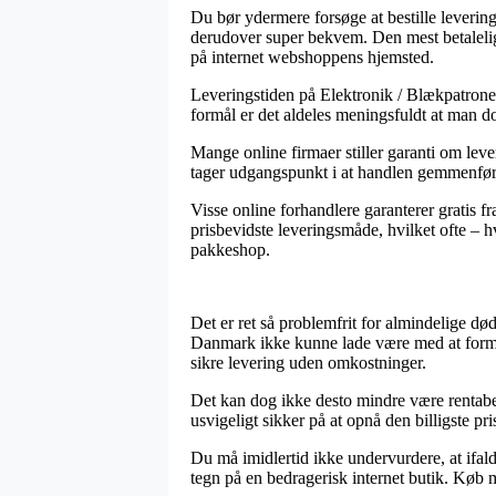
Du bør ydermere forsøge at bestille levering 
derudover super bekvem. Den mest betalelige
på internet webshoppens hjemsted.
Leveringstiden på Elektronik / Blækpatroner
formål er det aldeles meningsfuldt at man do
Mange online firmaer stiller garanti om l
tager udgangspunkt i at handlen gemmenføres
Visse online forhandlere garanterer gratis fr
prisbevidste leveringsmåde, hvilket ofte – hv
pakkeshop.
Det er ret så problemfrit for almindelige død
Danmark ikke kunne lade være med at formin
sikre levering uden omkostninger.
Det kan dog ikke desto mindre være rentabel
usvigeligt sikker på at opnå den billigste pri
Du må imidlertid ikke undervurdere, at ifal
tegn på en bedragerisk internet butik. Køb m