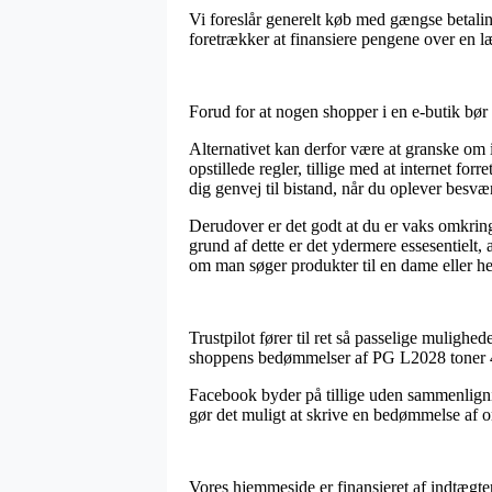
Vi foreslår generelt køb med gængse betalin
foretrækker at finansiere pengene over en l
Forud for at nogen shopper i en e-butik bør
Alternativet kan derfor være at granske om i
opstillede regler, tillige med at internet f
dig genvej til bistand, når du oplever besvæ
Derudover er det godt at du er vaks omkring
grund af dette er det ydermere essesentielt
om man søger produkter til en dame eller he
Trustpilot fører til ret så passelige mulighed
shoppens bedømmelser af PG L2028 toner 4
Facebook byder på tillige uden sammenlignin
gør det muligt at skrive en bedømmelse af o
Vores hjemmeside er finansieret af indtægter