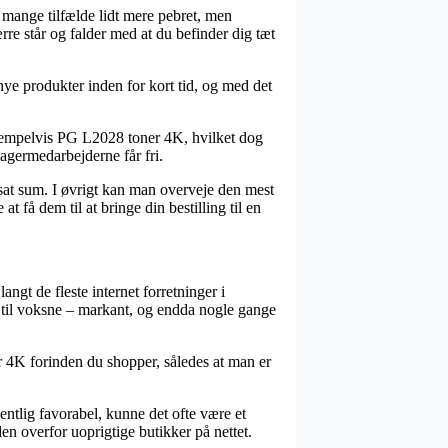
 i mange tilfælde lidt mere pebret, men
re står og falder med at du befinder dig tæt
ye produkter inden for kort tid, og med det
sempelvis PG L2028 toner 4K, hvilket dog
agermedarbejderne får fri.
astsat sum. I øvrigt kan man overveje den mest
 få dem til at bringe din bestilling til en
ngt de fleste internet forretninger i
 til voksne – markant, og endda nogle gange
er 4K forinden du shopper, således at man er
entlig favorabel, kunne det ofte være et
en overfor uoprigtige butikker på nettet.