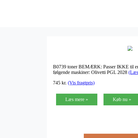
B0739 toner BEMÆRK: Passer IKKE til e
følgende maskiner: Olivetti PGL 2028
(Læs
745
kr.
(Vis fragtpris)
Læs mere »
Køb nu »