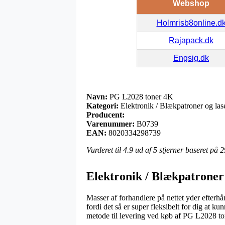
Webshop
Holmrisb8online.d
Rajapack.dk
Engsig.dk
Navn:
PG L2028 toner 4K
Kategori:
Elektronik / Blækpatroner og lase
Producent:
Varenummer:
B0739
EAN:
8020334298739
Vurderet til
4.9
ud af 5 stjerner baseret på
2
Elektronik / Blækpatroner 
Masser af forhandlere på nettet yder efterhån
fordi det så er super fleksibelt for dig at ku
metode til levering ved køb af PG L2028 t