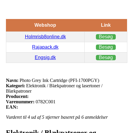
Webshop
Link
Holmrisb8online.dk
Besøg
Rajapack.dk
Besøg
Engsig.dk
Besøg
Navn:
Photo Grey Ink Cartridge (PFI-1700PGY)
Kategori:
Elektronik / Blækpatroner og lasertoner /
Blækpatroner
Producent:
Varenummer:
0782C001
EAN:
Vurderet til
4
ud af 5 stjerner baseret på
6
anmeldelser
Elektronik / Blækpatroner og