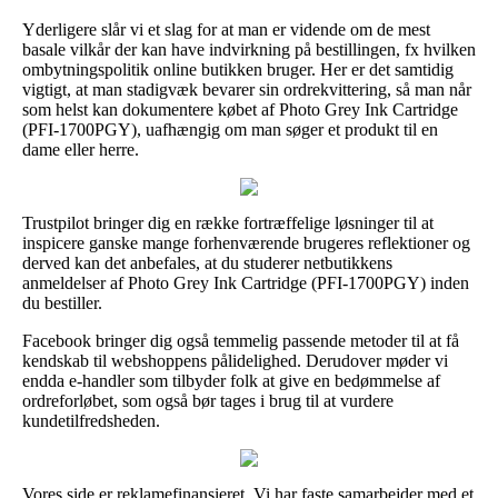
Yderligere slår vi et slag for at man er vidende om de mest
basale vilkår der kan have indvirkning på bestillingen, fx hvilken
ombytningspolitik online butikken bruger. Her er det samtidig
vigtigt, at man stadigvæk bevarer sin ordrekvittering, så man når
som helst kan dokumentere købet af Photo Grey Ink Cartridge
(PFI-1700PGY), uafhængig om man søger et produkt til en
dame eller herre.
Trustpilot bringer dig en række fortræffelige løsninger til at
inspicere ganske mange forhenværende brugeres reflektioner og
derved kan det anbefales, at du studerer netbutikkens
anmeldelser af Photo Grey Ink Cartridge (PFI-1700PGY) inden
du bestiller.
Facebook bringer dig også temmelig passende metoder til at få
kendskab til webshoppens pålidelighed. Derudover møder vi
endda e-handler som tilbyder folk at give en bedømmelse af
ordreforløbet, som også bør tages i brug til at vurdere
kundetilfredsheden.
Vores side er reklamefinansieret. Vi har faste samarbejder med et