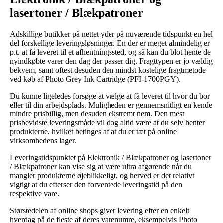
lasertoner / Blækpatroner
Adskillige butikker på nettet yder på nuværende tidspunkt en hel
del forskellige leveringsløsninger. En der er meget almindelig er
p.t. at få leveret til et afhentningssted, og så kan du blot hente de
nyindkøbte varer den dag der passer dig. Fragttypen er jo vældig
bekvem, samt oftest desuden den mindst kostelige fragtmetode
ved køb af Photo Grey Ink Cartridge (PFI-1700PGY).
Du kunne ligeledes forsøge at vælge at få leveret til hvor du bor
eller til din arbejdsplads. Muligheden er gennemsnitligt en kende
mindre prisbillig, men desuden ekstremt nem. Den mest
prisbevidste leveringsmåde vil dog altid være at du selv henter
produkterne, hvilket betinges af at du er tæt på online
virksomhedens lager.
Leveringstidspunktet på Elektronik / Blækpatroner og lasertoner
/ Blækpatroner kan vise sig at være ultra afgørende når du
mangler produkterne øjeblikkeligt, og herved er det relativt
vigtigt at du efterser den forventede leveringstid på den
respektive vare.
Størstedelen af online shops giver levering efter en enkelt
hverdag på de fleste af deres varenumre, eksempelvis Photo