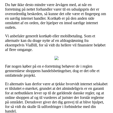
Du bør ikke desto mindre være årvågen med, at når en
forretning på nettet forhandler varer til en udsalgspris der er
overordentlig beskeden, så kunne det ofte være et fingerpeg om
en uærlig internet handler. Kortkøb er på den anden side
omsluttet af en orden, der hjælper en imod uærlige internet
outlets.
Vi anbefaler generelt kortkøb eller mobilbetaling. Som et
alternativ kan du drage nytte af en afdragsløsning fra
eksempelvis ViaBill, for så vidt du hellere vil finansiere beløbet
af flere omgange.
Før nogen køber på en e-forretning behøver de i reglen
gennemlæse shoppens handelsbetingelser, dog er det ofte et
omfattende projekt.
Et alternativ kan derfor være at tjekke hvorvidt internet selskabet
er tilsluttet e-mærket, grundet at det almindeligvis er en garanti
for at netbutikken lever op til de gældende danske regler, og at
online shoppen af og til vurderes af jurister der forstår reglerne
på området. Derudover giver det dig genvej til at blive hjulpet,
for så vidt du skulle få udfordringer i forbindelse med din
handel.