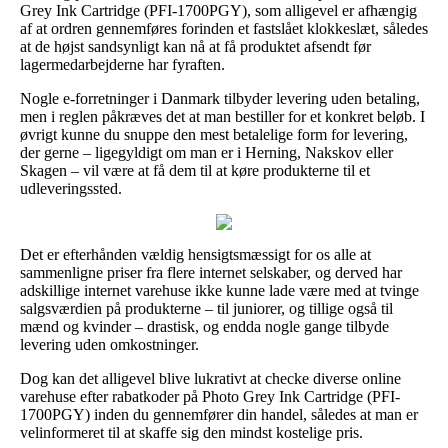
Grey Ink Cartridge (PFI-1700PGY), som alligevel er afhængig
af at ordren gennemføres forinden et fastslået klokkeslæt, således
at de højst sandsynligt kan nå at få produktet afsendt før
lagermedarbejderne har fyraften.
Nogle e-forretninger i Danmark tilbyder levering uden betaling,
men i reglen påkræves det at man bestiller for et konkret beløb. I
øvrigt kunne du snuppe den mest betalelige form for levering,
der gerne – ligegyldigt om man er i Herning, Nakskov eller
Skagen – vil være at få dem til at køre produkterne til et
udleveringssted.
Det er efterhånden vældig hensigtsmæssigt for os alle at
sammenligne priser fra flere internet selskaber, og derved har
adskillige internet varehuse ikke kunne lade være med at tvinge
salgsværdien på produkterne – til juniorer, og tillige også til
mænd og kvinder – drastisk, og endda nogle gange tilbyde
levering uden omkostninger.
Dog kan det alligevel blive lukrativt at checke diverse online
varehuse efter rabatkoder på Photo Grey Ink Cartridge (PFI-
1700PGY) inden du gennemfører din handel, således at man er
velinformeret til at skaffe sig den mindst kostelige pris.