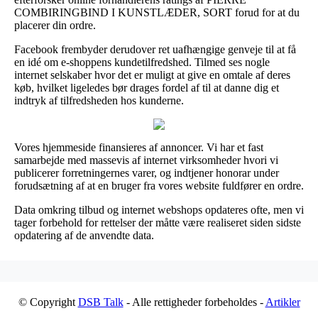
COMBIRINGBIND I KUNSTLÆDER, SORT forud for at du
placerer din ordre.
Facebook frembyder derudover ret uafhængige genveje til at få
en idé om e-shoppens kundetilfredshed. Tilmed ses nogle
internet selskaber hvor det er muligt at give en omtale af deres
køb, hvilket ligeledes bør drages fordel af til at danne dig et
indtryk af tilfredsheden hos kunderne.
Vores hjemmeside finansieres af annoncer. Vi har et fast
samarbejde med massevis af internet virksomheder hvori vi
publicerer forretningernes varer, og indtjener honorar under
forudsætning af at en bruger fra vores website fuldfører en ordre.
Data omkring tilbud og internet webshops opdateres ofte, men vi
tager forbehold for rettelser der måtte være realiseret siden sidste
opdatering af de anvendte data.
© Copyright
DSB Talk
- Alle rettigheder forbeholdes -
Artikler