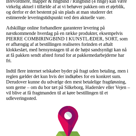
Brevordnere, mapper & ringbind / Ringbind (4 ringe) kan være
virkelig aktuel i tilfælde af at vi behøver pakken om et øjeblik,
og derfor er det bestemt på sin plads at man studerer det
estimerede leveringstidspunkt ved den aktuelle vare.
Adskillige online forhandlere garanterer levering på
næstkommende hverdag på en række produkter, eksempelvis
PIERRE COMBIRINGBIND I KUNSTLÆDER, SORT, som
er afhængig af at bestillingen realiseres forinden et aftalt
klokkeslæt, med hensynstagen til at de højst sandsynligt kan nå
at få pakken sendt afsted forud for at pakkemedarbejderne har
fri.
Indtil flere internet selskaber byder på fragt uden betaling, men i
reglen gælder det kun hvis der indkøbes for en konkret sum.
Derudover kunne du udvælge den mest betalelige fragtløsning,
som gerne – om du bor tæt på Silkeborg, Haderslev eller Vejen –
vil blive at få fragtmanden til at køre bestillingen til et
udleveringssted.