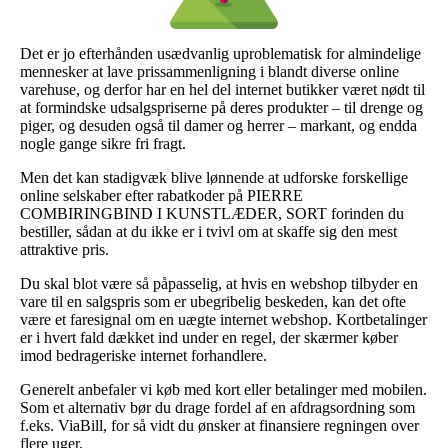
Det er jo efterhånden usædvanlig uproblematisk for almindelige
mennesker at lave prissammenligning i blandt diverse online
varehuse, og derfor har en hel del internet butikker været nødt til
at formindske udsalgspriserne på deres produkter – til drenge og
piger, og desuden også til damer og herrer – markant, og endda
nogle gange sikre fri fragt.
Men det kan stadigvæk blive lønnende at udforske forskellige
online selskaber efter rabatkoder på PIERRE
COMBIRINGBIND I KUNSTLÆDER, SORT forinden du
bestiller, sådan at du ikke er i tvivl om at skaffe sig den mest
attraktive pris.
Du skal blot være så påpasselig, at hvis en webshop tilbyder en
vare til en salgspris som er ubegribelig beskeden, kan det ofte
være et faresignal om en uægte internet webshop. Kortbetalinger
er i hvert fald dækket ind under en regel, der skærmer køber
imod bedrageriske internet forhandlere.
Generelt anbefaler vi køb med kort eller betalinger med mobilen.
Som et alternativ bør du drage fordel af en afdragsordning som
f.eks. ViaBill, for så vidt du ønsker at finansiere regningen over
flere uger.