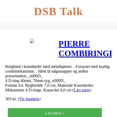
DSB Talk
PIERRE
COMBIRINGB
I
Ringbind i kunstlæder med metalhjørner. . Forsynet med kraftig
KUNSTLÆDER
combimekanisme. . Ideel til salgsmapper og anden
præsentation._x000D_
SORT
4 D-ring 40mm, 70mm ryg_x000D_
Format A4. Rygbredde 7,0 cm. Materiale Kunstlæder.
Mekanisme 4 D-ringe. Kapacitet 4,0 cm
(Læs mere)
303
kr.
(Vis fragtpris)
Læs mere »