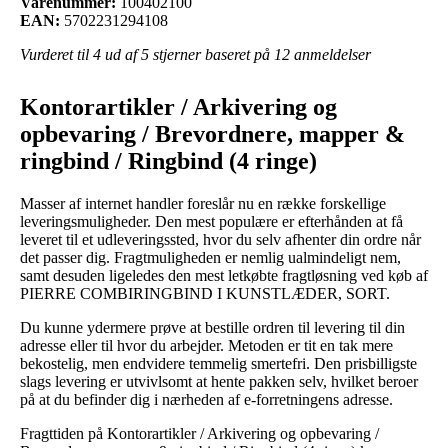
Varenummer:
100402100
EAN:
5702231294108
Vurderet til
4
ud af 5 stjerner baseret på
12
anmeldelser
Kontorartikler / Arkivering og
opbevaring / Brevordnere, mapper &
ringbind / Ringbind (4 ringe)
Masser af internet handler foreslår nu en række forskellige
leveringsmuligheder. Den mest populære er efterhånden at få
leveret til et udleveringssted, hvor du selv afhenter din ordre når
det passer dig. Fragtmuligheden er nemlig ualmindeligt nem,
samt desuden ligeledes den mest letkøbte fragtløsning ved køb af
PIERRE COMBIRINGBIND I KUNSTLÆDER, SORT.
Du kunne ydermere prøve at bestille ordren til levering til din
adresse eller til hvor du arbejder. Metoden er tit en tak mere
bekostelig, men endvidere temmelig smertefri. Den prisbilligste
slags levering er utvivlsomt at hente pakken selv, hvilket beroer
på at du befinder dig i nærheden af e-forretningens adresse.
Fragttiden på Kontorartikler / Arkivering og opbevaring /