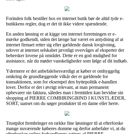
Forinden folk bestiller hos en internet butik bør de altid tyde e-
butikkens regler, dog er det tit ikke videre spændende.
En anden løsning er at kigge om internet forretningen er e-
mærke godkendt, siden det længe har været en antydning af at
internet firmaet retter sig efter gældende dansk lovgivning,
udover at internet selskabet jævnligt overvåges af eksperter der
behersker lovene på området. Dette er en god mulighed for
assistance, når du møder vanskeligheder som følge af dit indkøb.
Ydermere er det anbefalelsesværdigt at køber er omhyggelig
omkring de grundlæggende vilkår der er gældende for
transaktionen, som for eksempel den byttepolitik e-handlen
lover. Derfor er det i øvrigt relevant, at man permanent
opbevarer sin faktura, således man i fremtiden kan bevidne sin
shopping af PIERRE COMBIRINGBIND I KUNSTLÆDER,
SORT, uanset om du søger produkter til en dame eller herre.
Trustpilot frembringer en række fine løsninger til at efterforske
mange nuværende køberes domme og derfor anbefaler vi, at du
efterforsker online forhandlerens ratings af PIERRE