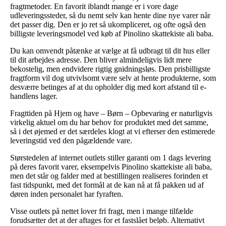
fragtmetoder. En favorit iblandt mange er i vore dage
udleveringssteder, så du nemt selv kan hente dine nye varer når
det passer dig. Den er jo ret så ukompliceret, og ofte også den
billigste leveringsmodel ved køb af Pinolino skattekiste ali baba.
Du kan omvendt påtænke at vælge at få udbragt til dit hus eller
til dit arbejdes adresse. Den bliver almindeligvis lidt mere
bekostelig, men endvidere rigtig gnidningsløs. Den prisbilligste
fragtform vil dog utvivlsomt være selv at hente produkterne, som
desværre betinges af at du opholder dig med kort afstand til e-
handlens lager.
Fragttiden på Hjem og have – Børn – Opbevaring er naturligvis
virkelig aktuel om du har behov for produktet med det samme,
så i det øjemed er det særdeles klogt at vi efterser den estimerede
leveringstid ved den pågældende vare.
Størstedelen af internet outlets stiller garanti om 1 dags levering
på deres favorit varer, eksempelvis Pinolino skattekiste ali baba,
men det står og falder med at bestillingen realiseres forinden et
fast tidspunkt, med det formål at de kan nå at få pakken ud af
døren inden personalet har fyraften.
Visse outlets på nettet lover fri fragt, men i mange tilfælde
forudsætter det at der aftages for et fastslået beløb. Alternativt