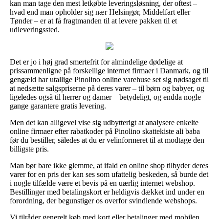
kan man tage den mest letkøbte leveringsløsning, der oftest –
hvad end man opholder sig nær Helsingør, Middelfart eller
Tønder – er at få fragtmanden til at levere pakken til et
udleveringssted.
Det er jo i høj grad smertefrit for almindelige dødelige at
prissammenligne på forskellige internet firmaer i Danmark, og til
gengæld har utallige Pinolino online varehuse set sig nødsaget til
at nedsætte salgspriserne på deres varer – til børn og babyer, og
ligeledes også til herrer og damer – betydeligt, og endda nogle
gange garantere gratis levering.
Men det kan alligevel vise sig udbytterigt at analysere enkelte
online firmaer efter rabatkoder på Pinolino skattekiste ali baba
før du bestiller, således at du er velinformeret til at modtage den
billigste pris.
Man bør bare ikke glemme, at ifald en online shop tilbyder deres
varer for en pris der kan ses som ufattelig beskeden, så burde det
i nogle tilfælde være et bevis på en uærlig internet webshop.
Bestillinger med betalingskort er heldigvis dækket ind under en
forordning, der begunstiger os overfor svindlende webshops.
Vi tilråder generelt køb med kort eller betalinger med mobilen.