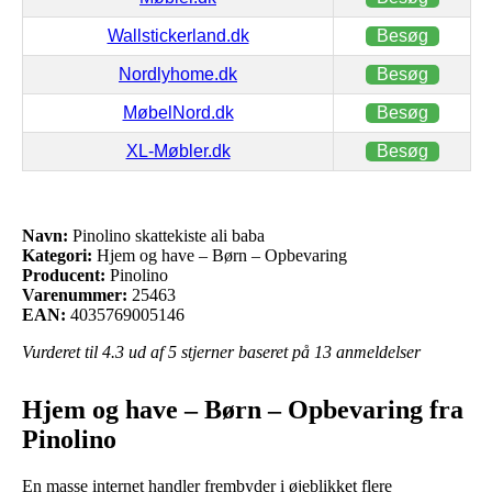
Wallstickerland.dk
Besøg
Nordlyhome.dk
Besøg
MøbelNord.dk
Besøg
XL-Møbler.dk
Besøg
Navn:
Pinolino skattekiste ali baba
Kategori:
Hjem og have – Børn – Opbevaring
Producent:
Pinolino
Varenummer:
25463
EAN:
4035769005146
Vurderet til
4.3
ud af 5 stjerner baseret på
13
anmeldelser
Hjem og have – Børn – Opbevaring fra
Pinolino
En masse internet handler frembyder i øjeblikket flere