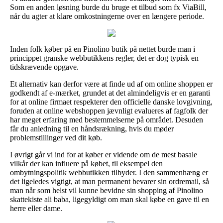
Som en anden løsning burde du bruge et tilbud som fx ViaBill,
når du agter at klare omkostningerne over en længere periode.
Inden folk køber på en Pinolino butik på nettet burde man i
princippet granske webbutikkens regler, det er dog typisk en
tidskrævende opgave.
Et alternativ kan derfor være at finde ud af om online shoppen er
godkendt af e-mærket, grundet at det almindeligvis er en garanti
for at online firmaet respekterer den officielle danske lovgivning,
foruden at online webshoppen jævnligt evalueres af fagfolk der
har meget erfaring med bestemmelserne på området. Desuden
får du anledning til en håndsrækning, hvis du møder
problemstillinger ved dit køb.
I øvrigt går vi ind for at køber er vidende om de mest basale
vilkår der kan influere på købet, til eksempel den
ombytningspolitik webbutikken tilbyder. I den sammenhæng er
det ligeledes vigtigt, at man permanent bevarer sin ordremail, så
man når som helst vil kunne bevidne sin shopping af Pinolino
skattekiste ali baba, ligegyldigt om man skal købe en gave til en
herre eller dame.