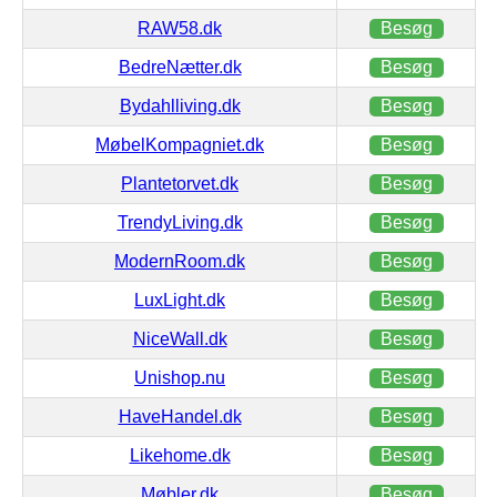
RAW58.dk
Besøg
BedreNætter.dk
Besøg
Bydahlliving.dk
Besøg
MøbelKompagniet.dk
Besøg
Plantetorvet.dk
Besøg
TrendyLiving.dk
Besøg
ModernRoom.dk
Besøg
LuxLight.dk
Besøg
NiceWall.dk
Besøg
Unishop.nu
Besøg
HaveHandel.dk
Besøg
Likehome.dk
Besøg
Møbler.dk
Besøg