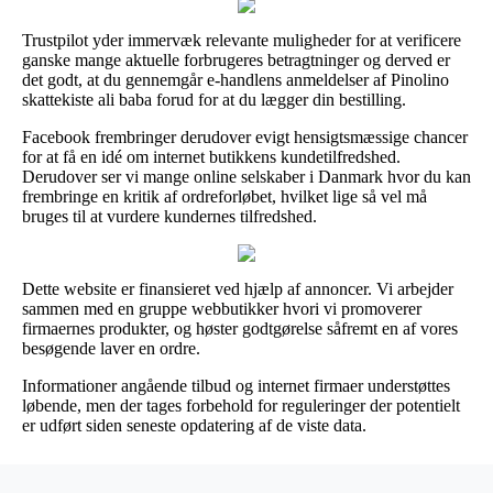
Trustpilot yder immervæk relevante muligheder for at verificere
ganske mange aktuelle forbrugeres betragtninger og derved er
det godt, at du gennemgår e-handlens anmeldelser af Pinolino
skattekiste ali baba forud for at du lægger din bestilling.
Facebook frembringer derudover evigt hensigtsmæssige chancer
for at få en idé om internet butikkens kundetilfredshed.
Derudover ser vi mange online selskaber i Danmark hvor du kan
frembringe en kritik af ordreforløbet, hvilket lige så vel må
bruges til at vurdere kundernes tilfredshed.
Dette website er finansieret ved hjælp af annoncer. Vi arbejder
sammen med en gruppe webbutikker hvori vi promoverer
firmaernes produkter, og høster godtgørelse såfremt en af vores
besøgende laver en ordre.
Informationer angående tilbud og internet firmaer understøttes
løbende, men der tages forbehold for reguleringer der potentielt
er udført siden seneste opdatering af de viste data.