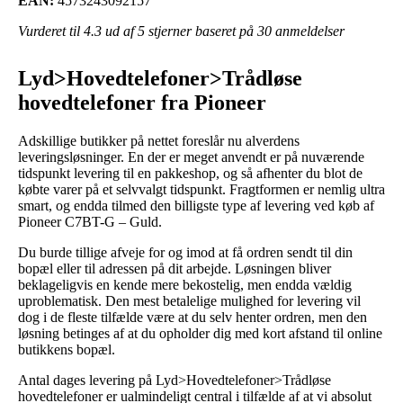
EAN:
4573243092157
Vurderet til
4.3
ud af 5 stjerner baseret på
30
anmeldelser
Lyd>Hovedtelefoner>Trådløse
hovedtelefoner fra Pioneer
Adskillige butikker på nettet foreslår nu alverdens
leveringsløsninger. En der er meget anvendt er på nuværende
tidspunkt levering til en pakkeshop, og så afhenter du blot de
købte varer på et selvvalgt tidspunkt. Fragtformen er nemlig ultra
smart, og endda tilmed den billigste type af levering ved køb af
Pioneer C7BT-G – Guld.
Du burde tillige afveje for og imod at få ordren sendt til din
bopæl eller til adressen på dit arbejde. Løsningen bliver
beklageligvis en kende mere bekostelig, men endda vældig
uproblematisk. Den mest betalelige mulighed for levering vil
dog i de fleste tilfælde være at du selv henter ordren, men den
løsning betinges af at du opholder dig med kort afstand til online
butikkens bopæl.
Antal dages levering på Lyd>Hovedtelefoner>Trådløse
hovedtelefoner er ualmindeligt central i tilfælde af at vi absolut