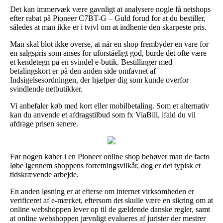
Det kan immervæk være gavnligt at analysere nogle få netshops
efter rabat på Pioneer C7BT-G – Guld forud for at du bestiller,
således at man ikke er i tvivl om at indhente den skarpeste pris.
Man skal blot ikke overse, at når en shop frembyder en vare for
en salgspris som anses for uforståeligt god, burde det ofte være
et kendetegn på en svindel e-butik. Bestillinger med
betalingskort er på den anden side omfavnet af
Indsigelsesordningen, der hjælper dig som kunde overfor
svindlende netbutikker.
Vi anbefaler køb med kort eller mobilbetaling. Som et alternativ
kan du anvende et afdragstilbud som fx ViaBill, ifald du vil
afdrage prisen senere.
Før nogen køber i en Pioneer online shop behøver man de facto
løbe igennem shoppens forretningsvilkår, dog er det typisk et
tidskrævende arbejde.
En anden løsning er at efterse om internet virksomheden er
verificeret af e-mærket, eftersom det skulle være en sikring om at
online webshoppen lever op til de gældende danske regler, samt
at online webshoppen jævnligt evalueres af jurister der mestrer