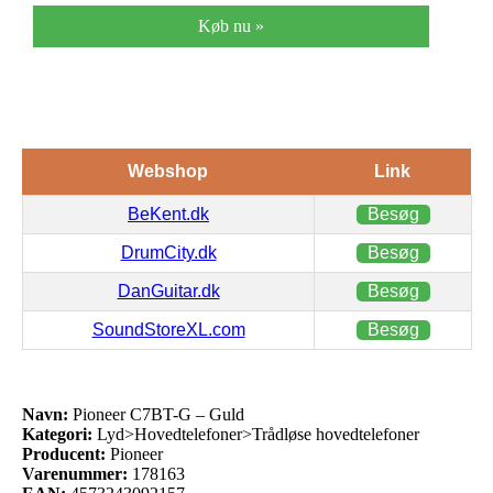
Køb nu »
Webshop
Link
BeKent.dk
Besøg
DrumCity.dk
Besøg
DanGuitar.dk
Besøg
SoundStoreXL.com
Besøg
Navn:
Pioneer C7BT-G – Guld
Kategori:
Lyd>Hovedtelefoner>Trådløse hovedtelefoner
Producent:
Pioneer
Varenummer:
178163