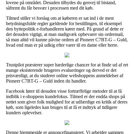
lovene på området. Desuden tilbydes du genvej til bistand,
såfremt du får besvær i processen med dit køb.
Tilmed stiller vi forslag om at køberen er sat ind i de mest
betydningsfulde regler gældende for bestillingen, til eksempel
den byttepolitik e-forhandleren kører med. På grund af dette er
det desuden vigtigt, at man stadigvæk opbevarer sin ordremail,
så man altid vil kunne påvise ordren af Pioneer C7BT-G – Guld,
hvad end man er på udkig efter varer til en dame eller herre.
Trustpilot præsterer super hæderlige chancer for at finde ud af ret
mange eksisterende brugeres evalueringer og derved er det
prisværdigt, at du studerer online webshoppens anmeldelser af
Pioneer C7BT-G – Guld inden du handler.
Facebook fører til desuden visse fortræffelige metoder til at få
indblik i e-shoppens kundefokus. Tilmed er der endda shops på
nettet som giver folk mulighed for at udfærdige en kritik af deres
køb, som ligeledes kan bruges til at få et indtryk af tidligere
kunders oplevelser.
Denne hjemmeside er annoncefinansieret. Vi arbejder sammen