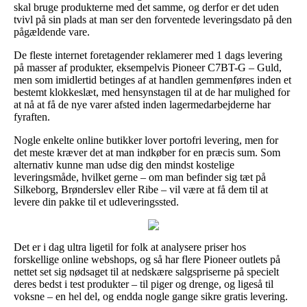
skal bruge produkterne med det samme, og derfor er det uden
tvivl på sin plads at man ser den forventede leveringsdato på den
pågældende vare.
De fleste internet foretagender reklamerer med 1 dags levering
på masser af produkter, eksempelvis Pioneer C7BT-G – Guld,
men som imidlertid betinges af at handlen gemmenføres inden et
bestemt klokkeslæt, med hensynstagen til at de har mulighed for
at nå at få de nye varer afsted inden lagermedarbejderne har
fyraften.
Nogle enkelte online butikker lover portofri levering, men for
det meste kræver det at man indkøber for en præcis sum. Som
alternativ kunne man udse dig den mindst kostelige
leveringsmåde, hvilket gerne – om man befinder sig tæt på
Silkeborg, Brønderslev eller Ribe – vil være at få dem til at
levere din pakke til et udleveringssted.
Det er i dag ultra ligetil for folk at analysere priser hos
forskellige online webshops, og så har flere Pioneer outlets på
nettet set sig nødsaget til at nedskære salgspriserne på specielt
deres bedst i test produkter – til piger og drenge, og ligeså til
voksne – en hel del, og endda nogle gange sikre gratis levering.