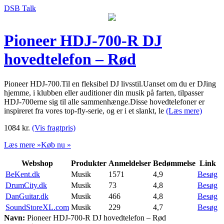
DSB Talk
Pioneer HDJ-700-R DJ
hovedtelefon – Rød
Pioneer HDJ-700.Til en fleksibel DJ livsstil.Uanset om du er DJing
hjemme, i klubben eller auditioner din musik på farten, tilpasser
HDJ-700erne sig til alle sammenhænge.Disse hovedtelefoner er
inspireret fra vores top-fly-serie, og er i et slankt, le
(Læs mere)
1084
kr.
(Vis fragtpris)
Læs mere »
Køb nu »
Webshop
Produkter
Anmeldelser
Bedømmelse
Link
BeKent.dk
Musik
1571
4,9
Besøg
DrumCity.dk
Musik
73
4,8
Besøg
DanGuitar.dk
Musik
466
4,8
Besøg
SoundStoreXL.com
Musik
229
4,7
Besøg
Navn:
Pioneer HDJ-700-R DJ hovedtelefon – Rød