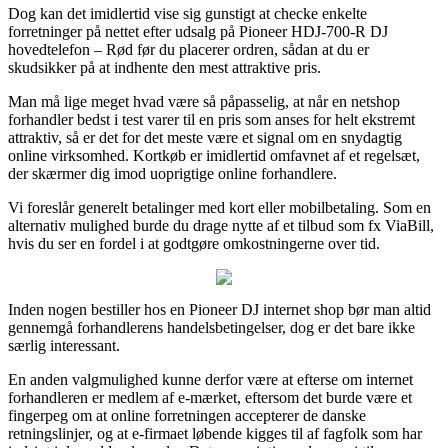
Dog kan det imidlertid vise sig gunstigt at checke enkelte
forretninger på nettet efter udsalg på Pioneer HDJ-700-R DJ
hovedtelefon – Rød før du placerer ordren, sådan at du er
skudsikker på at indhente den mest attraktive pris.
Man må lige meget hvad være så påpasselig, at når en netshop
forhandler bedst i test varer til en pris som anses for helt ekstremt
attraktiv, så er det for det meste være et signal om en snydagtig
online virksomhed. Kortkøb er imidlertid omfavnet af et regelsæt,
der skærmer dig imod uoprigtige online forhandlere.
Vi foreslår generelt betalinger med kort eller mobilbetaling. Som en
alternativ mulighed burde du drage nytte af et tilbud som fx ViaBill,
hvis du ser en fordel i at godtgøre omkostningerne over tid.
Inden nogen bestiller hos en Pioneer DJ internet shop bør man altid
gennemgå forhandlerens handelsbetingelser, dog er det bare ikke
særlig interessant.
En anden valgmulighed kunne derfor være at efterse om internet
forhandleren er medlem af e-mærket, eftersom det burde være et
fingerpeg om at online forretningen accepterer de danske
retningslinjer, og at e-firmaet løbende kigges til af fagfolk som har