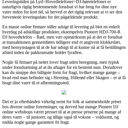
Leveringstiden på Lyd>Hovedtelefoner>DJ-høretelefoner er
naturligvis rigtig bestemmende forudsat vi har brug for dine nye
varer inden for kort tid, så herved er det rigtig relevant at vi ser den
forventede leveringsdato for det pågældende produkt.
En masse online firmaer stiller udsigt til levering på blot en enkelt
hverdag på adskillige produkter, eksempelvis Pioneer HDJ-700-R
DJ hovedtelefon – Rød, men vær opmærksom på at det er forudsat
at transaktionen gennemføres tidligere end et angivent klokkeslæt,
med hensynstagen til at de har udsigt til at kunne nå at få bestillingen
afsted inden de pakkeansatte holder fyraften.
Nogle få firmaer på nettet lover fragt uden beregning, men typisk
under forudsætning af at du aftager for en bestemt sum. Derudover
kan du snuppe den billigste form for fragt, hvilket mange gange –
hvad end man befinder sig i Herning, Hillerød eller Skagen – er at få
bragt dine varer til et afhentningssted.
Det er jo efterhånden virkelig nemt for folk at sammenholde priser
hos diverse online forretninger, og derved har mange Pioneer DJ
online webshops været presset til at at presse priserne på mange af
deres varer – til juniorer, og tillige også til voksne – voldsomt, og
endda nogle gange garantere fri fragt.