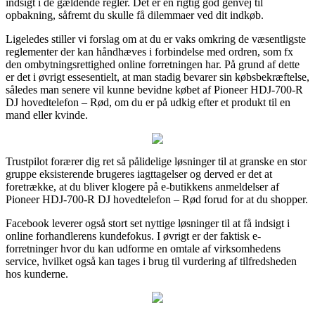
indsigt i de gældende regler. Det er en rigtig god genvej til
opbakning, såfremt du skulle få dilemmaer ved dit indkøb.
Ligeledes stiller vi forslag om at du er vaks omkring de væsentligste
reglementer der kan håndhæves i forbindelse med ordren, som fx
den ombytningsrettighed online forretningen har. På grund af dette
er det i øvrigt essesentielt, at man stadig bevarer sin købsbekræftelse,
således man senere vil kunne bevidne købet af Pioneer HDJ-700-R
DJ hovedtelefon – Rød, om du er på udkig efter et produkt til en
mand eller kvinde.
Trustpilot forærer dig ret så pålidelige løsninger til at granske en stor
gruppe eksisterende brugeres iagttagelser og derved er det at
foretrække, at du bliver klogere på e-butikkens anmeldelser af
Pioneer HDJ-700-R DJ hovedtelefon – Rød forud for at du shopper.
Facebook leverer også stort set nyttige løsninger til at få indsigt i
online forhandlerens kundefokus. I øvrigt er der faktisk e-
forretninger hvor du kan udforme en omtale af virksomhedens
service, hvilket også kan tages i brug til vurdering af tilfredsheden
hos kunderne.