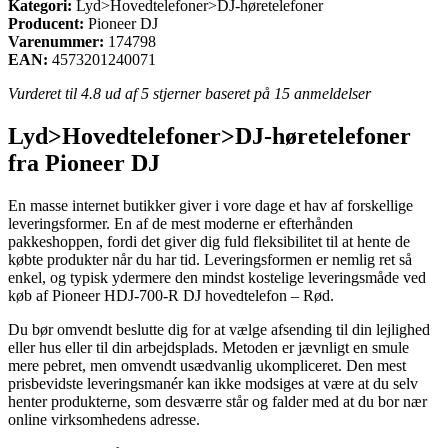
Kategori:
Lyd>Hovedtelefoner>DJ-høretelefoner
Producent:
Pioneer DJ
Varenummer:
174798
EAN:
4573201240071
Vurderet til
4.8
ud af 5 stjerner baseret på
15
anmeldelser
Lyd>Hovedtelefoner>DJ-høretelefoner
fra Pioneer DJ
En masse internet butikker giver i vore dage et hav af forskellige
leveringsformer. En af de mest moderne er efterhånden
pakkeshoppen, fordi det giver dig fuld fleksibilitet til at hente de
købte produkter når du har tid. Leveringsformen er nemlig ret så
enkel, og typisk ydermere den mindst kostelige leveringsmåde ved
køb af Pioneer HDJ-700-R DJ hovedtelefon – Rød.
Du bør omvendt beslutte dig for at vælge afsending til din lejlighed
eller hus eller til din arbejdsplads. Metoden er jævnligt en smule
mere pebret, men omvendt usædvanlig ukompliceret. Den mest
prisbevidste leveringsmanér kan ikke modsiges at være at du selv
henter produkterne, som desværre står og falder med at du bor nær
online virksomhedens adresse.