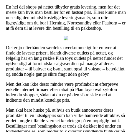
En hel del shops på nettet tilbyder gratis levering, men for det
meste kun hvis man bestiller for en fastsat pris. Ellers kunne man
udse dig den mindst kostelige leveringsmanér, som ofte –
ligegyldigt om du bor i Herning, Nørresundby eller Faaborg – er
at få dem til at levere din bestilling til en pakkeshop.
Det er jo efterhånden særdeles overkommeligt for enhver at
finde de laveste priser i blandt diverse outlets på nettet, og
følgelig har en lang række Plan toys outlets på nettet fundet det
nødvendigt at formindske salgsværdien på mange af deres
produkter – til babyer og børn, samt også til voksne – betydeligt,
og endda nogle gange sikre fragt uden gebyr.
Men det kan ikke desto mindre være profitabelt at efterprøve
enkelte internet firmaer efter rabat på Plan toys oval xylofon
inden du shopper, sådan at du er på den sikre side med at
indhente den mindst kostelige pris.
Man skal bare huske på, at hvis en butik annoncerer deres
produkter til en udsalgspris som kan virke hamrende attraktiv, så
er det i nogle tilfælde være et kendetegn på en uoprigtig butik.
Bestillinger med betalingskort er trods alt dækket ind under en
lovbestemmelse, som redder folk overfor svindlende butikker på