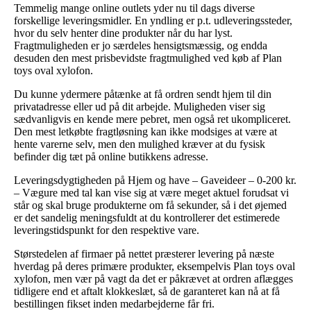
Temmelig mange online outlets yder nu til dags diverse
forskellige leveringsmidler. En yndling er p.t. udleveringssteder,
hvor du selv henter dine produkter når du har lyst.
Fragtmuligheden er jo særdeles hensigtsmæssig, og endda
desuden den mest prisbevidste fragtmulighed ved køb af Plan
toys oval xylofon.
Du kunne ydermere påtænke at få ordren sendt hjem til din
privatadresse eller ud på dit arbejde. Muligheden viser sig
sædvanligvis en kende mere pebret, men også ret ukompliceret.
Den mest letkøbte fragtløsning kan ikke modsiges at være at
hente varerne selv, men den mulighed kræver at du fysisk
befinder dig tæt på online butikkens adresse.
Leveringsdygtigheden på Hjem og have – Gaveideer – 0-200 kr.
– Vægure med tal kan vise sig at være meget aktuel forudsat vi
står og skal bruge produkterne om få sekunder, så i det øjemed
er det sandelig meningsfuldt at du kontrollerer det estimerede
leveringstidspunkt for den respektive vare.
Størstedelen af firmaer på nettet præsterer levering på næste
hverdag på deres primære produkter, eksempelvis Plan toys oval
xylofon, men vær på vagt da det er påkrævet at ordren aflægges
tidligere end et aftalt klokkeslæt, så de garanteret kan nå at få
bestillingen fikset inden medarbejderne får fri.