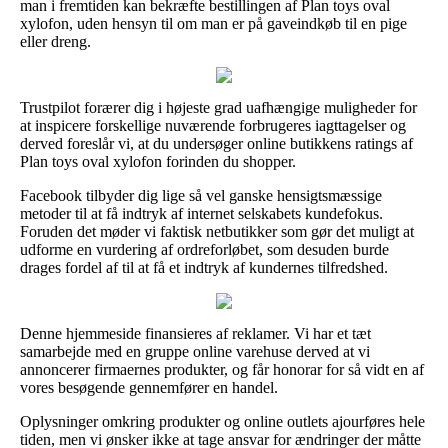
man i fremtiden kan bekræfte bestillingen af Plan toys oval
xylofon, uden hensyn til om man er på gaveindkøb til en pige
eller dreng.
Trustpilot forærer dig i højeste grad uafhængige muligheder for
at inspicere forskellige nuværende forbrugeres iagttagelser og
derved foreslår vi, at du undersøger online butikkens ratings af
Plan toys oval xylofon forinden du shopper.
Facebook tilbyder dig lige så vel ganske hensigtsmæssige
metoder til at få indtryk af internet selskabets kundefokus.
Foruden det møder vi faktisk netbutikker som gør det muligt at
udforme en vurdering af ordreforløbet, som desuden burde
drages fordel af til at få et indtryk af kundernes tilfredshed.
Denne hjemmeside finansieres af reklamer. Vi har et tæt
samarbejde med en gruppe online varehuse derved at vi
annoncerer firmaernes produkter, og får honorar for så vidt en af
vores besøgende gennemfører en handel.
Oplysninger omkring produkter og online outlets ajourføres hele
tiden, men vi ønsker ikke at tage ansvar for ændringer der måtte