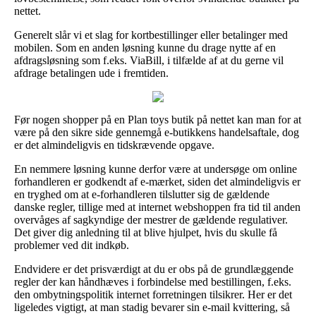
nettet.
Generelt slår vi et slag for kortbestillinger eller betalinger med
mobilen. Som en anden løsning kunne du drage nytte af en
afdragsløsning som f.eks. ViaBill, i tilfælde af at du gerne vil
afdrage betalingen ude i fremtiden.
Før nogen shopper på en Plan toys butik på nettet kan man for at
være på den sikre side gennemgå e-butikkens handelsaftale, dog
er det almindeligvis en tidskrævende opgave.
En nemmere løsning kunne derfor være at undersøge om online
forhandleren er godkendt af e-mærket, siden det almindeligvis er
en tryghed om at e-forhandleren tilslutter sig de gældende
danske regler, tillige med at internet webshoppen fra tid til anden
overvåges af sagkyndige der mestrer de gældende regulativer.
Det giver dig anledning til at blive hjulpet, hvis du skulle få
problemer ved dit indkøb.
Endvidere er det prisværdigt at du er obs på de grundlæggende
regler der kan håndhæves i forbindelse med bestillingen, f.eks.
den ombytningspolitik internet forretningen tilsikrer. Her er det
ligeledes vigtigt, at man stadig bevarer sin e-mail kvittering, så