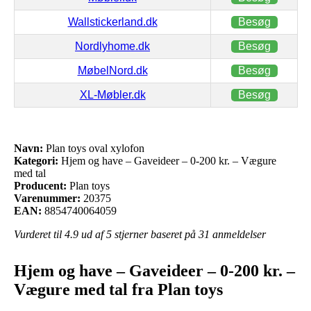
Wallstickerland.dk
Besøg
Nordlyhome.dk
Besøg
MøbelNord.dk
Besøg
XL-Møbler.dk
Besøg
Navn:
Plan toys oval xylofon
Kategori:
Hjem og have – Gaveideer – 0-200 kr. – Vægure
med tal
Producent:
Plan toys
Varenummer:
20375
EAN:
8854740064059
Vurderet til
4.9
ud af 5 stjerner baseret på
31
anmeldelser
Hjem og have – Gaveideer – 0-200 kr. –
Vægure med tal fra Plan toys