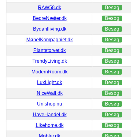
RAW58.dk
Besøg
BedreNætter.dk
Besøg
Bydahlliving.dk
Besøg
MøbelKompagniet.dk
Besøg
Plantetorvet.dk
Besøg
TrendyLiving.dk
Besøg
ModernRoom.dk
Besøg
LuxLight.dk
Besøg
NiceWall.dk
Besøg
Unishop.nu
Besøg
HaveHandel.dk
Besøg
Likehome.dk
Besøg
Møbler.dk
Besøg