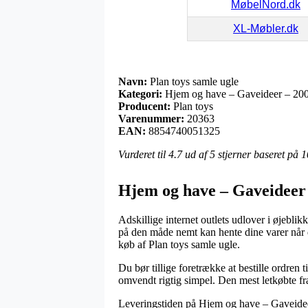
MøbelNord.dk
XL-Møbler.dk
Navn:
Plan toys samle ugle
Kategori:
Hjem og have – Gaveideer – 200
Producent:
Plan toys
Varenummer:
20363
EAN:
8854740051325
Vurderet til
4.7
ud af 5 stjerner baseret på
1
Hjem og have – Gaveideer 
Adskillige internet outlets udlover i øjebl
på den måde nemt kan hente dine varer når d
køb af Plan toys samle ugle.
Du bør tillige foretrække at bestille ordren 
omvendt rigtig simpel. Den mest letkøbte fra
Leveringstiden på Hjem og have – Gaveidee