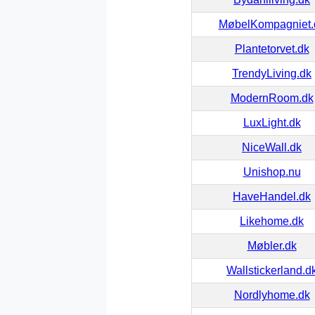
MøbelKompagniet.
Plantetorvet.dk
TrendyLiving.dk
ModernRoom.dk
LuxLight.dk
NiceWall.dk
Unishop.nu
HaveHandel.dk
Likehome.dk
Møbler.dk
Wallstickerland.d
Nordlyhome.dk