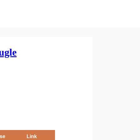
ugle
se
Link