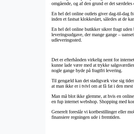
omgående, og af den grund er det særdeles 
En hel del online outlets giver dag-til-dag f
inden et fastsat klokkeslæt, således at de kan
En hel del online butikker sikrer fragt uden 
leveringsudgave, der mange gange – uanset o
udleveringssted.
Det er efterhånden virkelig nemt for internet
kunne lade være med at trykke salgsværdien 
nogle gange byde på fragtfri levering.
Til gengæld kan det stadigvæk vise sig tide
at man ikke er i tvivl om at få fat i den mest 
Man må blot ikke glemme, at hvis en online 
en fup internet webshop. Shopping med kort e
Generelt foreslår vi kortbestillinger eller 
finansiere regningen ude i fremtiden.