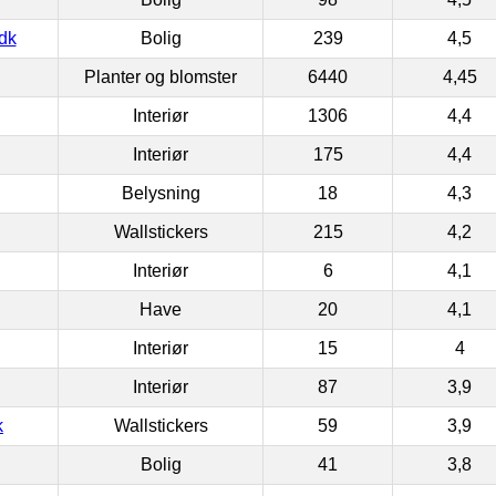
dk
Bolig
239
4,5
Planter og blomster
6440
4,45
Interiør
1306
4,4
Interiør
175
4,4
Belysning
18
4,3
Wallstickers
215
4,2
Interiør
6
4,1
Have
20
4,1
Interiør
15
4
Interiør
87
3,9
k
Wallstickers
59
3,9
Bolig
41
3,8