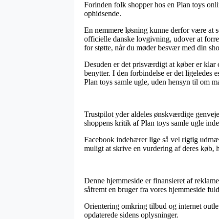
Forinden folk shopper hos en Plan toys onlin
ophidsende.
En nemmere løsning kunne derfor være at se 
officielle danske lovgivning, udover at for
for støtte, når du møder besvær med din sh
Desuden er det prisværdigt at køber er klar 
benytter. I den forbindelse er det ligeledes e
Plan toys samle ugle, uden hensyn til om man
Trustpilot yder aldeles ønskværdige genveje 
shoppens kritik af Plan toys samle ugle ind
Facebook indebærer lige så vel rigtig udmær
muligt at skrive en vurdering af deres køb, 
Denne hjemmeside er finansieret af reklamei
såfremt en bruger fra vores hjemmeside fuld
Orientering omkring tilbud og internet outlet
opdaterede sidens oplysninger.