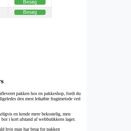
Besøg
Besøg
ys
 afleveret pakken hos en pakkeshop, fordi du
ligeledes den mest letkøbte fragtmetode ved
lageligvis en kende mere bekostelig, men
u bor i kort afstand af webbutikkens lager.
uld hvis man har brug for pakken