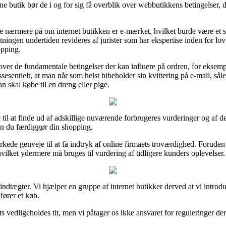
e butik bør de i og for sig få overblik over webbutikkens betingelser, d
nærmere på om internet butikken er e-mærket, hvilket burde være et si
retningen undertiden revideres af jurister som har ekspertise inden for 
opping.
over de fundamentale betingelser der kan influere på ordren, for eksempe
ssesentielt, at man når som helst bibeholder sin kvittering på e-mail, sål
 skal købe til en dreng eller pige.
til at finde ud af adskillige nuværende forbrugeres vurderinger og af den
en du færdiggør din shopping.
kede genveje til at få indtryk af online firmaets troværdighed. Foruden
hvilket ydermere må bruges til vurdering af tidligere kunders oplevelser.
ndtægter. Vi hjælper en gruppe af internet butikker derved at vi introdu
fører et køb.
s vedligeholdes tit, men vi påtager os ikke ansvaret for reguleringer der 