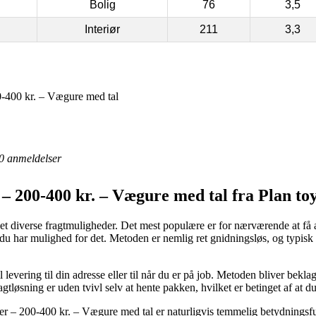
Bolig
76
3,5
Interiør
211
3,3
-400 kr. – Vægure med tal
0
anmeldelser
– 200-400 kr. – Vægure med tal fra Plan to
ikket diverse fragtmuligheder. Det mest populære er for nærværende at få
u har mulighed for det. Metoden er nemlig ret gnidningsløs, og typisk 
til levering til din adresse eller til når du er på job. Metoden bliver bek
gtløsning er uden tvivl selv at hente pakken, hvilket er betinget af at d
r – 200-400 kr. – Vægure med tal er naturligvis temmelig betydningsf