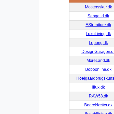
Mostersskur.dk
Sengetid.dk
ESfurniture.dk
LuxoLiving.dk
Lepong.dk
DesignGaragen.d
MoreLand.dk
Boboonline.dk
Hoejgaardbrugskuns
Illux.dk
RAW58.dk
BedreNætter.dk
Bydahlliving.dk