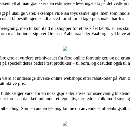
essentielt at man gransker den estimerede leveringsdato på det vedko
ragt på utallige varer, eksempelvis Plan toys samle ugle, men som imidler
 nå at få bestillingen sendt afsted forud for at lagerpersonalet har fri.
beregning, men tit kun ifald du shopper for et fastslået beløb. Ellers sk
m man befinder sig nær Odense, Aabenraa eller Faaborg – vil blive at f
brugere at vurdere prisniveauet fra flere online forretninger, og på grund
på specielt deres bedst i test produkter – til børn, og desuden også til
n værd at undersøge diverse online webshops efter rabatkoder på Plan to
attraktive pris.
butik sælger varer for en udsalgspris der anses for usædvanlig tiltalen
r trods alt dækket ind under et regulativ, der redder folk imod snydagti
mobilbetaling. Som en anden løsning kunne du anvende et afbetalingstilbu