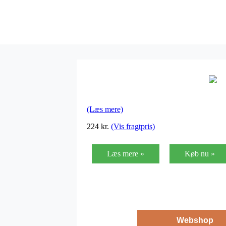
(Læs mere)
224
kr.
(Vis fragtpris)
Læs mere »
Køb nu »
Webshop