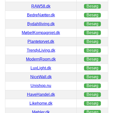
RAW58.dk
Besøg
BedreNætter.dk
Besøg
Bydahlliving.dk
Besøg
MøbelKompagniet.dk
Besøg
Plantetorvet.dk
Besøg
TrendyLiving.dk
Besøg
ModernRoom.dk
Besøg
LuxLight.dk
Besøg
NiceWall.dk
Besøg
Unishop.nu
Besøg
HaveHandel.dk
Besøg
Likehome.dk
Besøg
Møbler.dk
Besøg