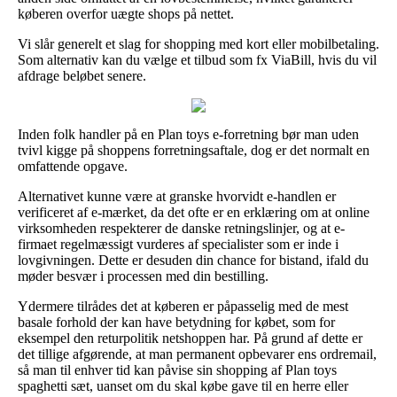
køberen overfor uægte shops på nettet.
Vi slår generelt et slag for shopping med kort eller mobilbetaling.
Som alternativ kan du vælge et tilbud som fx ViaBill, hvis du vil
afdrage beløbet senere.
Inden folk handler på en Plan toys e-forretning bør man uden
tvivl kigge på shoppens forretningsaftale, dog er det normalt en
omfattende opgave.
Alternativet kunne være at granske hvorvidt e-handlen er
verificeret af e-mærket, da det ofte er en erklæring om at online
virksomheden respekterer de danske retningslinjer, og at e-
firmaet regelmæssigt vurderes af specialister som er inde i
lovgivningen. Dette er desuden din chance for bistand, ifald du
møder besvær i processen med din bestilling.
Ydermere tilrådes det at køberen er påpasselig med de mest
basale forhold der kan have betydning for købet, som for
eksempel den returpolitik netshoppen har. På grund af dette er
det tillige afgørende, at man permanent opbevarer ens ordremail,
så man til enhver tid kan påvise sin shopping af Plan toys
spaghetti sæt, uanset om du skal købe gave til en herre eller