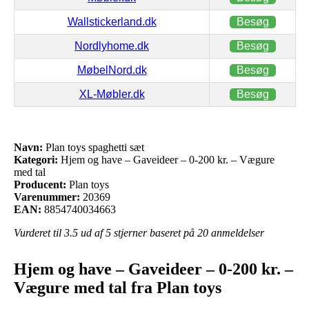
Wallstickerland.dk
Besøg
Nordlyhome.dk
Besøg
MøbelNord.dk
Besøg
XL-Møbler.dk
Besøg
Navn:
Plan toys spaghetti sæt
Kategori:
Hjem og have – Gaveideer – 0-200 kr. – Vægure
med tal
Producent:
Plan toys
Varenummer:
20369
EAN:
8854740034663
Vurderet til
3.5
ud af 5 stjerner baseret på
20
anmeldelser
Hjem og have – Gaveideer – 0-200 kr. –
Vægure med tal fra Plan toys