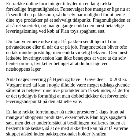
En række online forretninger tilbyder nu en lang række
forskellige fragtmuligheder. Førstevalget hos mange er lige nu at
få sendt til en pakkeshop, så du selv har mulighed for at hente
dine nye produkter på et selvvalgt tidspunkt. Fragtmuligheden er
altså ret smertefri, og mange gange endda den mest betalelige
leveringsløsning ved køb af Plan toys spaghetti sæt.
Du kan ydermere udse dig at få pakken sendt hjem til din
privatadresse eller til når du er på job. Fragtmetoden bliver ofte
en tak mindre prisbillig, men endda virkelig bekvem. Den mest
letkøbte leveringsversion kan ikke benægtes at være at du selv
henter ordren, hvilket er betinget af at du bor lige ved
netshoppens lager.
Antal dages levering på Hjem og have – Gaveideer – 0-200 kr. –
Vægure med tal kan i nogle tilfælde være meget udslagsgivende
såfremt vi behøver dine nye produkter om få sekunder, så derfor
er det tydeligvis fornuftigt at man dobbelttjekker det forventede
leveringstidspunkt på den aktuelle vare.
En lang række forretninger på nettet præsterer 1 dags fragt på
mange af shoppens produkter, eksempelvis Plan toys spaghetti
sæt, men det er underforstået at bestillingen realiseres inden et
bestemt klokkeslæt, så at de med sikkerhed kan nå at få varerne
skippet afsted inden pakkepersonalet holder fyraften.