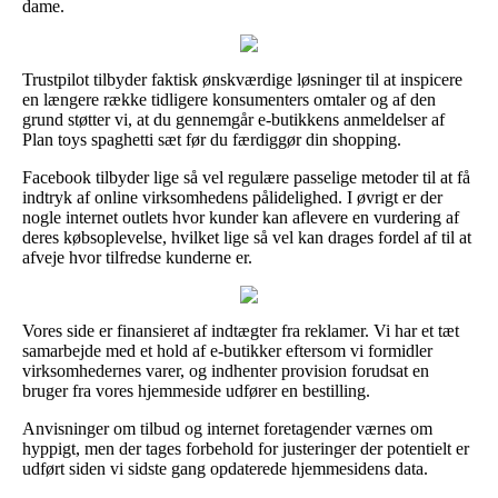
dame.
Trustpilot tilbyder faktisk ønskværdige løsninger til at inspicere
en længere række tidligere konsumenters omtaler og af den
grund støtter vi, at du gennemgår e-butikkens anmeldelser af
Plan toys spaghetti sæt før du færdiggør din shopping.
Facebook tilbyder lige så vel regulære passelige metoder til at få
indtryk af online virksomhedens pålidelighed. I øvrigt er der
nogle internet outlets hvor kunder kan aflevere en vurdering af
deres købsoplevelse, hvilket lige så vel kan drages fordel af til at
afveje hvor tilfredse kunderne er.
Vores side er finansieret af indtægter fra reklamer. Vi har et tæt
samarbejde med et hold af e-butikker eftersom vi formidler
virksomhedernes varer, og indhenter provision forudsat en
bruger fra vores hjemmeside udfører en bestilling.
Anvisninger om tilbud og internet foretagender værnes om
hyppigt, men der tages forbehold for justeringer der potentielt er
udført siden vi sidste gang opdaterede hjemmesidens data.