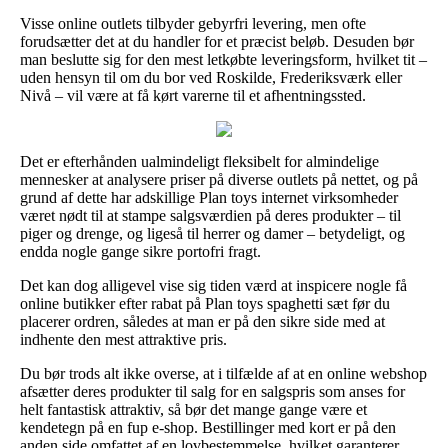
Visse online outlets tilbyder gebyrfri levering, men ofte
forudsætter det at du handler for et præcist beløb. Desuden bør
man beslutte sig for den mest letkøbte leveringsform, hvilket tit –
uden hensyn til om du bor ved Roskilde, Frederiksværk eller
Nivå – vil være at få kørt varerne til et afhentningssted.
Det er efterhånden ualmindeligt fleksibelt for almindelige
mennesker at analysere priser på diverse outlets på nettet, og på
grund af dette har adskillige Plan toys internet virksomheder
været nødt til at stampe salgsværdien på deres produkter – til
piger og drenge, og ligeså til herrer og damer – betydeligt, og
endda nogle gange sikre portofri fragt.
Det kan dog alligevel vise sig tiden værd at inspicere nogle få
online butikker efter rabat på Plan toys spaghetti sæt før du
placerer ordren, således at man er på den sikre side med at
indhente den mest attraktive pris.
Du bør trods alt ikke overse, at i tilfælde af at en online webshop
afsætter deres produkter til salg for en salgspris som anses for
helt fantastisk attraktiv, så bør det mange gange være et
kendetegn på en fup e-shop. Bestillinger med kort er på den
anden side omfattet af en lovbestemmelse, hvilket garanterer