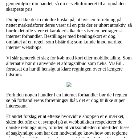
gennemfører din handel, så du er velinformeret til at opnå den
skarpeste pris.
Du bør ikke desto mindre huske på, at hvis en forretning på
nettet markedsfører deres varer til en pris der er uhørt attraktiv, så
burde det ofte være et karakteristika der viser en bedragerisk
internet forhandler. Bestillinger med betalingskort er dog
omfattet af en regel, som bistår dig som kunde imod uærlige
internet webshops.
Vi slår generelt et slag for køb med kort eller mobilbetaling. Som
alternativ bør du anvende et afdragstilbud som f.eks. ViaBill,
forudsat du har til hensigt at klare regningen over et længere
tidsrum.
Forinden nogen handler i en internet forhandler bør de i reglen
se på forhandlerens forretningsvilkår, det er dog tit ikke super
interessant.
Et andet forslag er at efterse hvorvidt e-shoppen er e-mærket,
siden det ofte er et sympol på at webbutikken respekterer de
danske retningslinjer, foruden at virksomheden undertiden tilses
af sagkyndige som har den nødvendige knowhow om reglerne