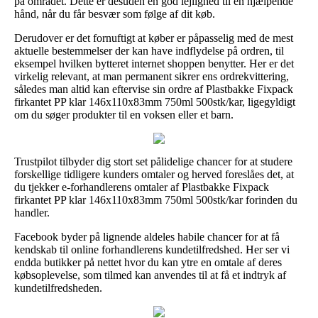
på området. Dette er desuden en god lejlighed til en hjælpende
hånd, når du får besvær som følge af dit køb.
Derudover er det fornuftigt at køber er påpasselig med de mest
aktuelle bestemmelser der kan have indflydelse på ordren, til
eksempel hvilken bytteret internet shoppen benytter. Her er det
virkelig relevant, at man permanent sikrer ens ordrekvittering,
således man altid kan eftervise sin ordre af Plastbakke Fixpack
firkantet PP klar 146x110x83mm 750ml 500stk/kar, ligegyldigt
om du søger produkter til en voksen eller et barn.
Trustpilot tilbyder dig stort set pålidelige chancer for at studere
forskellige tidligere kunders omtaler og herved foreslåes det, at
du tjekker e-forhandlerens omtaler af Plastbakke Fixpack
firkantet PP klar 146x110x83mm 750ml 500stk/kar forinden du
handler.
Facebook byder på lignende aldeles habile chancer for at få
kendskab til online forhandlerens kundetilfredshed. Her ser vi
endda butikker på nettet hvor du kan ytre en omtale af deres
købsoplevelse, som tilmed kan anvendes til at få et indtryk af
kundetilfredsheden.