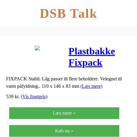
DSB Talk
Plastbakke
Fixpack
firkantet PP
FIXPACK Stabil. Låg passer til flere beholdere. Velegnet til
klar
varm påfyldning.. 110 x 146 x 83 mm
(Læs mere)
146x110x83mm
539
kr.
(Vis fragtpris)
750ml
Læs mere »
500stk/kar
Køb nu »