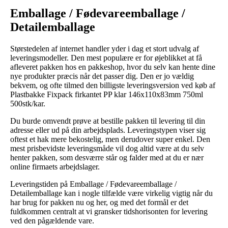
Emballage / Fødevareemballage /
Detailemballage
Størstedelen af internet handler yder i dag et stort udvalg af
leveringsmodeller. Den mest populære er for øjeblikket at få
afleveret pakken hos en pakkeshop, hvor du selv kan hente dine
nye produkter præcis når det passer dig. Den er jo vældig
bekvem, og ofte tilmed den billigste leveringsversion ved køb af
Plastbakke Fixpack firkantet PP klar 146x110x83mm 750ml
500stk/kar.
Du burde omvendt prøve at bestille pakken til levering til din
adresse eller ud på din arbejdsplads. Leveringstypen viser sig
oftest et hak mere bekostelig, men derudover super enkel. Den
mest prisbevidste leveringsmåde vil dog altid være at du selv
henter pakken, som desværre står og falder med at du er nær
online firmaets arbejdslager.
Leveringstiden på Emballage / Fødevareemballage /
Detailemballage kan i nogle tilfælde være virkelig vigtig når du
har brug for pakken nu og her, og med det formål er det
fuldkommen centralt at vi gransker tidshorisonten for levering
ved den pågældende vare.