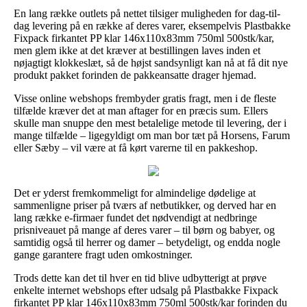
En lang række outlets på nettet tilsiger muligheden for dag-til-
dag levering på en række af deres varer, eksempelvis Plastbakke
Fixpack firkantet PP klar 146x110x83mm 750ml 500stk/kar,
men glem ikke at det kræver at bestillingen laves inden et
nøjagtigt klokkeslæt, så de højst sandsynligt kan nå at få dit nye
produkt pakket forinden de pakkeansatte drager hjemad.
Visse online webshops frembyder gratis fragt, men i de fleste
tilfælde kræver det at man aftager for en præcis sum. Ellers
skulle man snuppe den mest betalelige metode til levering, der i
mange tilfælde – ligegyldigt om man bor tæt på Horsens, Farum
eller Sæby – vil være at få kørt varerne til en pakkeshop.
Det er yderst fremkommeligt for almindelige dødelige at
sammenligne priser på tværs af netbutikker, og derved har en
lang række e-firmaer fundet det nødvendigt at nedbringe
prisniveauet på mange af deres varer – til børn og babyer, og
samtidig også til herrer og damer – betydeligt, og endda nogle
gange garantere fragt uden omkostninger.
Trods dette kan det til hver en tid blive udbytterigt at prøve
enkelte internet webshops efter udsalg på Plastbakke Fixpack
firkantet PP klar 146x110x83mm 750ml 500stk/kar forinden du