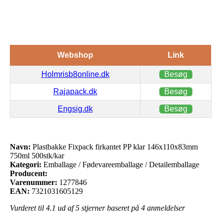
Webshop
Link
Holmrisb8online.dk
Besøg
Rajapack.dk
Besøg
Engsig.dk
Besøg
Navn:
Plastbakke Fixpack firkantet PP klar 146x110x83mm
750ml 500stk/kar
Kategori:
Emballage / Fødevareemballage / Detailemballage
Producent:
Varenummer:
1277846
EAN:
7321031605129
Vurderet til
4.1
ud af 5 stjerner baseret på
4
anmeldelser