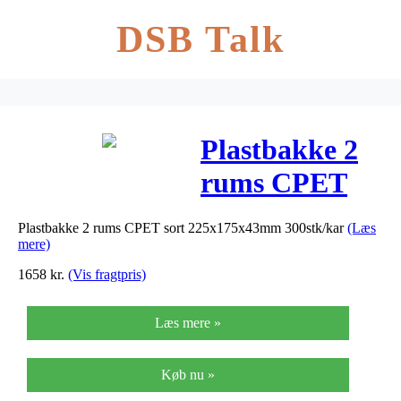
DSB Talk
Plastbakke 2
rums CPET
sort
Plastbakke 2 rums CPET sort 225x175x43mm 300stk/kar
(Læs
225x175x43mm
mere)
300stk/kar
1658
kr.
(Vis fragtpris)
Læs mere »
Køb nu »