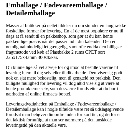
Emballage / Fødevareemballage /
Detailemballage
Masser af butikker på nettet tildeler nu om stunder en lang række
forskellige former for levering. En af de mest populære er nu til
dags at få sendt til en pakkeshop, som gør at du kan hente
pakken lige præcis når det passer ind i din kalender. Den er
nemlig ualmindeligt let gængelig, samt ofte endda den billigste
fragtmetode ved køb af Plastbakke 2 rums CPET sort
225x175x43mm 300stk/kar.
Du kunne lige så vel afveje for og imod at bestille varerne til
levering hjem til dig selv eller til dit arbejde. Den viser sig godt
nok en sjat mere bekostelig, men til gengæld ret praktisk. Den
billigste mulighed for levering vil dog altid vise sig at være at
hente produkterne selv, som desværre forudsætter at du bor i
nærheden af online firmaets bopæl.
Leveringsdygtigheden på Emballage / Fødevareemballage /
Detailemballage kan i nogle tilfælde være ret så udslagsgivende
forudsat man behøver din ordre inden for kort tid, og derfor er
det faktisk fornuftigt at man ser nærmere på den anslåede
leveringstid på den aktuelle vare.