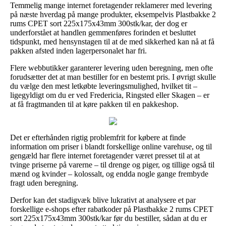
Temmelig mange internet foretagender reklamerer med levering
på næste hverdag på mange produkter, eksempelvis Plastbakke 2
rums CPET sort 225x175x43mm 300stk/kar, der dog er
underforstået at handlen gemmenføres forinden et besluttet
tidspunkt, med hensynstagen til at de med sikkerhed kan nå at få
pakken afsted inden lagerpersonalet har fri.
Flere webbutikker garanterer levering uden beregning, men ofte
forudsætter det at man bestiller for en bestemt pris. I øvrigt skulle
du vælge den mest letkøbte leveringsmulighed, hvilket tit –
ligegyldigt om du er ved Fredericia, Ringsted eller Skagen – er
at få fragtmanden til at køre pakken til en pakkeshop.
Det er efterhånden rigtig problemfrit for købere at finde
information om priser i blandt forskellige online varehuse, og til
gengæld har flere internet foretagender været presset til at at
tvinge priserne på varerne – til drenge og piger, og tillige også til
mænd og kvinder – kolossalt, og endda nogle gange frembyde
fragt uden beregning.
Derfor kan det stadigvæk blive lukrativt at analysere et par
forskellige e-shops efter rabatkoder på Plastbakke 2 rums CPET
sort 225x175x43mm 300stk/kar før du bestiller, sådan at du er