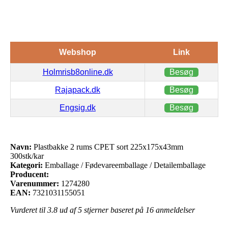
Webshop
Link
Holmrisb8online.dk
Besøg
Rajapack.dk
Besøg
Engsig.dk
Besøg
Navn:
Plastbakke 2 rums CPET sort 225x175x43mm
300stk/kar
Kategori:
Emballage / Fødevareemballage / Detailemballage
Producent:
Varenummer:
1274280
EAN:
7321031155051
Vurderet til
3.8
ud af 5 stjerner baseret på
16
anmeldelser