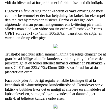
vidt du bliver udsat for problemer i forbindelse med dit indkøb.
Ligeledes slår vi et slag for at køberen er vaks omkring de mest
centrale bestemmelser der har betydning for købet, for eksempel
den returret hjemmesiden tilsikrer. Derfor er det ligeledes
afgørende, at man permanent gemmer ens kvittering på e-mail,
således man altid kan vidne om sin ordre af Plastbakke 2 rums
CPET sort 225x175x43mm 300stk/kar, uanset om du søger en
vare til en dreng eller pige.
Trustpilot medfører uden sammenligning passelige chancer for at
granske adskillige aktuelle kunders vurderinger og derfor er det
prisværdigt, at du tolker internet firmaets omtaler af Plastbakke 2
rums CPET sort 225x175x43mm 300stk/kar forud for at du
placerer din ordre.
Facebook yder for øvrigt regulære habile løsninger til at få
kendskab til e-forretningens kundetilfredshed. Derudover ser vi
faktisk e-butikker hvor det er muligt at aflevere en anmeldelse af
købsoplevelsen, som også bør anvendes til at danne dig et
indtryk af tidligere kunders oplevelser.