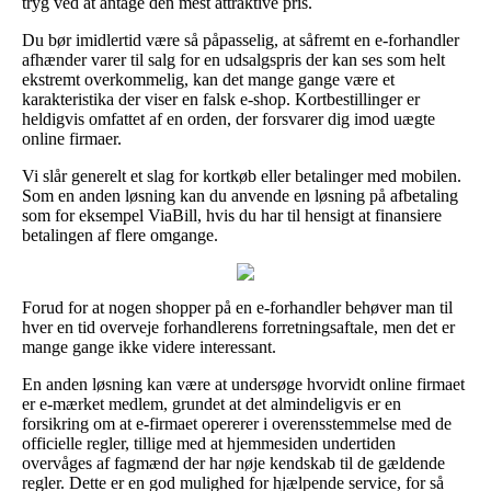
tryg ved at antage den mest attraktive pris.
Du bør imidlertid være så påpasselig, at såfremt en e-forhandler
afhænder varer til salg for en udsalgspris der kan ses som helt
ekstremt overkommelig, kan det mange gange være et
karakteristika der viser en falsk e-shop. Kortbestillinger er
heldigvis omfattet af en orden, der forsvarer dig imod uægte
online firmaer.
Vi slår generelt et slag for kortkøb eller betalinger med mobilen.
Som en anden løsning kan du anvende en løsning på afbetaling
som for eksempel ViaBill, hvis du har til hensigt at finansiere
betalingen af flere omgange.
Forud for at nogen shopper på en e-forhandler behøver man til
hver en tid overveje forhandlerens forretningsaftale, men det er
mange gange ikke videre interessant.
En anden løsning kan være at undersøge hvorvidt online firmaet
er e-mærket medlem, grundet at det almindeligvis er en
forsikring om at e-firmaet opererer i overensstemmelse med de
officielle regler, tillige med at hjemmesiden undertiden
overvåges af fagmænd der har nøje kendskab til de gældende
regler. Dette er en god mulighed for hjælpende service, for så