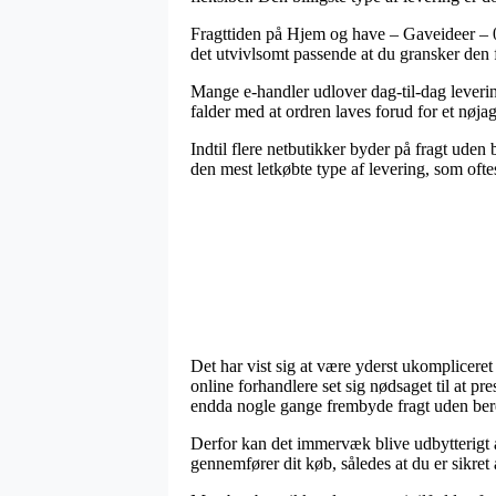
Fragttiden på Hjem og have – Gaveideer – 0
det utvivlsomt passende at du gransker den 
Mange e-handler udlover dag-til-dag leveri
falder med at ordren laves forud for et nøjag
Indtil flere netbutikker byder på fragt uden
den mest letkøbte type af levering, som ofte
Det har vist sig at være yderst ukompliceret f
online forhandlere set sig nødsaget til at pre
endda nogle gange frembyde fragt uden ber
Derfor kan det immervæk blive udbytterigt a
gennemfører dit køb, således at du er sikret at