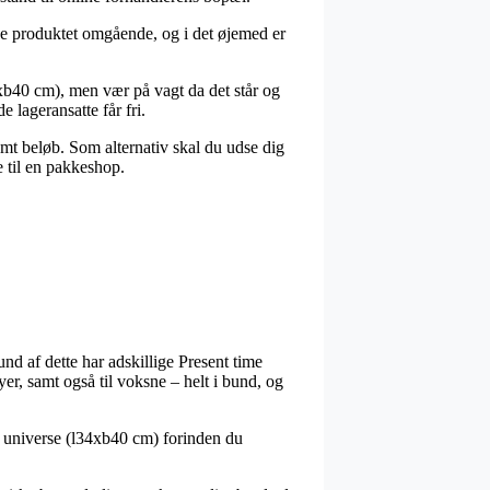
ge produktet omgående, og i det øjemed er
xb40 cm), men vær på vagt da det står og
e lageransatte får fri.
temt beløb. Som alternativ skal du udse dig
e til en pakkeshop.
rund af dette har adskillige Present time
byer, samt også til voksne – helt i bund, og
e universe (l34xb40 cm) forinden du