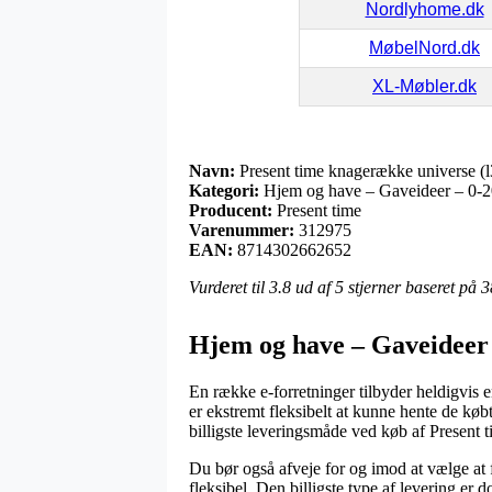
Nordlyhome.dk
MøbelNord.dk
XL-Møbler.dk
Navn:
Present time knagerække universe (
Kategori:
Hjem og have – Gaveideer – 0-20
Producent:
Present time
Varenummer:
312975
EAN:
8714302662652
Vurderet til
3.8
ud af 5 stjerner baseret på
3
Hjem og have – Gaveideer 
En række e-forretninger tilbyder heldigvis en
er ekstremt fleksibelt at kunne hente de køb
billigste leveringsmåde ved køb af Present
Du bør også afveje for og imod at vælge at få
fleksibel. Den billigste type af levering er 