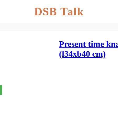
DSB Talk
Present time kn
(l34xb40 cm)