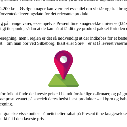
-200 kr. – Øvrige knager kan være ret essentiel om vi står og skal bru
forventede leveringsdato for det relevante produkt.
ng på mange varer, eksempelvis Present time knagerække universe (l34
tigt tidspunkt, sådan at de kan nå at få dit nye produkt pakket forinden d
 beregning, men i reglen er det så nødvendigt at der indkøbes for et bes
st – om man bor ved Silkeborg, Ikast eller Sorø – er at få leveret varern
or folk at finde de laveste priser i blandt forskellige e-firmaer, og på g
sse prisniveauet på specielt deres bedst i test produkter – til børn og ba
egning.
t granske visse outlets på nettet efter rabat på Present time knagerækk
 få fat i den laveste pris.