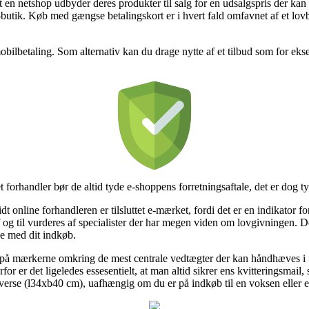
at en netshop udbyder deres produkter til salg for en udsalgspris der ka
e-butik. Køb med gængse betalingskort er i hvert fald omfavnet af et lo
mobilbetaling. Som alternativ kan du drage nytte af et tilbud som for eks
net forhandler bør de altid tyde e-shoppens forretningsaftale, det er dog
t online forhandleren er tilsluttet e-mærket, fordi det er en indikator f
 af og til vurderes af specialister der har megen viden om lovgivningen. D
se med dit indkøb.
 på mærkerne omkring de mest centrale vedtægter der kan håndhæves i 
or er det ligeledes essesentielt, at man altid sikrer ens kvitteringsmail,
verse (l34xb40 cm), uafhængig om du er på indkøb til en voksen eller e