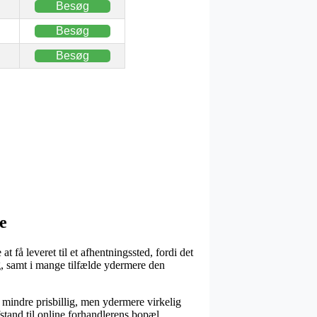
Besøg
Besøg
Besøg
e
 få leveret til et afhentningssted, fordi det
ig, samt i mange tilfælde ydermere den
dt mindre prisbillig, men ydermere virkelig
fstand til online forhandlerens bopæl.