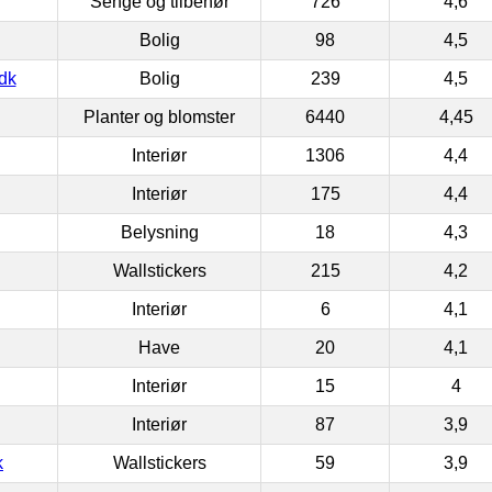
Senge og tilbehør
726
4,6
Bolig
98
4,5
dk
Bolig
239
4,5
Planter og blomster
6440
4,45
Interiør
1306
4,4
Interiør
175
4,4
Belysning
18
4,3
Wallstickers
215
4,2
Interiør
6
4,1
Have
20
4,1
Interiør
15
4
Interiør
87
3,9
k
Wallstickers
59
3,9