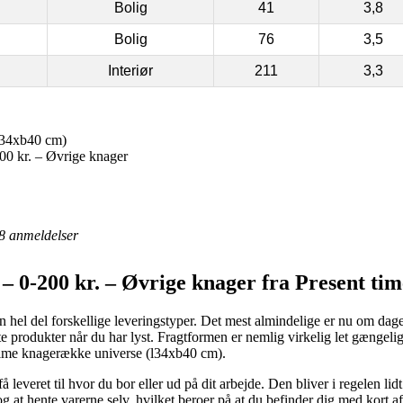
Bolig
41
3,8
Bolig
76
3,5
Interiør
211
3,3
l34xb40 cm)
0 kr. – Øvrige knager
8
anmeldelser
– 0-200 kr. – Øvrige knager fra Present tim
 hel del forskellige leveringstyper. Det mest almindelige er nu om dage at
te produkter når du har lyst. Fragtformen er nemlig virkelig let gængel
 time knagerække universe (l34xb40 cm).
 leveret til hvor du bor eller ud på dit arbejde. Den bliver i regelen li
dog at hente varerne selv, hvilket beroer på at du befinder dig med kort a