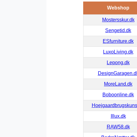
Webshop
Mostersskur.dk
Sengetid.dk
ESfurniture.dk
LuxoLiving.dk
Lepong.dk
DesignGaragen.d
MoreLand.dk
Boboonline.dk
Hoejgaardbrugskuns
Illux.dk
RAW58.dk