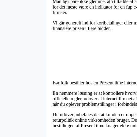
Man bør bare ikke glemme, at i tilfælde af 
for det meste være en indikator for en fup 
firmaer.
Vi går generelt ind for kortbetalinger eller 
finansiere prisen i flere bidder.
Før folk bestiller hos en Present time inter
En nemmere løsning er at kontrollere hvorvid
officielle regler, udover at internet firmaet
når du oplever problemstillinger i forbindel
Derudover anbefales det at kunden er oppe
returpolitik online virksomheden bruger. Derf
bestillingen af Present time knagerække uni