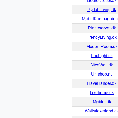
BedreNætter.dk
Bydahlliving.dk
MøbelKompagniet.
Plantetorvet.dk
TrendyLiving.dk
ModernRoom.dk
LuxLight.dk
NiceWall.dk
Unishop.nu
HaveHandel.dk
Likehome.dk
Møbler.dk
Wallstickerland.d