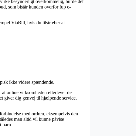
n virke besynderligt overkommelig, burde det
vbud, som bistår kunden overfor fup e-
empel ViaBill, hvis du tilstræber at
 typisk ikke videre spændende.
or at online virksomheden efterlever de
et giver dig genvej til hjælpende service,
forbindelse med ordren, eksempelvis den
 således man altid vil kunne påvise
t barn.