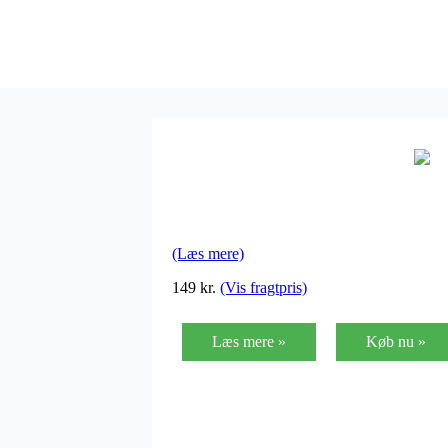
(Læs mere)
149
kr.
(Vis fragtpris)
Læs mere »
Køb nu »