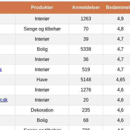
Produkter
Anmeldelser
Bedømmel
Interiør
1263
4,9
Senge og tilbehør
70
4,8
Interiør
39
4,7
Bolig
5338
4,7
Interiør
36
4,7
k
Interiør
519
4,7
Have
5148
4,65
Interiør
1276
4,6
t.dk
Interiør
20
4,6
Dekoration
235
4,6
Bolig
68
4,6