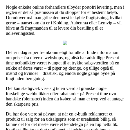
Nogle enkelte online forhandlere tilbyder portofri levering, men i
reglen er det så præmissen at du shopper for et bestemt beløb.
Derudover må man gribe den mest letkøbte fragtløsning, hvilket
gerne – uanset om du er i Kolding, Aabenraa eller Lemvig – vil
blive at få fragtmanden til at levere din bestilling til et
udleveringssted.
Det er i dag super fremkommeligt for alle at finde information
om priser fra diverse webshops, og altså har adskillige Present
time netbutikker været tvunget til at trykke salgsværdien på en
række af deres varer – til piger og drenge, og tillige også til
mænd og kvinder – drastisk, og endda nogle gange byde på
fragt uden beregning.
Det kan stadigvæk vise sig tiden værd at granske nogle
forskellige webbutikker efter rabatkoder på Present time ovn
handske (blomstret) inden du køber, så man er tryg ved at antage
den skarpeste pris.
Du bør dog være så påvagt, at når en e-butik reklamerer et
produkt til salg for en udsalgspris som er urealistisk billig, så
kunne det for det meste være et kendetegn på en fup netbutik.
Kortbestillinger er dog omfavnet af Indsigelsesordningen,