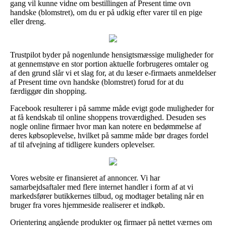
gang vil kunne vidne om bestillingen af Present time ovn
handske (blomstret), om du er på udkig efter varer til en pige
eller dreng.
Trustpilot byder på nogenlunde hensigtsmæssige muligheder for
at gennemstøve en stor portion aktuelle forbrugeres omtaler og
af den grund slår vi et slag for, at du læser e-firmaets anmeldelser
af Present time ovn handske (blomstret) forud for at du
færdiggør din shopping.
Facebook resulterer i på samme måde evigt gode muligheder for
at få kendskab til online shoppens troværdighed. Desuden ses
nogle online firmaer hvor man kan notere en bedømmelse af
deres købsoplevelse, hvilket på samme måde bør drages fordel
af til afvejning af tidligere kunders oplevelser.
Vores website er finansieret af annoncer. Vi har
samarbejdsaftaler med flere internet handler i form af at vi
markedsfører butikkernes tilbud, og modtager betaling når en
bruger fra vores hjemmeside realiserer et indkøb.
Orientering angående produkter og firmaer på nettet værnes om