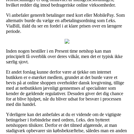
hvilket redder dig imod bedrageriske online virksomheder.
Vi anbefaler generelt betalinger med kort eller MobilePay. Som
alternativ burde du vælge en afbetalingsordning som f.eks.
ViaBill, ifald du ser en fordel i at klare prisen over en længere
periode.
Inden nogen bestiller i en Present time netshop kan man
principielt få overblik over deres vilkår, men det er typisk ikke
særlig sjovt.
Et andet forslag kunne derfor være at tjekke om internet
butikken er e-mærket medlem, grundet at det burde være et
bevis på at online shoppen overholder dansk lovgivning, tillige
med at netbutikken jævnligt gennemses af specialister som
kender de gældende regulativer. Desuden giver det dig chance
for at blive hjulpet, når du bliver udsat for besvær i processen
med din handel.
Yderligere kan det anbefales at du er vidende om de vigtigste
betingelser i forbindelse med ordren, f.eks. den bytteret
netshoppen tilsikrer. Derfor er det tilmed afgørende, at man
stadigvæk opbevarer sin købsbekræftelse, således man en anden