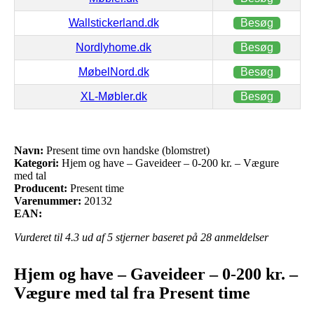
Wallstickerland.dk
Besøg
Nordlyhome.dk
Besøg
MøbelNord.dk
Besøg
XL-Møbler.dk
Besøg
Navn:
Present time ovn handske (blomstret)
Kategori:
Hjem og have – Gaveideer – 0-200 kr. – Vægure
med tal
Producent:
Present time
Varenummer:
20132
EAN:
Vurderet til
4.3
ud af 5 stjerner baseret på
28
anmeldelser
Hjem og have – Gaveideer – 0-200 kr. –
Vægure med tal fra Present time