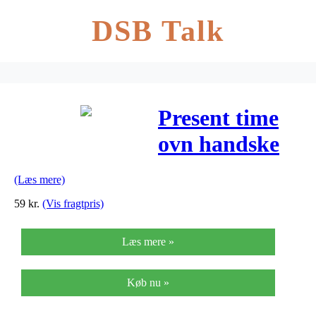
DSB Talk
Present time
ovn handske
(blomstret)
(Læs mere)
59
kr.
(Vis fragtpris)
Læs mere »
Køb nu »