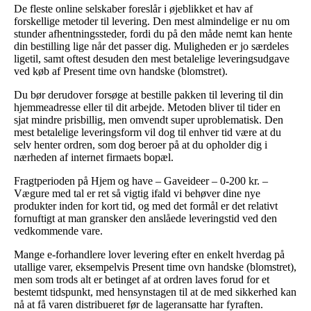
De fleste online selskaber foreslår i øjeblikket et hav af
forskellige metoder til levering. Den mest almindelige er nu om
stunder afhentningssteder, fordi du på den måde nemt kan hente
din bestilling lige når det passer dig. Muligheden er jo særdeles
ligetil, samt oftest desuden den mest betalelige leveringsudgave
ved køb af Present time ovn handske (blomstret).
Du bør derudover forsøge at bestille pakken til levering til din
hjemmeadresse eller til dit arbejde. Metoden bliver til tider en
sjat mindre prisbillig, men omvendt super uproblematisk. Den
mest betalelige leveringsform vil dog til enhver tid være at du
selv henter ordren, som dog beroer på at du opholder dig i
nærheden af internet firmaets bopæl.
Fragtperioden på Hjem og have – Gaveideer – 0-200 kr. –
Vægure med tal er ret så vigtig ifald vi behøver dine nye
produkter inden for kort tid, og med det formål er det relativt
fornuftigt at man gransker den anslåede leveringstid ved den
vedkommende vare.
Mange e-forhandlere lover levering efter en enkelt hverdag på
utallige varer, eksempelvis Present time ovn handske (blomstret),
men som trods alt er betinget af at ordren laves forud for et
bestemt tidspunkt, med hensynstagen til at de med sikkerhed kan
nå at få varen distribueret før de lageransatte har fyraften.