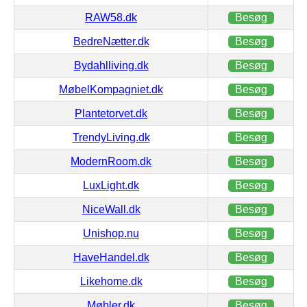
RAW58.dk
Besøg
BedreNætter.dk
Besøg
Bydahlliving.dk
Besøg
MøbelKompagniet.dk
Besøg
Plantetorvet.dk
Besøg
TrendyLiving.dk
Besøg
ModernRoom.dk
Besøg
LuxLight.dk
Besøg
NiceWall.dk
Besøg
Unishop.nu
Besøg
HaveHandel.dk
Besøg
Likehome.dk
Besøg
Møbler.dk
Besøg