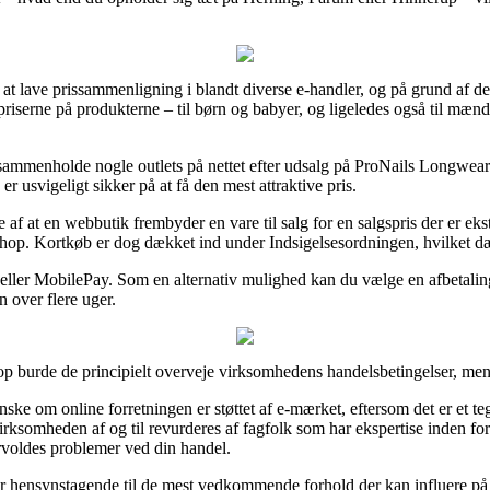
 at lave prissammenligning i blandt diverse e-handler, og på grund af de
iserne på produkterne – til børn og babyer, og ligeledes også til mænd
 sammenholde nogle outlets på nettet efter udsalg på ProNails Longwe
r usvigeligt sikker på at få den mest attraktive pris.
e af at en webbutik frembyder en vare til salg for en salgspris der er eks
etshop. Kortkøb er dog dækket ind under Indsigelsesordningen, hvilket 
rt eller MobilePay. Som en alternativ mulighed kan du vælge en afbetal
n over flere uger.
 burde de principielt overveje virksomhedens handelsbetingelser, men 
ske om online forretningen er støttet af e-mærket, eftersom det er et teg
irksomheden af og til revurderes af fagfolk som har ekspertise inden fo
rvoldes problemer ved din handel.
er hensynstagende til de mest vedkommende forhold der kan influere på