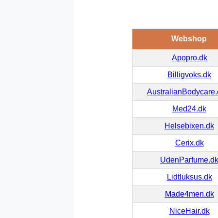
Webshop
Apopro.dk
Billigvoks.dk
AustralianBodycare
Med24.dk
Helsebixen.dk
Cerix.dk
UdenParfume.d
Lidtluksus.dk
Made4men.dk
NiceHair.dk