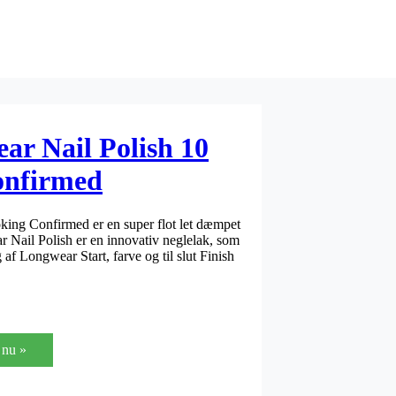
ar Nail Polish 10
onfirmed
king Confirmed er en super flot let dæmpet
r Nail Polish er en innovativ neglelak, som
af Longwear Start, farve og til slut Finish
nu »