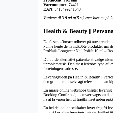
Producent:
ProNails
Varenummer:
74421
EAN:
5413499241543
Vurderet til
3.8
ud af 5 stjerner baseret på
2
Health & Beauty || Personal
De fleste e-firmaer udlover på nuværende tid
kunne hente de nyindkøbte produkter når du 
ProNails Longwear Nail Polish 10 ml – Bo
Du burde alternativt påtænke at vælge afsend
uproblematisk. Den mest letkøbte type af lev
forretningens adresse.
Leveringstiden på Health & Beauty || Personal
den grund er det selvsagt relevant at man k
En masse online webshops tilsiger levering
Booking Confirmed, men vær vagtsom da det b
nå at få varen hen til fragtfirmaet inden pak
En hel del online selskaber lover fragtfri 
mindst kostelige leveringsmetode, hvilket tit