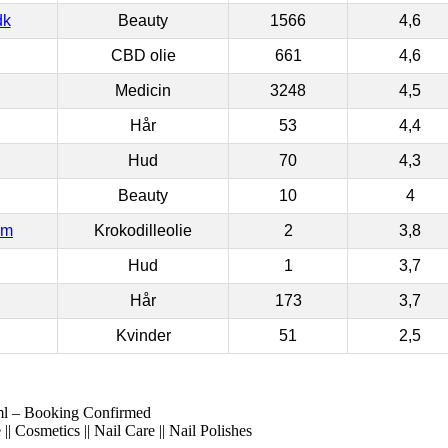
dk
Beauty
1566
4,6
CBD olie
661
4,6
Medicin
3248
4,5
Hår
53
4,4
Hud
70
4,3
Beauty
10
4
om
Krokodilleolie
2
3,8
Hud
1
3,7
Hår
173
3,7
Kvinder
51
2,5
ml – Booking Confirmed
| Cosmetics || Nail Care || Nail Polishes