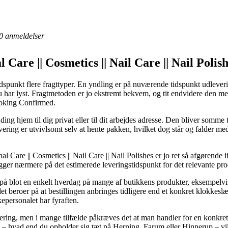
0
anmeldelser
 Care || Cosmetics || Nail Care || Nail Polis
spunkt flere fragttyper. En yndling er på nuværende tidspunkt udlevering
har lyst. Fragtmetoden er jo ekstremt bekvem, og tit endvidere den mest
oking Confirmed.
ing hjem til dig privat eller til dit arbejdes adresse. Den bliver somme
ering er utvivlsomt selv at hente pakken, hvilket dog står og falder med 
 Care || Cosmetics || Nail Care || Nail Polishes er jo ret så afgørende i
igger nærmere på det estimerede leveringstidspunkt for det relevante pro
 på blot en enkelt hverdag på mange af butikkens produkter, eksempelv
eroer på at bestillingen anbringes tidligere end et konkret klokkeslæt
kepersonalet har fyraften.
levering, men i mange tilfælde påkræves det at man handler for en konkr
 – hvad end du opholder sig tæt på Herning, Farum eller Hinnerup – vil bl