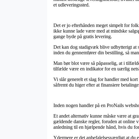
et udleveringssted.
Det er jo efterhånden meget simpelt for folk
ikke kunne lade være med at mindske salgspr
gange byde på gratis levering.
Det kan dog stadigvæk blive udbytterigt at
inden du gennemfører din bestilling, så man e
Man bør blot være så påpasselig, at i tilfæld
tilfælde være en indikator for en uærlig n
Vi slår generelt et slag for handler med ko
såfremt du higer efter at finansiere betalinge
Inden nogen handler på en ProNails webshop
Et andet alternativ kunne måske være at gran
gældende danske regler, foruden at online v
anledning til en hjælpende hånd, hvis du fo
Ydermere er det anbefalelsesværdigt at du 