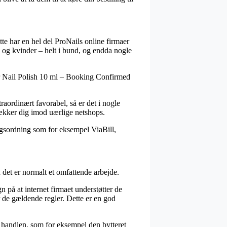
tte har en hel del ProNails online firmaer
 og kvinder – helt i bund, og endda nogle
ar Nail Polish 10 ml – Booking Confirmed
traordinært favorabel, så er det i nogle
dækker dig imod uærlige netshops.
ingsordning som for eksempel ViaBill,
det er normalt et omfattende arbejde.
n på at internet firmaet understøtter de
r de gældende regler. Dette er en god
 handlen, som for eksempel den bytteret