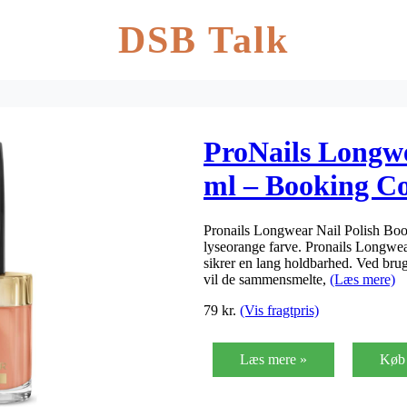
DSB Talk
ProNails Longwe
ml – Booking C
Pronails Longwear Nail Polish Boo
lyseorange farve. Pronails Longwea
sikrer en lang holdbarhed. Ved brug 
vil de sammensmelte,
(Læs mere)
79
kr.
(Vis fragtpris)
Læs mere »
Køb 