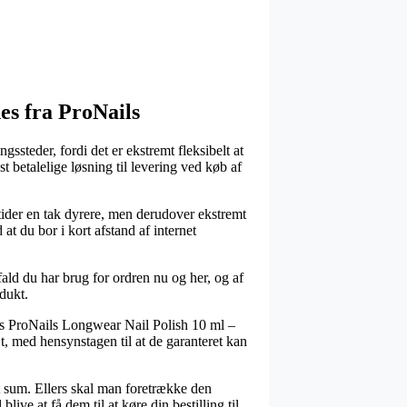
hes fra ProNails
ssteder, fordi det er ekstremt fleksibelt at
 betalelige løsning til levering ved køb af
 tider en tak dyrere, men derudover ekstremt
at du bor i kort afstand af internet
fald du har brug for ordren nu og her, og af
dukt.
is ProNails Longwear Nail Polish 10 ml –
, med hensynstagen til at de garanteret kan
et sum. Ellers skal man foretrække den
ive at få dem til at køre din bestilling til