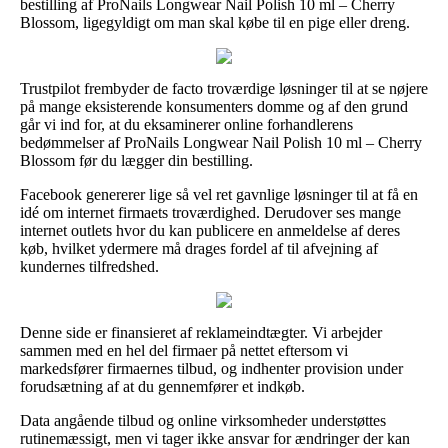
bestilling af ProNails Longwear Nail Polish 10 ml – Cherry
Blossom, ligegyldigt om man skal købe til en pige eller dreng.
Trustpilot frembyder de facto troværdige løsninger til at se nøjere
på mange eksisterende konsumenters domme og af den grund
går vi ind for, at du eksaminerer online forhandlerens
bedømmelser af ProNails Longwear Nail Polish 10 ml – Cherry
Blossom før du lægger din bestilling.
Facebook genererer lige så vel ret gavnlige løsninger til at få en
idé om internet firmaets troværdighed. Derudover ses mange
internet outlets hvor du kan publicere en anmeldelse af deres
køb, hvilket ydermere må drages fordel af til afvejning af
kundernes tilfredshed.
Denne side er finansieret af reklameindtægter. Vi arbejder
sammen med en hel del firmaer på nettet eftersom vi
markedsfører firmaernes tilbud, og indhenter provision under
forudsætning af at du gennemfører et indkøb.
Data angående tilbud og online virksomheder understøttes
rutinemæssigt, men vi tager ikke ansvar for ændringer der kan