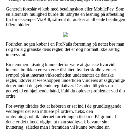
Generelt foreslår vi køb med betalingskort eller MobilePay. Som
en alternativ mulighed burde du udnytte en løsning på afbetaling
fra for eksempel ViaBill, såfremt du ønsker at afbetale betalingen
i flere bidder.
Forinden nogen køber i en ProNails forretning på nettet bør man
i og for sig granske dens regler, det er dog normalt ikke særlig
interessant.
En nemmere løsning kunne derfor være at granske hvorvidt
internet butikken er e-mærke tilsluttet, hvilket skulle være et
sympol på at internet virksomheden understøtter de danske
regler, udover at webshoppen undertiden vurderes af sagkyndige
der er inde i de gældende regulativer. Desuden tilbydes du
genvej til en hjælpende hånd, ifald du oplever problemer ved din
ordre.
For øvrigt tilrådes det at køberen er sat ind i de grundlæggende
vedtægter der kan influere på ordren, f.eks. den
ombytningspolitik internet forretningen tilsikrer. På grund af
dette er det tilmed vigtigt, at man stadigvæk bevarer sin
kvittering, således man i fremtiden vil kunne bevidne sin