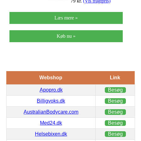
79
kr.
(Vis fragtpris)
Læs mere »
Køb nu »
Webshop
Link
Apopro.dk
Besøg
Billigvoks.dk
Besøg
AustralianBodycare.com
Besøg
Med24.dk
Besøg
Helsebixen.dk
Besøg