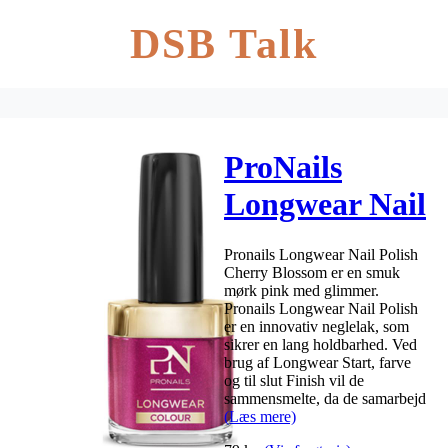
DSB Talk
ProNails
Longwear Nail
Polish 10 ml –
Pronails Longwear Nail Polish
Cherry
Cherry Blossom er en smuk
mørk pink med glimmer.
Blossom
Pronails Longwear Nail Polish
er en innovativ neglelak, som
sikrer en lang holdbarhed. Ved
brug af Longwear Start, farve
og til slut Finish vil de
sammensmelte, da de samarbejd
(Læs mere)