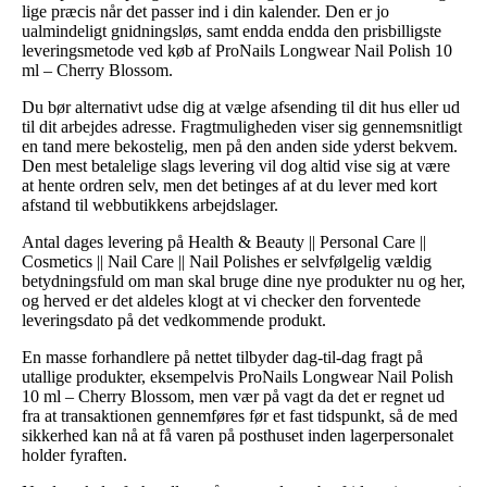
lige præcis når det passer ind i din kalender. Den er jo
ualmindeligt gnidningsløs, samt endda endda den prisbilligste
leveringsmetode ved køb af ProNails Longwear Nail Polish 10
ml – Cherry Blossom.
Du bør alternativt udse dig at vælge afsending til dit hus eller ud
til dit arbejdes adresse. Fragtmuligheden viser sig gennemsnitligt
en tand mere bekostelig, men på den anden side yderst bekvem.
Den mest betalelige slags levering vil dog altid vise sig at være
at hente ordren selv, men det betinges af at du lever med kort
afstand til webbutikkens arbejdslager.
Antal dages levering på Health & Beauty || Personal Care ||
Cosmetics || Nail Care || Nail Polishes er selvfølgelig vældig
betydningsfuld om man skal bruge dine nye produkter nu og her,
og herved er det aldeles klogt at vi checker den forventede
leveringsdato på det vedkommende produkt.
En masse forhandlere på nettet tilbyder dag-til-dag fragt på
utallige produkter, eksempelvis ProNails Longwear Nail Polish
10 ml – Cherry Blossom, men vær på vagt da det er regnet ud
fra at transaktionen gennemføres før et fast tidspunkt, så de med
sikkerhed kan nå at få varen på posthuset inden lagerpersonalet
holder fyraften.