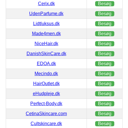
Cerix.dk
Besøg
UdenParfume.dk
Besøg
Lidtluksus.dk
Besøg
Made4men.dk
Besøg
NiceHair.dk
Besøg
DanishSkinCare.dk
Besøg
EDOA.dk
Besøg
Mecindo.dk
Besøg
HairOutlet.dk
Besøg
eHudpleje.dk
Besøg
Perfect-Body.dk
Besøg
CetinaSkincare.com
Besøg
Cultskincare.dk
Besøg