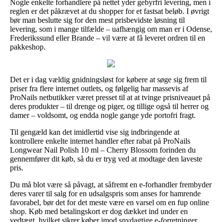
Nogle enkelte forhandlere på nettet yder gebyrfri levering, men i
reglen er det påkrævet at du shopper for et fastsat beløb. I øvrigt
bør man beslutte sig for den mest prisbevidste løsning til
levering, som i mange tilfælde – uafhængig om man er i Odense,
Frederikssund eller Brande – vil være at få leveret ordren til en
pakkeshop.
Det er i dag vældig gnidningsløst for købere at søge sig frem til
priser fra flere internet outlets, og følgelig har massevis af
ProNails netbutikker været presset til at at tvinge prisniveauet på
deres produkter – til drenge og piger, og tillige også til herrer og
damer – voldsomt, og endda nogle gange yde portofri fragt.
Til gengæld kan det imidlertid vise sig indbringende at
kontrollere enkelte internet handler efter rabat på ProNails
Longwear Nail Polish 10 ml – Cherry Blossom forinden du
gennemfører dit køb, så du er tryg ved at modtage den laveste
pris.
Du må blot være så påvagt, at såfremt en e-forhandler frembyder
deres varer til salg for en udsalgspris som anses for hamrende
favorabel, bør det for det meste være en varsel om en fup online
shop. Køb med betalingskort er dog dækket ind under en
vedtægt, hvilket sikrer køber imod snydagtige e-forretninger.