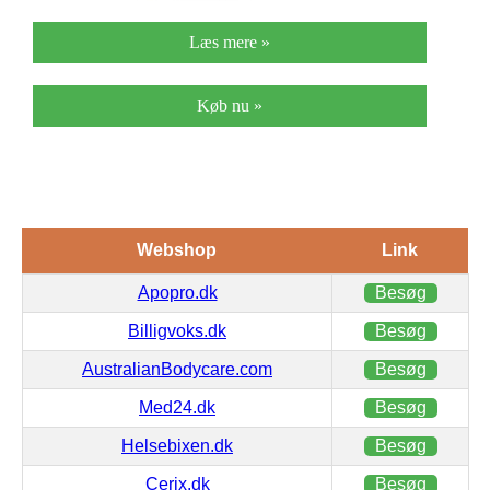
Læs mere »
Køb nu »
Webshop
Link
Apopro.dk
Besøg
Billigvoks.dk
Besøg
AustralianBodycare.com
Besøg
Med24.dk
Besøg
Helsebixen.dk
Besøg
Cerix.dk
Besøg