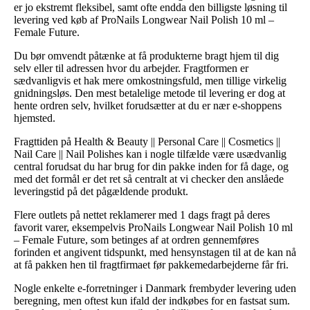
er jo ekstremt fleksibel, samt ofte endda den billigste løsning til
levering ved køb af ProNails Longwear Nail Polish 10 ml –
Female Future.
Du bør omvendt påtænke at få produkterne bragt hjem til dig
selv eller til adressen hvor du arbejder. Fragtformen er
sædvanligvis et hak mere omkostningsfuld, men tillige virkelig
gnidningsløs. Den mest betalelige metode til levering er dog at
hente ordren selv, hvilket forudsætter at du er nær e-shoppens
hjemsted.
Fragttiden på Health & Beauty || Personal Care || Cosmetics ||
Nail Care || Nail Polishes kan i nogle tilfælde være usædvanlig
central forudsat du har brug for din pakke inden for få dage, og
med det formål er det ret så centralt at vi checker den anslåede
leveringstid på det pågældende produkt.
Flere outlets på nettet reklamerer med 1 dags fragt på deres
favorit varer, eksempelvis ProNails Longwear Nail Polish 10 ml
– Female Future, som betinges af at ordren gennemføres
forinden et angivent tidspunkt, med hensynstagen til at de kan nå
at få pakken hen til fragtfirmaet før pakkemedarbejderne får fri.
Nogle enkelte e-forretninger i Danmark frembyder levering uden
beregning, men oftest kun ifald der indkøbes for en fastsat sum.