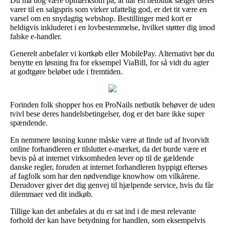
Du må dog være opmærksom på, at når en netbutik sælger deres
varer til en salgspris som virker ufattelig god, er det tit være en
varsel om en snydagtig webshop. Bestillinger med kort er
heldigvis inkluderet i en lovbestemmelse, hvilket støtter dig imod
falske e-handler.
Generelt anbefaler vi kortkøb eller MobilePay. Alternativt bør du
benytte en løsning fra for eksempel ViaBill, for så vidt du agter
at godtgøre beløbet ude i fremtiden.
Forinden folk shopper hos en ProNails netbutik behøver de uden
tvivl bese deres handelsbetingelser, dog er det bare ikke super
spændende.
En nemmere løsning kunne måske være at finde ud af hvorvidt
online forhandleren er tilsluttet e-mærket, da det burde være et
bevis på at internet virksomheden lever op til de gældende
danske regler, foruden at internet forhandleren hyppigt efterses
af fagfolk som har den nødvendige knowhow om vilkårene.
Derudover giver det dig genvej til hjælpende service, hvis du får
dilemmaer ved dit indkøb.
Tillige kan det anbefales at du er sat ind i de mest relevante
forhold der kan have betydning for handlen, som eksempelvis