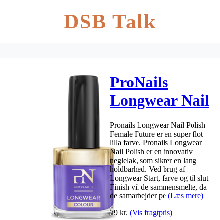
DSB Talk
ProNails
Longwear Nail
Polish 10 ml –
Pronails Longwear Nail Polish
Female Future
Female Future er en super flot
lilla farve. Pronails Longwear
Nail Polish er en innovativ
neglelak, som sikrer en lang
holdbarhed. Ved brug af
Longwear Start, farve og til slut
Finish vil de sammensmelte, da
de samarbejder pe
(Læs mere)
79
kr.
(Vis fragtpris)