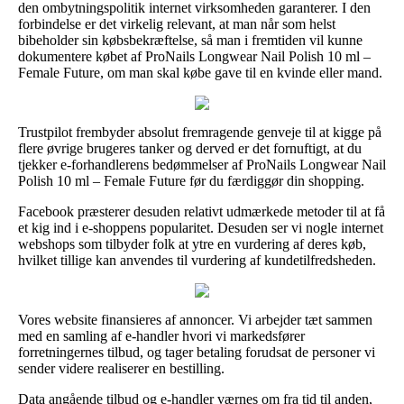
den ombytningspolitik internet virksomheden garanterer. I den
forbindelse er det virkelig relevant, at man når som helst
bibeholder sin købsbekræftelse, så man i fremtiden vil kunne
dokumentere købet af ProNails Longwear Nail Polish 10 ml –
Female Future, om man skal købe gave til en kvinde eller mand.
Trustpilot frembyder absolut fremragende genveje til at kigge på
flere øvrige brugeres tanker og derved er det fornuftigt, at du
tjekker e-forhandlerens bedømmelser af ProNails Longwear Nail
Polish 10 ml – Female Future før du færdiggør din shopping.
Facebook præsterer desuden relativt udmærkede metoder til at få
et kig ind i e-shoppens popularitet. Desuden ser vi nogle internet
webshops som tilbyder folk at ytre en vurdering af deres køb,
hvilket tillige kan anvendes til vurdering af kundetilfredsheden.
Vores website finansieres af annoncer. Vi arbejder tæt sammen
med en samling af e-handler hvori vi markedsfører
forretningernes tilbud, og tager betaling forudsat de personer vi
sender videre realiserer en bestilling.
Data angående tilbud og e-handler værnes om fra tid til anden,