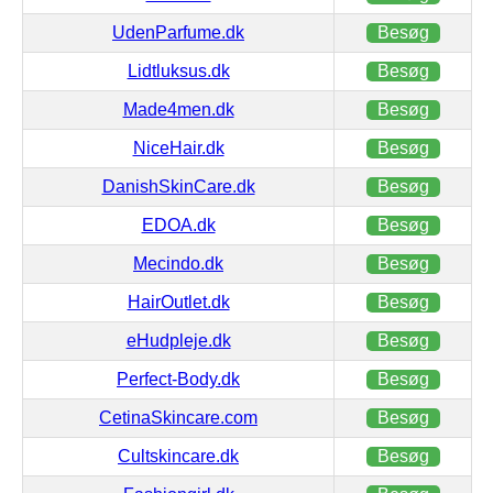
UdenParfume.dk
Besøg
Lidtluksus.dk
Besøg
Made4men.dk
Besøg
NiceHair.dk
Besøg
DanishSkinCare.dk
Besøg
EDOA.dk
Besøg
Mecindo.dk
Besøg
HairOutlet.dk
Besøg
eHudpleje.dk
Besøg
Perfect-Body.dk
Besøg
CetinaSkincare.com
Besøg
Cultskincare.dk
Besøg