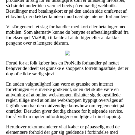
produkter til salg for en udsalgspris som er umådelig favorabel,
så bør det undertiden være et bevis på en uærlig webbutik.
Bestillinger med betalingskort er på den anden side omfavnet af
et lovbud, der dækker kunden imod uærlige internet forhandlere.
Vi slår generelt et slag for handler med kort eller betalinger med
mobilen. Som alternativ kunne du benytte et afbetalingstilbud fra
for eksempel ViaBill, i tilfælde af at du higer efter at dække
pengene over et længere tidsrum.
Forud for at folk køber hos en ProNails forhandler på nettet
behøver de ideelt set granske e-shoppens forretningsaftale, det er
dog ofte ikke særlig sjovt.
En anden valgmulighed kan være at granske om internet
forretningen er e-mærke godkendt, siden det skulle være en
antydning af at online webshoppen tilslutter sig de opstillede
regler, tillige med at online webshoppen hyppigt overvåges af
fagfolk som har den nødvendige knowhow om reglementet på
området. Desuden giver det dig chance for hjælpende service,
for så vidt du møder udfordringer som følge af din shopping.
Herudover rekommanderer vi at køber er påpasselig med de
elementære forhold der gør sig gældende i forbindelse med