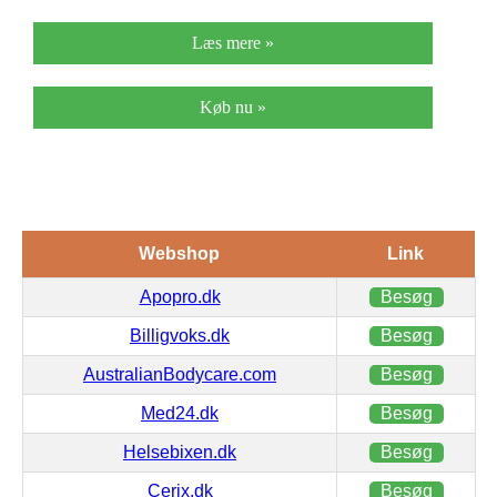
Læs mere »
Køb nu »
Webshop
Link
Apopro.dk
Besøg
Billigvoks.dk
Besøg
AustralianBodycare.com
Besøg
Med24.dk
Besøg
Helsebixen.dk
Besøg
Cerix.dk
Besøg