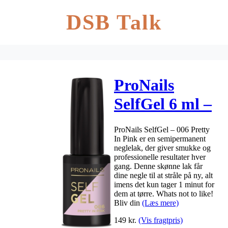
DSB Talk
ProNails
SelfGel 6 ml –
006 Pretty In
ProNails SelfGel – 006 Pretty
Pink
In Pink er en semipermanent
neglelak, der giver smukke og
professionelle resultater hver
gang. Denne skønne lak får
dine negle til at stråle på ny, alt
imens det kun tager 1 minut for
dem at tørre. Whats not to like!
Bliv din
(Læs mere)
149
kr.
(Vis fragtpris)