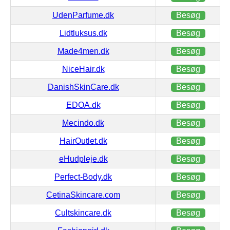
UdenParfume.dk
Besøg
Lidtluksus.dk
Besøg
Made4men.dk
Besøg
NiceHair.dk
Besøg
DanishSkinCare.dk
Besøg
EDOA.dk
Besøg
Mecindo.dk
Besøg
HairOutlet.dk
Besøg
eHudpleje.dk
Besøg
Perfect-Body.dk
Besøg
CetinaSkincare.com
Besøg
Cultskincare.dk
Besøg