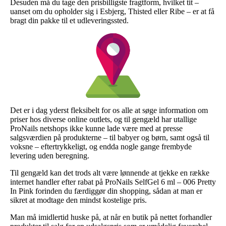
Desuden må du tage den prisbilligste fragtform, hvilket tit –
uanset om du opholder sig i Esbjerg, Thisted eller Ribe – er at få
bragt din pakke til et udleveringssted.
Det er i dag yderst fleksibelt for os alle at søge information om
priser hos diverse online outlets, og til gengæld har utallige
ProNails netshops ikke kunne lade være med at presse
salgsværdien på produkterne – til babyer og børn, samt også til
voksne – eftertrykkeligt, og endda nogle gange frembyde
levering uden beregning.
Til gengæld kan det trods alt være lønnende at tjekke en række
internet handler efter rabat på ProNails SelfGel 6 ml – 006 Pretty
In Pink forinden du færdiggør din shopping, sådan at man er
sikret at modtage den mindst kostelige pris.
Man må imidlertid huske på, at når en butik på nettet forhandler