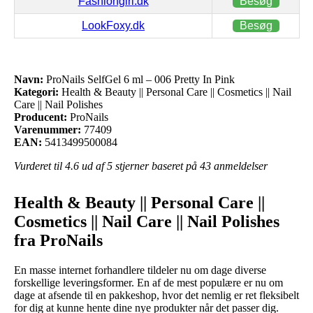
Fashiongirl.dk
Besøg
LookFoxy.dk
Besøg
Navn:
ProNails SelfGel 6 ml – 006 Pretty In Pink
Kategori:
Health & Beauty || Personal Care || Cosmetics || Nail
Care || Nail Polishes
Producent:
ProNails
Varenummer:
77409
EAN:
5413499500084
Vurderet til
4.6
ud af 5 stjerner baseret på
43
anmeldelser
Health & Beauty || Personal Care ||
Cosmetics || Nail Care || Nail Polishes
fra ProNails
En masse internet forhandlere tildeler nu om dage diverse
forskellige leveringsformer. En af de mest populære er nu om
dage at afsende til en pakkeshop, hvor det nemlig er ret fleksibelt
for dig at kunne hente dine nye produkter når det passer dig.