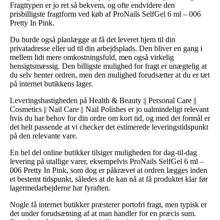
Fragttypen er jo ret så bekvem, og ofte endvidere den
prisbilligste fragtform ved køb af ProNails SelfGel 6 ml – 006
Pretty In Pink.
Du burde også planlægge at få det leveret hjem til din
privatadresse eller ud til din arbejdsplads. Den bliver en gang i
mellem lidt mere omkostningsfuld, men også virkelig
hensigtsmæssig. Den billigste mulighed for fragt er unægtelig at
du selv henter ordren, men den mulighed forudsætter at du er tæt
på internet butikkens lager.
Leveringshastigheden på Health & Beauty || Personal Care ||
Cosmetics || Nail Care || Nail Polishes er jo ualmindeligt relevant
hvis du har behov for din ordre om kort tid, og med det formål er
det helt passende at vi checker det estimerede leveringstidspunkt
på den relevante vare.
En hel del online butikker tilsiger muligheden for dag-til-dag
levering på utallige varer, eksempelvis ProNails SelfGel 6 ml –
006 Pretty In Pink, som dog er påkrævet at ordren lægges inden
et bestemt tidspunkt, således at de kan nå at få produktet klar før
lagermedarbejderne har fyraften.
Nogle få internet butikker præsterer portofri fragt, men typisk er
det under forudsætning af at man handler for en præcis sum.