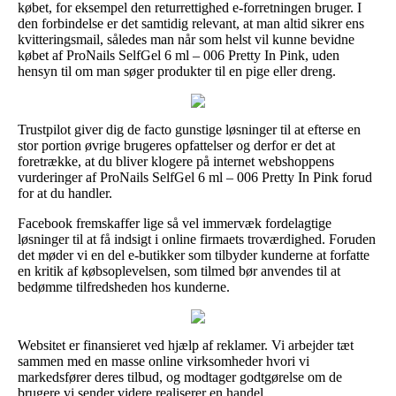
købet, for eksempel den returrettighed e-forretningen bruger. I
den forbindelse er det samtidig relevant, at man altid sikrer ens
kvitteringsmail, således man når som helst vil kunne bevidne
købet af ProNails SelfGel 6 ml – 006 Pretty In Pink, uden
hensyn til om man søger produkter til en pige eller dreng.
Trustpilot giver dig de facto gunstige løsninger til at efterse en
stor portion øvrige brugeres opfattelser og derfor er det at
foretrække, at du bliver klogere på internet webshoppens
vurderinger af ProNails SelfGel 6 ml – 006 Pretty In Pink forud
for at du handler.
Facebook fremskaffer lige så vel immervæk fordelagtige
løsninger til at få indsigt i online firmaets troværdighed. Foruden
det møder vi en del e-butikker som tilbyder kunderne at forfatte
en kritik af købsoplevelsen, som tilmed bør anvendes til at
bedømme tilfredsheden hos kunderne.
Websitet er finansieret ved hjælp af reklamer. Vi arbejder tæt
sammen med en masse online virksomheder hvori vi
markedsfører deres tilbud, og modtager godtgørelse om de
brugere vi sender videre realiserer en handel.