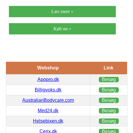
Læs mere »
Køb nu »
Webshop
Link
Apopro.dk
Besøg
Billigvoks.dk
Besøg
AustralianBodycare.com
Besøg
Med24.dk
Besøg
Helsebixen.dk
Besøg
Cerix.dk
Besøg