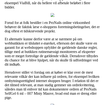
eksempel ViaBill, når du hellere vil afbetale beløbet i flere
bidder.
Forud for at folk bestiller i en ProNails online virksomhed
behøver de faktisk læse e-shoppens forretningsbetingelser, det er
dog oftest et tidskrævende projekt.
Et alternativ kunne derfor være at se nærmere på om
webbutikken er tilsluttet e-mærket, eftersom det skulle være en
garanti for at webshoppen opfylder de gældende danske regler,
tillige med at butikken rutinemæssigt monitoreres af eksperter
som er meget fortrolige de gældende vilkår. Derudover tilbydes
du chance for at blive hjulpet, når du skulle få udfordringer ved
dit indkøb.
Herudover stiller vi forslag om at køber er klar over de mest
relevante vilkår der kan influere på ordren, for eksempel hvilken
ombytningsrettighed internet shoppen bruger. I relation til det er
det tilmed relevant, at man stadig gemmer sin ordrekvittering,
således man til enhver tid kan dokumentere ordren af ProNails
SelfGel 6 ml – 007 Misty Mauve, hvad end man er dreng eller
pige.