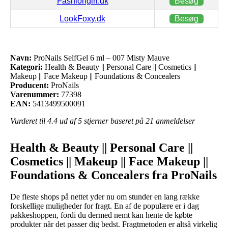
Fashiongirl.dk
Besøg
LookFoxy.dk
Besøg
Navn:
ProNails SelfGel 6 ml – 007 Misty Mauve
Kategori:
Health & Beauty || Personal Care || Cosmetics ||
Makeup || Face Makeup || Foundations & Concealers
Producent:
ProNails
Varenummer:
77398
EAN:
5413499500091
Vurderet til
4.4
ud af 5 stjerner baseret på
21
anmeldelser
Health & Beauty || Personal Care ||
Cosmetics || Makeup || Face Makeup ||
Foundations & Concealers fra ProNails
De fleste shops på nettet yder nu om stunder en lang række
forskellige muligheder for fragt. En af de populære er i dag
pakkeshoppen, fordi du dermed nemt kan hente de købte
produkter når det passer dig bedst. Fragtmetoden er altså virkelig