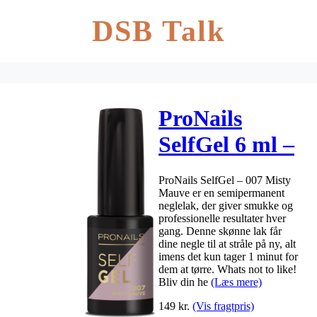
DSB Talk
ProNails
SelfGel 6 ml –
007 Misty
ProNails SelfGel – 007 Misty
Mauve
Mauve er en semipermanent
neglelak, der giver smukke og
professionelle resultater hver
gang. Denne skønne lak får
dine negle til at stråle på ny, alt
imens det kun tager 1 minut for
dem at tørre. Whats not to like!
Bliv din he
(Læs mere)
149
kr.
(Vis fragtpris)