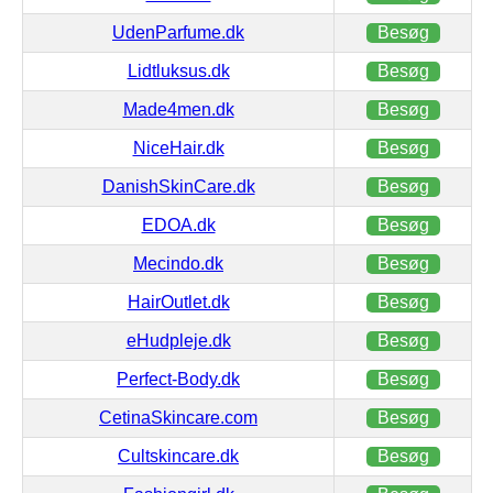
UdenParfume.dk
Besøg
Lidtluksus.dk
Besøg
Made4men.dk
Besøg
NiceHair.dk
Besøg
DanishSkinCare.dk
Besøg
EDOA.dk
Besøg
Mecindo.dk
Besøg
HairOutlet.dk
Besøg
eHudpleje.dk
Besøg
Perfect-Body.dk
Besøg
CetinaSkincare.com
Besøg
Cultskincare.dk
Besøg