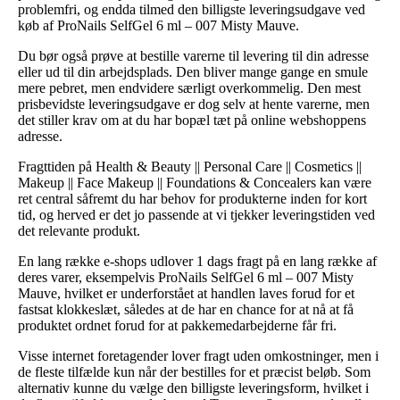
problemfri, og endda tilmed den billigste leveringsudgave ved
køb af ProNails SelfGel 6 ml – 007 Misty Mauve.
Du bør også prøve at bestille varerne til levering til din adresse
eller ud til din arbejdsplads. Den bliver mange gange en smule
mere pebret, men endvidere særligt overkommelig. Den mest
prisbevidste leveringsudgave er dog selv at hente varerne, men
det stiller krav om at du har bopæl tæt på online webshoppens
adresse.
Fragttiden på Health & Beauty || Personal Care || Cosmetics ||
Makeup || Face Makeup || Foundations & Concealers kan være
ret central såfremt du har behov for produkterne inden for kort
tid, og herved er det jo passende at vi tjekker leveringstiden ved
det relevante produkt.
En lang række e-shops udlover 1 dags fragt på en lang række af
deres varer, eksempelvis ProNails SelfGel 6 ml – 007 Misty
Mauve, hvilket er underforstået at handlen laves forud for et
fastsat klokkeslæt, således at de har en chance for at nå at få
produktet ordnet forud for at pakkemedarbejderne får fri.
Visse internet foretagender lover fragt uden omkostninger, men i
de fleste tilfælde kun når der bestilles for et præcist beløb. Som
alternativ kunne du vælge den billigste leveringsform, hvilket i