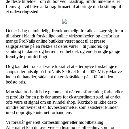
de fleste tilfælde – om du bor ved Taastrup, Smørumnedre eller
Lemvig – vil blive at få fragtfirmaet til at bringe din bestilling til
et udleveringssted.
Det er i dag ualmindeligt fremkommeligt for alle at søge sig frem
til priser i blandt forskellige online virksomheder, og derfor har
mange ProNails online butikker været nødt til at presse
salgspriserne på en række af deres varer – til juniorer, og
samtidig til damer og herrer – en hel del, og endda nogle gange
frembyde portofri fragt.
Dog kan det trods alt være lukrativt at efterprøve forskellige e-
shops efter udsalg på ProNails SelfGel 6 ml – 007 Misty Mauve
inden du handler, sådan at du er skråsikker på at få fat i den
bedste pris.
Man skal trods alt ikke glemme, at når en e-forretning forhandler
et produkt for en pris der anses for ekstraordinært god, så er det
ofte være et signal om en svindel shop. Kortkøb er ikke desto
mindre omfavnet af en lovbestemmelse, som assisterer kunden
imod uoprigtige internet forhandlere.
Vi foreslår generelt kortbestillinger eller mobilbetaling.
Alternativt kan du overveje en løsning på afbetaling som for