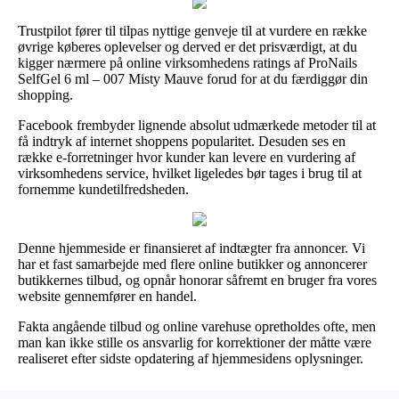
Trustpilot fører til tilpas nyttige genveje til at vurdere en række
øvrige køberes oplevelser og derved er det prisværdigt, at du
kigger nærmere på online virksomhedens ratings af ProNails
SelfGel 6 ml – 007 Misty Mauve forud for at du færdiggør din
shopping.
Facebook frembyder lignende absolut udmærkede metoder til at
få indtryk af internet shoppens popularitet. Desuden ses en
række e-forretninger hvor kunder kan levere en vurdering af
virksomhedens service, hvilket ligeledes bør tages i brug til at
fornemme kundetilfredsheden.
Denne hjemmeside er finansieret af indtægter fra annoncer. Vi
har et fast samarbejde med flere online butikker og annoncerer
butikkernes tilbud, og opnår honorar såfremt en bruger fra vores
website gennemfører en handel.
Fakta angående tilbud og online varehuse opretholdes ofte, men
man kan ikke stille os ansvarlig for korrektioner der måtte være
realiseret efter sidste opdatering af hjemmesidens oplysninger.