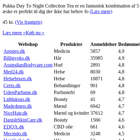
Pukka Day To Night Collection Tea er en fantastisk kombination af 5 f
æske er perfekt til dig der ikke har behov fo
(Læs mere)
45
kr.
(Vis fragtpris)
Læs mere »
Køb nu »
Webshop
Produkter
Anmeldelser
Bedømmel
Apopro.dk
Medicin
5857
4,9
Billigvoks.dk
Hår
35985
4,9
AustralianBodycare.com
Hud
2891
4,8
Med24.dk
Helse
8030
4,8
Helsebixen.dk
Helse
10871
4,8
Cerix.dk
Behandlinger
901
4,8
UdenParfume.dk
Parfumefri
69
4,8
Lidtluksus.dk
Beauty
41
4,7
Made4men.dk
Mænd
6942
4,7
NiceHair.dk
Mænd og kvinder
37612
4,7
DanishSkinCare.dk
Beauty
1566
4,6
EDOA.dk
CBD olie
661
4,6
Mecindo.dk
Medicin
3248
4,5