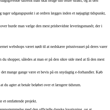
dslagsgivende såfremt man skal bruge din ordre straks, og af den
 tager udgangspunkt i at ordren lægges inden et nøjagtigt tidspunkt,
udover burde man vælge den mest prisbevidste leveringsmanér, der i
nternet webshops været nødt til at nedskære prisniveauet på deres varer
n du shopper, således at man er på den sikre side med at få den mest
urde det mange gange være et bevis på en snydagtig e-forhandler. Køb
at du agter at betale beløbet over et længere tidsrum.
 et omfattende projekt.
overensstemmelse med den officielle danske lovgivning, og at