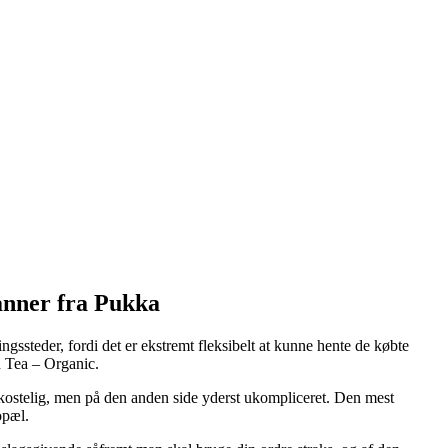
Tanner fra Pukka
ssteder, fordi det er ekstremt fleksibelt at kunne hente de købte
on Tea – Organic.
e bekostelig, men på den anden side yderst ukompliceret. Den mest
opæl.