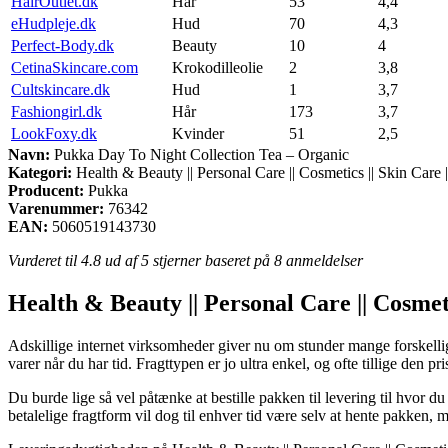
HairOutlet.dk
Hår
53
4,4
eHudpleje.dk
Hud
70
4,3
Perfect-Body.dk
Beauty
10
4
CetinaSkincare.com
Krokodilleolie
2
3,8
Cultskincare.dk
Hud
1
3,7
Fashiongirl.dk
Hår
173
3,7
LookFoxy.dk
Kvinder
51
2,5
Navn:
Pukka Day To Night Collection Tea – Organic
Kategori:
Health & Beauty || Personal Care || Cosmetics || Skin Care |
Producent:
Pukka
Varenummer:
76342
EAN:
5060519143730
Vurderet til
4.8
ud af 5 stjerner baseret på
8
anmeldelser
Health & Beauty || Personal Care || Cosmeti
Adskillige internet virksomheder giver nu om stunder mange forskellig
varer når du har tid. Fragttypen er jo ultra enkel, og ofte tillige den
Du burde lige så vel påtænke at bestille pakken til levering til hvor d
betalelige fragtform vil dog til enhver tid være selv at hente pakken, 