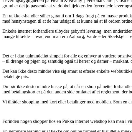
Leveringsdygtigheden på Health & Beauty || Personal Care || Cosmetics
grund er det jo passende at vi dobbelttjekker den forventede leveringst
En række e-handler stiller garanti om 1 dags fragt på en masse produ
med hensynstagen til at de har udsigt til at kunne nå at få ordren ordn
Enkelte internet forhandlere tilbyder gebyrfri levering, men undertid
mange tilfælde – hvad end man er i Aalborg, Varde eller Skælskør – vil b
Det er i dag ualmindeligt simpelt for alle og enhver at vurdere prisniv
– til drenge og piger, og samtidig også til herrer og damer – markant,
Det kan ikke desto mindre vise sig smart at efterse enkelte webbutikk
betalelige pris.
Du bør ikke desto mindre huske på, at når en shop på nettet forhandler 
med betalingskort er på den anden side omfattet af et reglement, der b
Vi tilråder shopping med kort eller betalinger med mobilen. Som en ande
Forinden nogen shopper hos en Pukka internet webshop kan man i virk
En nemmere løsning er at tjekke om online firmaet er tilsluttet e-mær