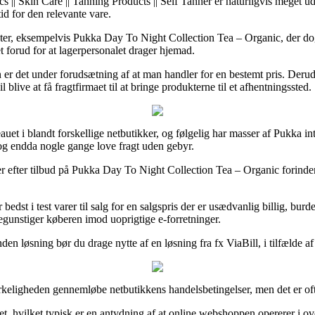
 || Skin Care || Tanning Products || Self Tanner er naturligvis meget u
id for den relevante vare.
kter, eksempelvis Pukka Day To Night Collection Tea – Organic, der dog
et forud for at lagerpersonalet drager hjemad.
en er det under forudsætning af at man handler for en bestemt pris. Der
live at få fragtfirmaet til at bringe produkterne til et afhentningssted.
eauet i blandt forskellige netbutikker, og følgelig har masser af Pukka i
 og endda nogle gange love fragt uden gebyr.
er efter tilbud på Pukka Day To Night Collection Tea – Organic forinde
bedst i test varer til salg for en salgspris der er usædvanlig billig, b
egunstiger køberen imod uoprigtige e-forretninger.
n løsning bør du drage nytte af en løsning fra fx ViaBill, i tilfælde af 
eligheden gennemløbe netbutikkens handelsbetingelser, men det er ofte
ket, hvilket typisk er en antydning af at online webshoppen opererer i 