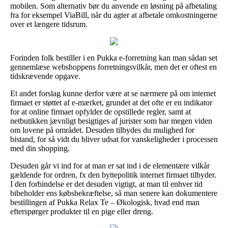
mobilen. Som alternativ bør du anvende en løsning på afbetaling
fra for eksempel ViaBill, når du agter at afbetale omkostningerne
over et længere tidsrum.
Forinden folk bestiller i en Pukka e-forretning kan man sådan set
gennemlæse webshoppens forretningsvilkår, men det er oftest en
tidskrævende opgave.
Et andet forslag kunne derfor være at se nærmere på om internet
firmaet er støttet af e-mærket, grundet at det ofte er en indikator
for at online firmaet opfylder de opstillede regler, samt at
netbutikken jævnligt besigtiges af jurister som har megen viden
om lovene på området. Desuden tilbydes du mulighed for
bistand, for så vidt du bliver udsat for vanskeligheder i processen
med din shopping.
Desuden går vi ind for at man er sat ind i de elementære vilkår
gældende for ordren, fx den byttepolitik internet firmaet tilbyder.
I den forbindelse er det desuden vigtigt, at man til enhver tid
bibeholder ens købsbekræftelse, så man senere kan dokumentere
bestillingen af Pukka Relax Te – Økologisk, hvad end man
efterspørger produkter til en pige eller dreng.