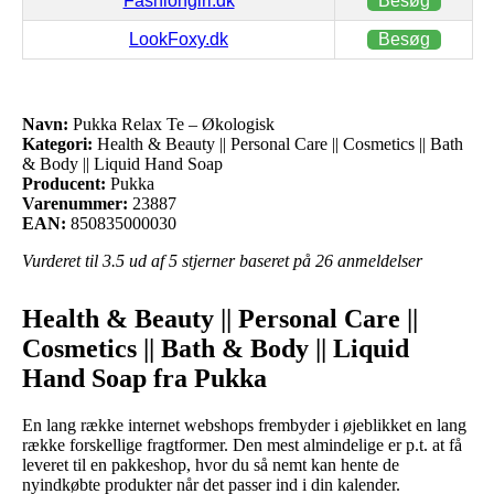
Fashiongirl.dk
Besøg
LookFoxy.dk
Besøg
Navn:
Pukka Relax Te – Økologisk
Kategori:
Health & Beauty || Personal Care || Cosmetics || Bath
& Body || Liquid Hand Soap
Producent:
Pukka
Varenummer:
23887
EAN:
850835000030
Vurderet til
3.5
ud af 5 stjerner baseret på
26
anmeldelser
Health & Beauty || Personal Care ||
Cosmetics || Bath & Body || Liquid
Hand Soap fra Pukka
En lang række internet webshops frembyder i øjeblikket en lang
række forskellige fragtformer. Den mest almindelige er p.t. at få
leveret til en pakkeshop, hvor du så nemt kan hente de
nyindkøbte produkter når det passer ind i din kalender.