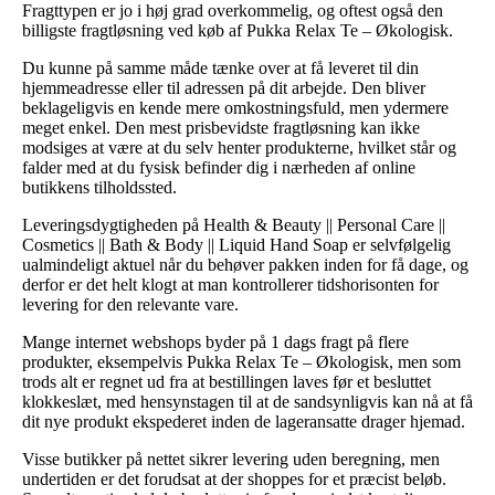
Fragttypen er jo i høj grad overkommelig, og oftest også den
billigste fragtløsning ved køb af Pukka Relax Te – Økologisk.
Du kunne på samme måde tænke over at få leveret til din
hjemmeadresse eller til adressen på dit arbejde. Den bliver
beklageligvis en kende mere omkostningsfuld, men ydermere
meget enkel. Den mest prisbevidste fragtløsning kan ikke
modsiges at være at du selv henter produkterne, hvilket står og
falder med at du fysisk befinder dig i nærheden af online
butikkens tilholdssted.
Leveringsdygtigheden på Health & Beauty || Personal Care ||
Cosmetics || Bath & Body || Liquid Hand Soap er selvfølgelig
ualmindeligt aktuel når du behøver pakken inden for få dage, og
derfor er det helt klogt at man kontrollerer tidshorisonten for
levering for den relevante vare.
Mange internet webshops byder på 1 dags fragt på flere
produkter, eksempelvis Pukka Relax Te – Økologisk, men som
trods alt er regnet ud fra at bestillingen laves før et besluttet
klokkeslæt, med hensynstagen til at de sandsynligvis kan nå at få
dit nye produkt ekspederet inden de lageransatte drager hjemad.
Visse butikker på nettet sikrer levering uden beregning, men
undertiden er det forudsat at der shoppes for et præcist beløb.