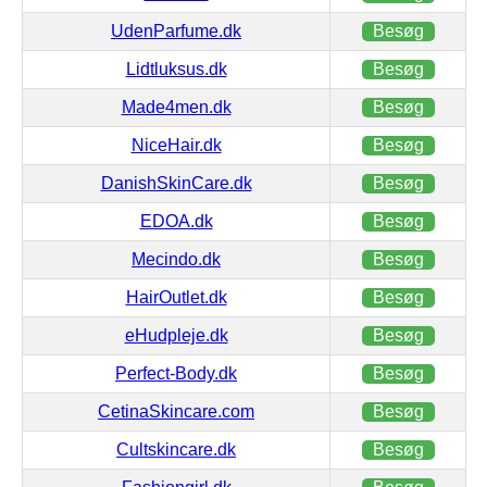
UdenParfume.dk
Besøg
Lidtluksus.dk
Besøg
Made4men.dk
Besøg
NiceHair.dk
Besøg
DanishSkinCare.dk
Besøg
EDOA.dk
Besøg
Mecindo.dk
Besøg
HairOutlet.dk
Besøg
eHudpleje.dk
Besøg
Perfect-Body.dk
Besøg
CetinaSkincare.com
Besøg
Cultskincare.dk
Besøg