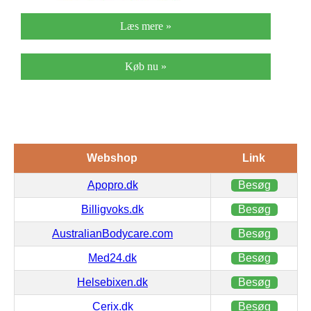
Læs mere »
Køb nu »
Webshop
Link
Apopro.dk
Besøg
Billigvoks.dk
Besøg
AustralianBodycare.com
Besøg
Med24.dk
Besøg
Helsebixen.dk
Besøg
Cerix.dk
Besøg