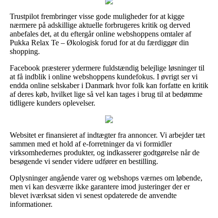
Trustpilot frembringer visse gode muligheder for at kigge
nærmere på adskillige aktuelle forbrugeres kritik og derved
anbefales det, at du eftergår online webshoppens omtaler af
Pukka Relax Te – Økologisk forud for at du færdiggør din
shopping.
Facebook præsterer ydermere fuldstændig belejlige løsninger til
at få indblik i online webshoppens kundefokus. I øvrigt ser vi
endda online selskaber i Danmark hvor folk kan forfatte en kritik
af deres køb, hvilket lige så vel kan tages i brug til at bedømme
tidligere kunders oplevelser.
Websitet er finansieret af indtægter fra annoncer. Vi arbejder tæt
sammen med et hold af e-forretninger da vi formidler
virksomhedernes produkter, og indkasserer godtgørelse når de
besøgende vi sender videre udfører en bestilling.
Oplysninger angående varer og webshops værnes om løbende,
men vi kan desværre ikke garantere imod justeringer der er
blevet iværksat siden vi senest opdaterede de anvendte
informationer.