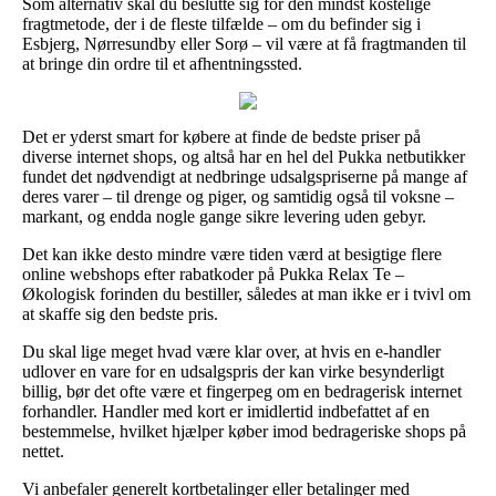
Som alternativ skal du beslutte sig for den mindst kostelige
fragtmetode, der i de fleste tilfælde – om du befinder sig i
Esbjerg, Nørresundby eller Sorø – vil være at få fragtmanden til
at bringe din ordre til et afhentningssted.
Det er yderst smart for købere at finde de bedste priser på
diverse internet shops, og altså har en hel del Pukka netbutikker
fundet det nødvendigt at nedbringe udsalgspriserne på mange af
deres varer – til drenge og piger, og samtidig også til voksne –
markant, og endda nogle gange sikre levering uden gebyr.
Det kan ikke desto mindre være tiden værd at besigtige flere
online webshops efter rabatkoder på Pukka Relax Te –
Økologisk forinden du bestiller, således at man ikke er i tvivl om
at skaffe sig den bedste pris.
Du skal lige meget hvad være klar over, at hvis en e-handler
udlover en vare for en udsalgspris der kan virke besynderligt
billig, bør det ofte være et fingerpeg om en bedragerisk internet
forhandler. Handler med kort er imidlertid indbefattet af en
bestemmelse, hvilket hjælper køber imod bedrageriske shops på
nettet.
Vi anbefaler generelt kortbetalinger eller betalinger med