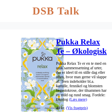
DSB Talk
Pukka Relax
Te – Økologisk
Pukka Relax Te er en te med en
unik sammensætning af urter,
der er ideel til en stille dag eller
aften, hvor man gerne vil slappe
af. Teen indeholder bl.a.
kamille, fennikel og blomsten
lægestokrose, der tilsammen har
en mild og rund smag. Fordele:
Økolog
(Læs mere)
40
kr.
(Vis fragtpris)