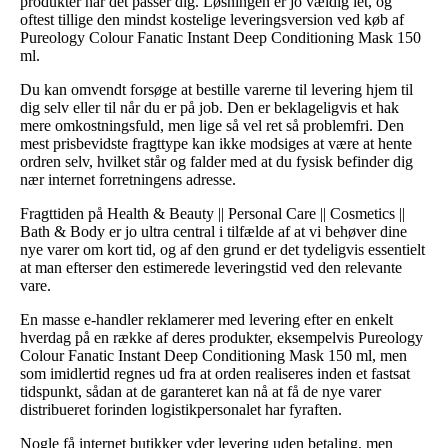
produkter når det passer dig. Løsningen er jo vældig let, og
oftest tillige den mindst kostelige leveringsversion ved køb af
Pureology Colour Fanatic Instant Deep Conditioning Mask 150
ml.
Du kan omvendt forsøge at bestille varerne til levering hjem til
dig selv eller til når du er på job. Den er beklageligvis et hak
mere omkostningsfuld, men lige så vel ret så problemfri. Den
mest prisbevidste fragttype kan ikke modsiges at være at hente
ordren selv, hvilket står og falder med at du fysisk befinder dig
nær internet forretningens adresse.
Fragttiden på Health & Beauty || Personal Care || Cosmetics ||
Bath & Body er jo ultra central i tilfælde af at vi behøver dine
nye varer om kort tid, og af den grund er det tydeligvis essentielt
at man efterser den estimerede leveringstid ved den relevante
vare.
En masse e-handler reklamerer med levering efter en enkelt
hverdag på en række af deres produkter, eksempelvis Pureology
Colour Fanatic Instant Deep Conditioning Mask 150 ml, men
som imidlertid regnes ud fra at orden realiseres inden et fastsat
tidspunkt, sådan at de garanteret kan nå at få de nye varer
distribueret forinden logistikpersonalet har fyraften.
Nogle få internet butikker yder levering uden betaling, men