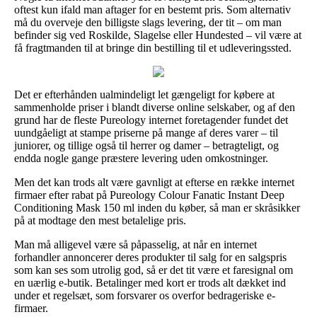
oftest kun ifald man aftager for en bestemt pris. Som alternativ
må du overveje den billigste slags levering, der tit – om man
befinder sig ved Roskilde, Slagelse eller Hundested – vil være at
få fragtmanden til at bringe din bestilling til et udleveringssted.
Det er efterhånden ualmindeligt let gængeligt for købere at
sammenholde priser i blandt diverse online selskaber, og af den
grund har de fleste Pureology internet foretagender fundet det
uundgåeligt at stampe priserne på mange af deres varer – til
juniorer, og tillige også til herrer og damer – betragteligt, og
endda nogle gange præstere levering uden omkostninger.
Men det kan trods alt være gavnligt at efterse en række internet
firmaer efter rabat på Pureology Colour Fanatic Instant Deep
Conditioning Mask 150 ml inden du køber, så man er skråsikker
på at modtage den mest betalelige pris.
Man må alligevel være så påpasselig, at når en internet
forhandler annoncerer deres produkter til salg for en salgspris
som kan ses som utrolig god, så er det tit være et faresignal om
en uærlig e-butik. Betalinger med kort er trods alt dækket ind
under et regelsæt, som forsvarer os overfor bedrageriske e-
firmaer.