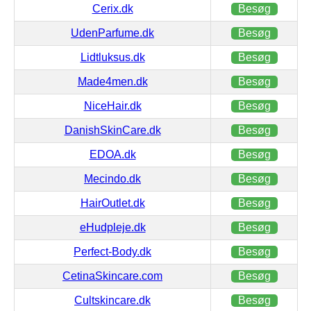
Cerix.dk
Besøg
UdenParfume.dk
Besøg
Lidtluksus.dk
Besøg
Made4men.dk
Besøg
NiceHair.dk
Besøg
DanishSkinCare.dk
Besøg
EDOA.dk
Besøg
Mecindo.dk
Besøg
HairOutlet.dk
Besøg
eHudpleje.dk
Besøg
Perfect-Body.dk
Besøg
CetinaSkincare.com
Besøg
Cultskincare.dk
Besøg