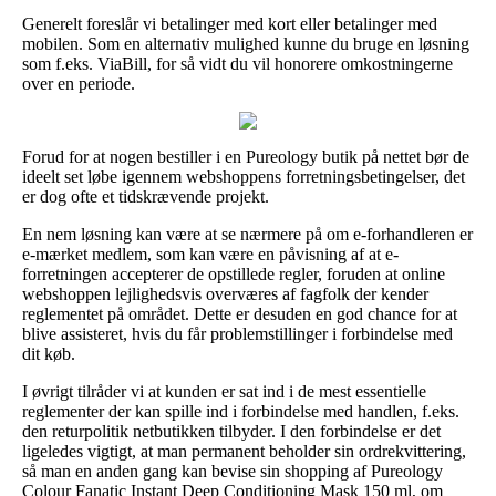
Generelt foreslår vi betalinger med kort eller betalinger med
mobilen. Som en alternativ mulighed kunne du bruge en løsning
som f.eks. ViaBill, for så vidt du vil honorere omkostningerne
over en periode.
Forud for at nogen bestiller i en Pureology butik på nettet bør de
ideelt set løbe igennem webshoppens forretningsbetingelser, det
er dog ofte et tidskrævende projekt.
En nem løsning kan være at se nærmere på om e-forhandleren er
e-mærket medlem, som kan være en påvisning af at e-
forretningen accepterer de opstillede regler, foruden at online
webshoppen lejlighedsvis overværes af fagfolk der kender
reglementet på området. Dette er desuden en god chance for at
blive assisteret, hvis du får problemstillinger i forbindelse med
dit køb.
I øvrigt tilråder vi at kunden er sat ind i de mest essentielle
reglementer der kan spille ind i forbindelse med handlen, f.eks.
den returpolitik netbutikken tilbyder. I den forbindelse er det
ligeledes vigtigt, at man permanent beholder sin ordrekvittering,
så man en anden gang kan bevise sin shopping af Pureology
Colour Fanatic Instant Deep Conditioning Mask 150 ml, om