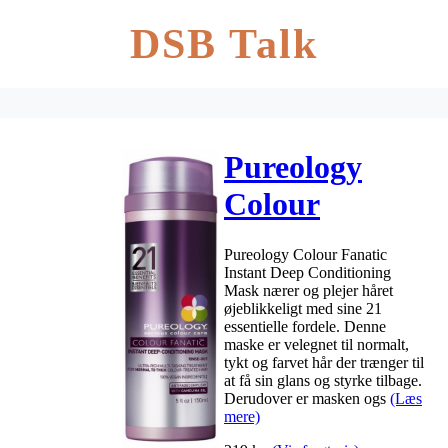
DSB Talk
Pureology
Colour
Fanatic
Pureology Colour Fanatic
Instant Deep
Instant Deep Conditioning
Mask nærer og plejer håret
Conditioning
øjeblikkeligt med sine 21
essentielle fordele. Denne
Mask 150 ml
maske er velegnet til normalt,
tykt og farvet hår der trænger til
at få sin glans og styrke tilbage.
Derudover er masken ogs
(Læs
mere)