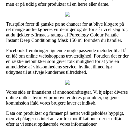
man er på udkig efter produkter til en herre eller dame.
Trustpilot fører til ganske pæne chancer for at blive klogere på
ret mange andre køberes vurderinger og derfor slår vi et slag for,
at du tjekker e-firmaets ratings af Pureology Colour Fanatic
Instant Deep Conditioning Mask 150 ml forinden du handler.
Facebook frembringer lignende nogle passende metoder til at få
en idé om online webshoppens troværdighed. Foruden det er der
en række netbutikker som giver folk mulighed for at ytre en
anmeldelse af virksomhedens service, hvilket tilmed bør
udnyttes til at afveje kundernes tilfredshed.
Vores side er finansieret af annonceindtægter. Vi hjælper diverse
online outlets hvori vi promoverer deres produkter, og tjener
kommission ifald vores brugere laver et indkøb.
Data om produkter og firmaer på nettet vedligeholdes hyppigt,
men vi påtager os intet ansvar for modifikationer der er udført
efter at vi senest opdaterede vores informationer.