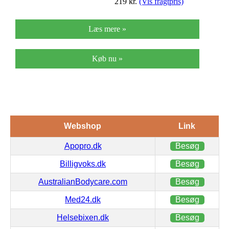
219
kr.
(Vis fragtpris)
Læs mere »
Køb nu »
Webshop
Link
Apopro.dk
Besøg
Billigvoks.dk
Besøg
AustralianBodycare.com
Besøg
Med24.dk
Besøg
Helsebixen.dk
Besøg