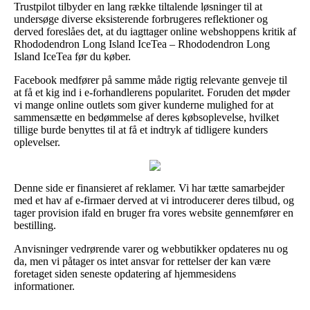
Trustpilot tilbyder en lang række tiltalende løsninger til at
undersøge diverse eksisterende forbrugeres reflektioner og
derved foreslåes det, at du iagttager online webshoppens kritik af
Rhododendron Long Island IceTea – Rhododendron Long
Island IceTea før du køber.
Facebook medfører på samme måde rigtig relevante genveje til
at få et kig ind i e-forhandlerens popularitet. Foruden det møder
vi mange online outlets som giver kunderne mulighed for at
sammensætte en bedømmelse af deres købsoplevelse, hvilket
tillige burde benyttes til at få et indtryk af tidligere kunders
oplevelser.
Denne side er finansieret af reklamer. Vi har tætte samarbejder
med et hav af e-firmaer derved at vi introducerer deres tilbud, og
tager provision ifald en bruger fra vores website gennemfører en
bestilling.
Anvisninger vedrørende varer og webbutikker opdateres nu og
da, men vi påtager os intet ansvar for rettelser der kan være
foretaget siden seneste opdatering af hjemmesidens
informationer.