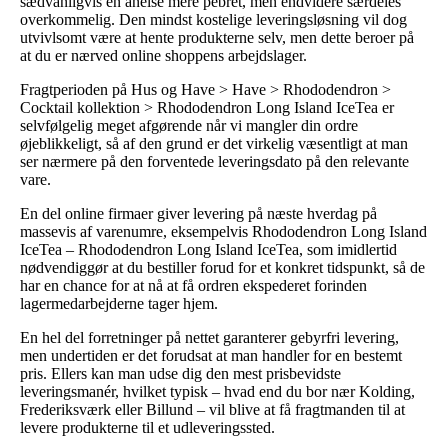
sædvanligvis en anelse mere pebret, men endvidere særdeles
overkommelig. Den mindst kostelige leveringsløsning vil dog
utvivlsomt være at hente produkterne selv, men dette beroer på
at du er nærved online shoppens arbejdslager.
Fragtperioden på Hus og Have > Have > Rhododendron >
Cocktail kollektion > Rhododendron Long Island IceTea er
selvfølgelig meget afgørende når vi mangler din ordre
øjeblikkeligt, så af den grund er det virkelig væsentligt at man
ser nærmere på den forventede leveringsdato på den relevante
vare.
En del online firmaer giver levering på næste hverdag på
massevis af varenumre, eksempelvis Rhododendron Long Island
IceTea – Rhododendron Long Island IceTea, som imidlertid
nødvendiggør at du bestiller forud for et konkret tidspunkt, så de
har en chance for at nå at få ordren ekspederet forinden
lagermedarbejderne tager hjem.
En hel del forretninger på nettet garanterer gebyrfri levering,
men undertiden er det forudsat at man handler for en bestemt
pris. Ellers kan man udse dig den mest prisbevidste
leveringsmanér, hvilket typisk – hvad end du bor nær Kolding,
Frederiksværk eller Billund – vil blive at få fragtmanden til at
levere produkterne til et udleveringssted.