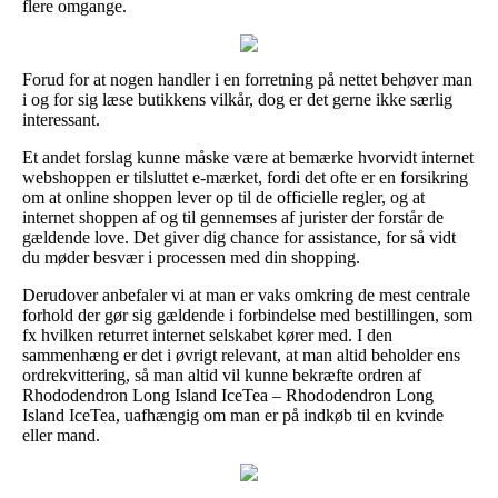
flere omgange.
Forud for at nogen handler i en forretning på nettet behøver man
i og for sig læse butikkens vilkår, dog er det gerne ikke særlig
interessant.
Et andet forslag kunne måske være at bemærke hvorvidt internet
webshoppen er tilsluttet e-mærket, fordi det ofte er en forsikring
om at online shoppen lever op til de officielle regler, og at
internet shoppen af og til gennemses af jurister der forstår de
gældende love. Det giver dig chance for assistance, for så vidt
du møder besvær i processen med din shopping.
Derudover anbefaler vi at man er vaks omkring de mest centrale
forhold der gør sig gældende i forbindelse med bestillingen, som
fx hvilken returret internet selskabet kører med. I den
sammenhæng er det i øvrigt relevant, at man altid beholder ens
ordrekvittering, så man altid vil kunne bekræfte ordren af
Rhododendron Long Island IceTea – Rhododendron Long
Island IceTea, uafhængig om man er på indkøb til en kvinde
eller mand.