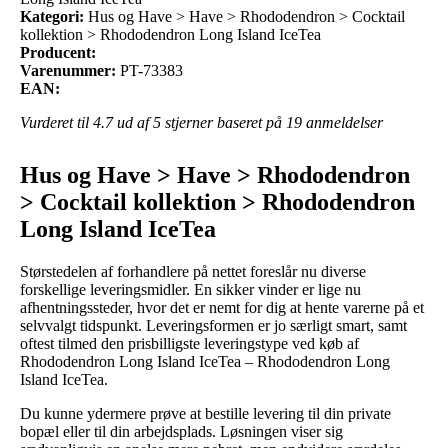
Kategori:
Hus og Have > Have > Rhododendron > Cocktail
kollektion > Rhododendron Long Island IceTea
Producent:
Varenummer:
PT-73383
EAN:
Vurderet til
4.7
ud af 5 stjerner baseret på
19
anmeldelser
Hus og Have > Have > Rhododendron
> Cocktail kollektion > Rhododendron
Long Island IceTea
Størstedelen af forhandlere på nettet foreslår nu diverse
forskellige leveringsmidler. En sikker vinder er lige nu
afhentningssteder, hvor det er nemt for dig at hente varerne på et
selvvalgt tidspunkt. Leveringsformen er jo særligt smart, samt
oftest tilmed den prisbilligste leveringstype ved køb af
Rhododendron Long Island IceTea – Rhododendron Long
Island IceTea.
Du kunne ydermere prøve at bestille levering til din private
bopæl eller til din arbejdsplads. Løsningen viser sig