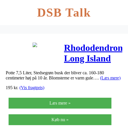
DSB Talk
Rhododendron
Long Island
IceTea –
Potte 7,5 Liter, Stedsegrøn busk der bliver ca. 160-180
Rhododendron
centimeter høj på 10 år. Blomsterne er varm gule….
(Læs mere)
Long Island
195
kr.
(Vis fragtpris)
IceTea
Læs mere »
Køb nu »