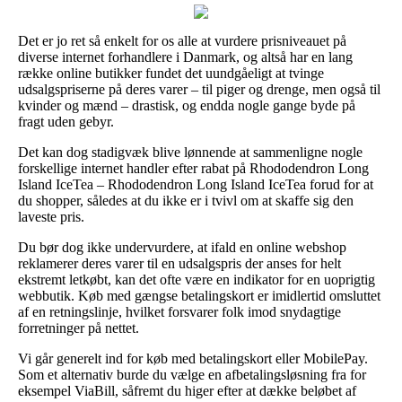
Det er jo ret så enkelt for os alle at vurdere prisniveauet på
diverse internet forhandlere i Danmark, og altså har en lang
række online butikker fundet det uundgåeligt at tvinge
udsalgspriserne på deres varer – til piger og drenge, men også til
kvinder og mænd – drastisk, og endda nogle gange byde på
fragt uden gebyr.
Det kan dog stadigvæk blive lønnende at sammenligne nogle
forskellige internet handler efter rabat på Rhododendron Long
Island IceTea – Rhododendron Long Island IceTea forud for at
du shopper, således at du ikke er i tvivl om at skaffe sig den
laveste pris.
Du bør dog ikke undervurdere, at ifald en online webshop
reklamerer deres varer til en udsalgspris der anses for helt
ekstremt letkøbt, kan det ofte være en indikator for en uoprigtig
webbutik. Køb med gængse betalingskort er imidlertid omsluttet
af en retningslinje, hvilket forsvarer folk imod snydagtige
forretninger på nettet.
Vi går generelt ind for køb med betalingskort eller MobilePay.
Som et alternativ burde du vælge en afbetalingsløsning fra for
eksempel ViaBill, såfremt du higer efter at dække beløbet af