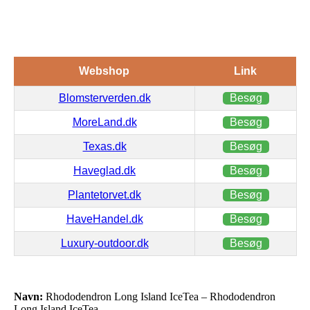
Webshop
Link
Blomsterverden.dk
Besøg
MoreLand.dk
Besøg
Texas.dk
Besøg
Haveglad.dk
Besøg
Plantetorvet.dk
Besøg
HaveHandel.dk
Besøg
Luxury-outdoor.dk
Besøg
Navn:
Rhododendron Long Island IceTea – Rhododendron
Long Island IceTea