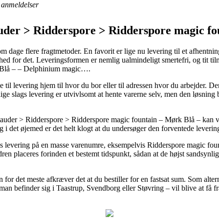
anmeldelser
uder > Ridderspore > Ridderspore magic fo
m dage flere fragtmetoder. En favorit er lige nu levering til et afhentningss
hed for det. Leveringsformen er nemlig ualmindeligt smertefri, og tit t
 Blå – – Delphinium magic….
rne til levering hjem til hvor du bor eller til adressen hvor du arbejder.
ige slags levering er utvivlsomt at hente varerne selv, men den løsning 
uder > Ridderspore > Ridderspore magic fountain – Mørk Blå – kan vi
g i det øjemed er det helt klogt at du undersøger den forventede leverin
gs levering på en masse varenumre, eksempelvis Ridderspore magic f
en placeres forinden et bestemt tidspunkt, sådan at de højst sandsynligt 
en for det meste afkræver det at du bestiller for en fastsat sum. Som alt
an befinder sig i Taastrup, Svendborg eller Støvring – vil blive at få fr