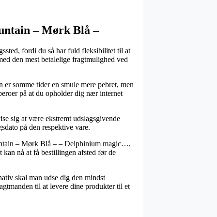
untain – Mørk Blå –
ted, fordi du så har fuld fleksibilitet til at
ilmed den mest betalelige fragtmulighed ved
 Den er somme tider en smule mere pebret, men
beroer på at du opholder dig nær internet
se sig at være ekstremt udslagsgivende
gsdato på den respektive vare.
ountain – Mørk Blå – – Delphinium magic…,
kan nå at få bestillingen afsted før de
ernativ skal man udse dig den mindst
agtmanden til at levere dine produkter til et