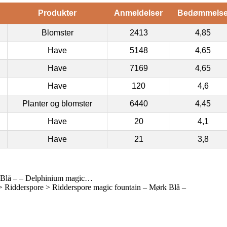
Produkter
Anmeldelser
Bedømmels
Blomster
2413
4,85
Have
5148
4,65
Have
7169
4,65
Have
120
4,6
Planter og blomster
6440
4,45
Have
20
4,1
Have
21
3,8
 Blå – – Delphinium magic…
 Ridderspore > Ridderspore magic fountain – Mørk Blå –