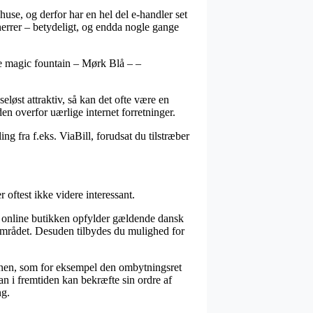
use, og derfor har en hel del e-handler set
 herrer – betydeligt, og endda nogle gange
e magic fountain – Mørk Blå – –
eløst attraktiv, så kan det ofte være en
n overfor uærlige internet forretninger.
ng fra f.eks. ViaBill, forudsat du tilstræber
 oftest ikke videre interessant.
at online butikken opfylder gældende dansk
området. Desuden tilbydes du mulighed for
tionen, som for eksempel den ombytningsret
man i fremtiden kan bekræfte sin ordre af
ng.