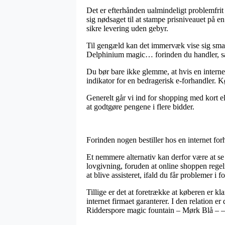
Det er efterhånden ualmindeligt problemfrit
sig nødsaget til at stampe prisniveauet på e
sikre levering uden gebyr.
Til gengæld kan det immervæk vise sig smar
Delphinium magic… forinden du handler, såd
Du bør bare ikke glemme, at hvis en internet 
indikator for en bedragerisk e-forhandler. 
Generelt går vi ind for shopping med kort ell
at godtgøre pengene i flere bidder.
Forinden nogen bestiller hos en internet for
Et nemmere alternativ kan derfor være at se
lovgivning, foruden at online shoppen reg
at blive assisteret, ifald du får problemer i
Tillige er det at foretrække at køberen er k
internet firmaet garanterer. I den relation e
Ridderspore magic fountain – Mørk Blå – –