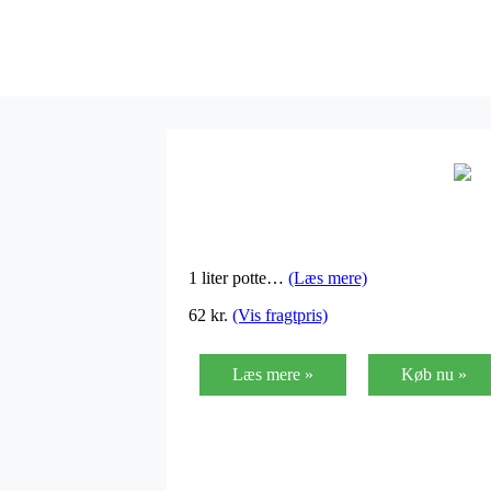
1 liter potte…
(Læs mere)
62
kr.
(Vis fragtpris)
Læs mere »
Køb nu »