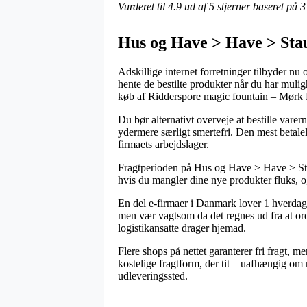
Vurderet til
4.9
ud af 5 stjerner baseret på
3
Hus og Have > Have > Sta
Adskillige internet forretninger tilbyder nu o
hente de bestilte produkter når du har mulig
køb af Ridderspore magic fountain – Mørk
Du bør alternativt overveje at bestille vare
ydermere særligt smertefri. Den mest betalel
firmaets arbejdslager.
Fragtperioden på Hus og Have > Have > Sta
hvis du mangler dine nye produkter fluks, o
En del e-firmaer i Danmark lover 1 hverda
men vær vagtsom da det regnes ud fra at ordr
logistikansatte drager hjemad.
Flere shops på nettet garanterer fri fragt, m
kostelige fragtform, der tit – uafhængig om m
udleveringssted.