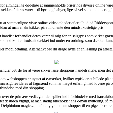
 for almindelige dødelige at sammenholde priser hos diverse online vareh
n række af deres varer – til børn og babyer, lige så vel som til damer og
t at sammenligne visse online virksomheder efter tilbud på Ridderspor
an at man er skråsikker på at indhente den mindst kostelige pris.
handler forhandler deres varer til salg for en salgspris som virker græns
Køb med kort er trods alt dækket ind under en ordning, som dækker kunde
er mobilbetaling. Alternativt bør du drage nytte af en løsning på afbetali
handler bør de for at være sikker læse shoppens handelsaftale, men det er
 om webshoppen er støttet af e-mærket, hvilket typisk er et billede på 
elmæssigt revideres af fagmænd som har meget erfaring med lovene på 
 forbindelse med din shopping.
lar over de primære vedtægter der spiller ind i forbindelse med transak
r det desuden vigtigt, at man stadig bibeholder ens e-mail kvittering, så 
 Delphinium magic…, uafhængig om man shopper til en pige eller dre