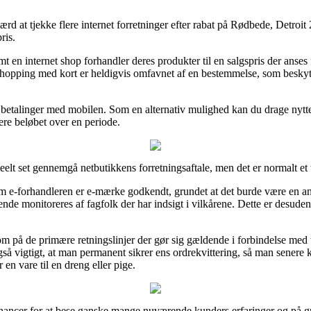
 at tjekke flere internet forretninger efter rabat på Rødbede, Detroit 2 
ris.
mt en internet shop forhandler deres produkter til en salgspris der anses 
Shopping med kort er heldigvis omfavnet af en bestemmelse, som beskyt
r betalinger med mobilen. Som en alternativ mulighed kan du drage nytte 
iere beløbet over en periode.
eelt set gennemgå netbutikkens forretningsaftale, men det er normalt et
e-forhandleren er e-mærke godkendt, grundet at det burde være en anty
bende monitoreres af fagfolk der har indsigt i vilkårene. Dette er desude
m på de primære retningslinjer der gør sig gældende i forbindelse med t
også vigtigt, at man permanent sikrer ens ordrekvittering, så man senere
en vare til en dreng eller pige.
 chancer for at bese ganske mange nuværende kunders erfaringer og på gru