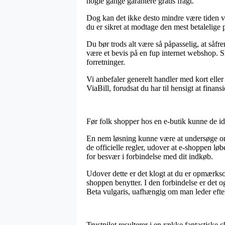
nogle gange garantere gratis fragt.
Dog kan det ikke desto mindre være tiden værd
du er sikret at modtage den mest betalelige p
Du bør trods alt være så påpasselig, at såfre
være et bevis på en fup internet webshop. 
forretninger.
Vi anbefaler generelt handler med kort elle
ViaBill, forudsat du har til hensigt at finans
Før folk shopper hos en e-butik kunne de id
En nem løsning kunne være at undersøge om 
de officielle regler, udover at e-shoppen lø
for besvær i forbindelse med dit indkøb.
Udover dette er det klogt at du er opmærkso
shoppen benytter. I den forbindelse er det 
Beta vulgaris, uafhængig om man leder efter 
Trustpilot resulterer i en række fantastiske