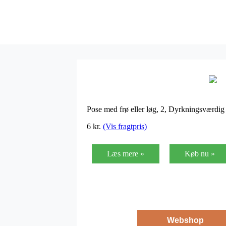
Pose med frø eller løg, 2, Dyrkningsværdi
6
kr.
(Vis fragtpris)
Læs mere »
Køb nu »
Webshop