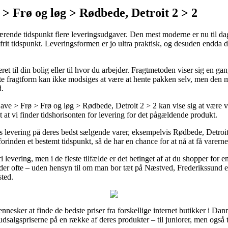
> Frø og løg > Rødbede, Detroit 2 > 2
rende tidspunkt flere leveringsudgaver. Den mest moderne er nu til dag
gfrit tidspunkt. Leveringsformen er jo ultra praktisk, og desuden endda
 til din bolig eller til hvor du arbejder. Fragtmetoden viser sig en ga
e fragtform kan ikke modsiges at være at hente pakken selv, men den m
d.
 > Frø > Frø og løg > Rødbede, Detroit 2 > 2 kan vise sig at være vir
t at vi finder tidshorisonten for levering for det pågældende produkt.
levering på deres bedst sælgende varer, eksempelvis Rødbede, Detroit 
orinden et bestemt tidspunkt, så de har en chance for at nå at få varerne
i levering, men i de fleste tilfælde er det betinget af at du shopper for
der ofte – uden hensyn til om man bor tæt på Næstved, Frederikssund ell
sted.
nnesker at finde de bedste priser fra forskellige internet butikker i Dan
 udsalgspriserne på en række af deres produkter – til juniorer, men også 