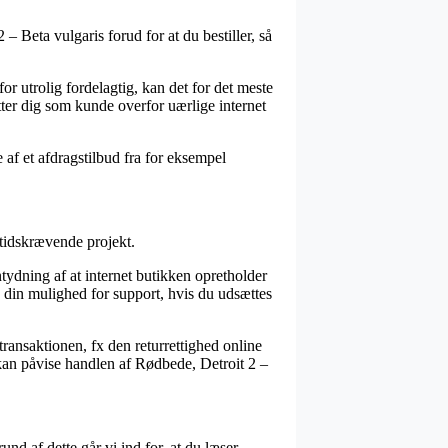
– Beta vulgaris forud for at du bestiller, så
for utrolig fordelagtig, kan det for det meste
ter dig som kunde overfor uærlige internet
af et afdragstilbud fra for eksempel
 tidskrævende projekt.
dning af at internet butikken opretholder
n din mulighed for support, hvis du udsættes
ransaktionen, fx den returrettighed online
 kan påvise handlen af Rødbede, Detroit 2 –
nd af dette går vi ind for, at du læser