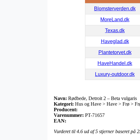
Blomsterverden.dk
MoreLand.dk
Texas.dk
Haveglad.dk
Plantetorvet.dk
HaveHandel.dk
Luxury-outdoor.dk
Navn:
Rødbede, Detroit 2 – Beta vulgaris
Kategori:
Hus og Have > Have > Frø > Frø 
Producent:
Varenummer:
PT-71657
EAN:
Vurderet til
4.6
ud af 5 stjerner baseret på
2