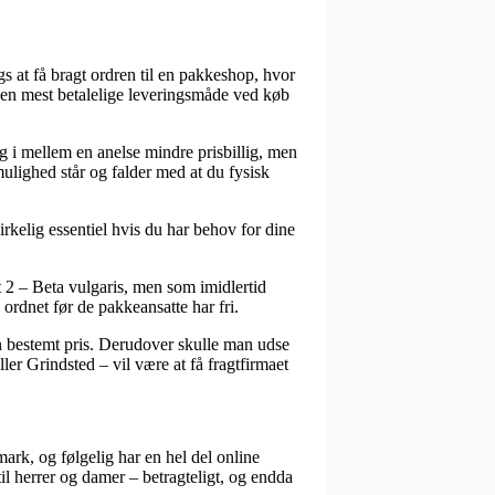
s at få bragt ordren til en pakkeshop, hvor
 den mest betalelige leveringsmåde ved køb
ng i mellem en anelse mindre prisbillig, men
ulighed står og falder med at du fysisk
kelig essentiel hvis du har behov for dine
2 – Beta vulgaris, men som imidlertid
 ordnet før de pakkeansatte har fri.
 en bestemt pris. Derudover skulle man udse
er Grindsted – vil være at få fragtfirmaet
mark, og følgelig har en hel del online
til herrer og damer – betragteligt, og endda