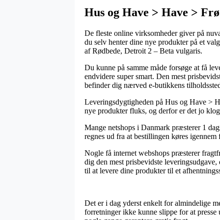
Hus og Have > Have > Frø 
De fleste online virksomheder giver på nuvæ
du selv henter dine nye produkter på et val
af Rødbede, Detroit 2 – Beta vulgaris.
Du kunne på samme måde forsøge at få leveret
endvidere super smart. Den mest prisbevidst
befinder dig nærved e-butikkens tilholdsste
Leveringsdygtigheden på Hus og Have > Have
nye produkter fluks, og derfor er det jo klog
Mange netshops i Danmark præsterer 1 dags 
regnes ud fra at bestillingen køres igennem f
Nogle få internet webshops præsterer fragtfr
dig den mest prisbevidste leveringsudgave, 
til at levere dine produkter til et afhentnings
Det er i dag yderst enkelt for almindelige me
forretninger ikke kunne slippe for at presse