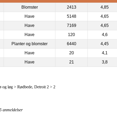
Blomster
2413
4,85
Have
5148
4,65
Have
7169
4,65
Have
120
4,6
Planter og blomster
6440
4,45
Have
20
4,1
Have
21
3,8
og løg > Rødbede, Detroit 2 > 2
5
anmeldelser