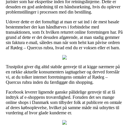
jurister som har ekspertise inden for retningslinjerne. Dette er
desuden en god anledning til en håndsrækning, hvis du oplever
problemstillinger i processen med din bestilling.
Udover dette er det fornuftigt at man er sat ind i de mest basale
bestemmelser der kan håndhæves i forbindelse med
transaktionen, som fx hvilken returret online forretningen har. På
grund af dette er det desuden afgørende, at man stadig gemmer
sin faktura e-mail, således man når som helst kan påvise ordren
af Rødeg – Quercus rubra, hvad end du er voksen eller et barn.
Trustpilot giver dig altid stabile genveje til at kigge nærmere på
en række aktuelle konsumenters iagttagelser og derved foreslår
vi, at du tolker internet forretningens omtaler af Rødeg –
Quercus rubra inden du færdiggør din shopping.
Facebook leverer lignende ganske pålidelige genveje til at få
indtryk af e-shoppens troværdighed. Foruden det ses mange
online shops i Danmark som tilbyder folk at publicere en omtale
af deres købsoplevelse, hvilket på samme måde må udnyttes til
vurdering af hvor glade kunderne er.