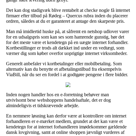
Det kan dog stadigvæk blive rentabelt at checke nogle få internet
firmaer efter tilbud på Rødeg – Quercus rubra inden du placerer
ordren, således at du er garanteret at antage den skarpeste pris.
Man må imidlertid huske på, at såfremt en netshop udlover varer
for en udsalgspris som kan ses som hamrende gunstig, bør det
for det meste være et kendetegn på en uægte internet forhandler.
Kortbestillinger er trods alt dækket ind under en vedtægt, som
værner dig som køber overfor uoprigtige internet virksomheder.
Generelt anbefaler vi kortbetalinger eller mobilbetaling. Som
alternativ kan du benytte et afbetalingstilbud fra eksempelvis
ViaBill, når du ser en fordel i at godtgøre pengene i flere bidder.
Inden nogen handler hos en e-forretning behøver man
utvivlsomt bese webshoppens handelsaftale, det er dog
almindeligvis et tidskrævende arbejde.
En nemmere løsning kan derfor være at kontrollere om internet
forhandleren er e-mærket medlem, grundet at det kan være et
kendetegn for at internet forhandleren imødekommer gældende
dansk lovgivning, samt at online shoppen jævnligt vurderes af