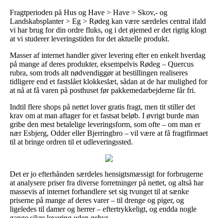
Fragtperioden på Hus og Have > Have > Skov,- og
Landskabsplanter > Eg > Rødeg kan være særdeles central ifald
vi har brug for din ordre fluks, og i det øjemed er det rigtig klogt
at vi studerer leveringstiden for det aktuelle produkt.
Masser af internet handler giver levering efter en enkelt hverdag
på mange af deres produkter, eksempelvis Rødeg – Quercus
rubra, som trods alt nødvendiggør at bestillingen realiseres
tidligere end et fastslået klokkeslæt, sådan at de har mulighed for
at nå at få varen på posthuset før pakkemedarbejderne får fri.
Indtil flere shops på nettet lover gratis fragt, men tit stiller det
krav om at man aftager for et fastsat beløb. I øvrigt burde man
gribe den mest betalelige leveringsform, som ofte – om man er
nær Esbjerg, Odder eller Bjerringbro – vil være at få fragtfirmaet
til at bringe ordren til et udleveringssted.
Det er jo efterhånden særdeles hensigtsmæssigt for forbrugerne
at analysere priser fra diverse forretninger på nettet, og altså har
massevis af internet forhandlere set sig tvunget til at sænke
priserne på mange af deres varer – til drenge og piger, og
ligeledes til damer og herrer – eftertrykkeligt, og endda nogle
gange sikre levering uden gebyr.