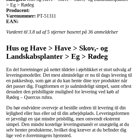
> Eg > Rødeg
Producent:
Varenummer:
PT-51311
EAN:
Vurderet til
3.8
ud af 5 stjerner baseret på
36
anmeldelser
Hus og Have > Have > Skov,- og
Landskabsplanter > Eg > Rødeg
En del forretninger på nettet tildeler i øjeblikket et stort udvalg af
leveringsmodeller. Det mest almindelige er nu til dags levering til
en pakkeshop, som gør at du kan hente dine nye produkter når
det passer dig. Fragtformen er jo ualmindeligt simpel, samt oftest
desuden den prisbilligste mulighed for levering ved køb af
Rødeg – Quercus rubra.
Du bør endvidere overveje at bestille ordren til levering til din
lejlighed eller hus eller ud til din arbejdsplads. Leveringsformen
er jævnligt en sjat mindre prisbillig, men omvendt ekstremt
simpel. Den mindst kostelige leveringsmanér er unægtelig at du
selv henter produkterne, hvilket dog kræver at du befinder dig
lige ved e-forretningens hjemsted.