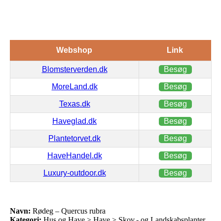
Webshop
Link
Blomsterverden.dk
Besøg
MoreLand.dk
Besøg
Texas.dk
Besøg
Haveglad.dk
Besøg
Plantetorvet.dk
Besøg
HaveHandel.dk
Besøg
Luxury-outdoor.dk
Besøg
Navn:
Rødeg – Quercus rubra
Kategori:
Hus og Have > Have > Skov,- og Landskabsplanter