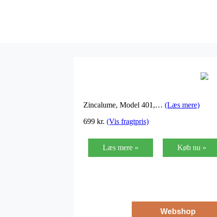
Zincalume, Model 401,…
(Læs mere)
699
kr.
(Vis fragtpris)
Læs mere »
Køb nu »
Webshop