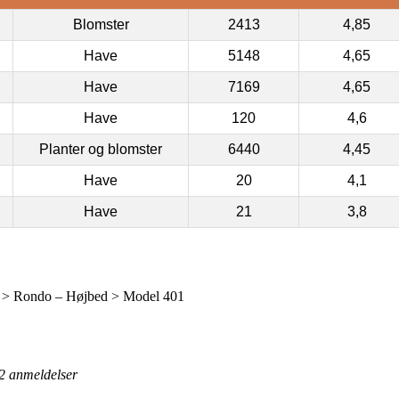
Blomster
2413
4,85
Have
5148
4,65
Have
7169
4,65
Have
120
4,6
Planter og blomster
6440
4,45
Have
20
4,1
Have
21
3,8
 > Rondo – Højbed > Model 401
2
anmeldelser