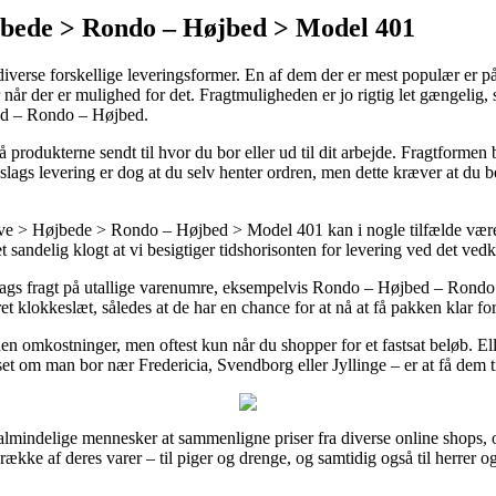
bede > Rondo – Højbed > Model 401
diverse forskellige leveringsformer. En af dem der er mest populær er p
når der er mulighed for det. Fragtmuligheden er jo rigtig let gængelig,
ed – Rondo – Højbed.
produkterne sendt til hvor du bor eller ud til dit arbejde. Fragtformen 
slags levering er dog at du selv henter ordren, men dette kræver at du b
ve > Højbede > Rondo – Højbed > Model 401 kan i nogle tilfælde vær
det sandelig klogt at vi besigtiger tidshorisonten for levering ved det 
dags fragt på utallige varenumre, eksempelvis Rondo – Højbed – Rondo –
 klokkeslæt, således at de har en chance for at nå at få pakken klar fori
uden omkostninger, men oftest kun når du shopper for et fastsat beløb. 
set om man bor nær Fredericia, Svendborg eller Jyllinge – er at få dem til
almindelige mennesker at sammenligne priser fra diverse online shops, o
række af deres varer – til piger og drenge, og samtidig også til herrer 