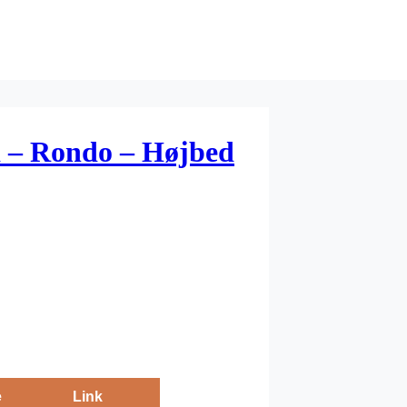
 – Rondo – Højbed
e
Link