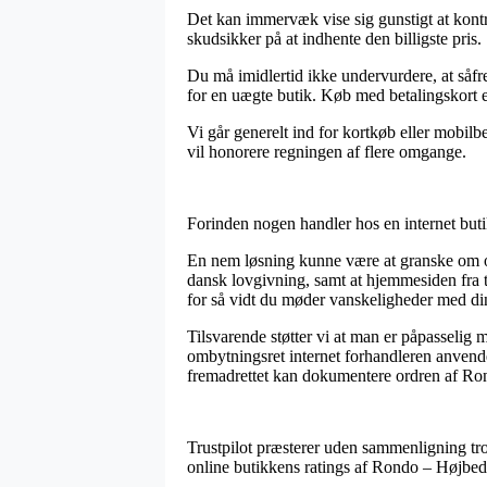
Det kan immervæk vise sig gunstigt at kontr
skudsikker på at indhente den billigste pris.
Du må imidlertid ikke undervurdere, at såfre
for en uægte butik. Køb med betalingskort e
Vi går generelt ind for kortkøb eller mobilb
vil honorere regningen af flere omgange.
Forinden nogen handler hos en internet buti
En nem løsning kunne være at granske om o
dansk lovgivning, samt at hjemmesiden fra tid
for så vidt du møder vanskeligheder med di
Tilsvarende støtter vi at man er påpasseli
ombytningsret internet forhandleren anvende
fremadrettet kan dokumentere ordren af Ron
Trustpilot præsterer uden sammenligning tro
online butikkens ratings af Rondo – Højbe