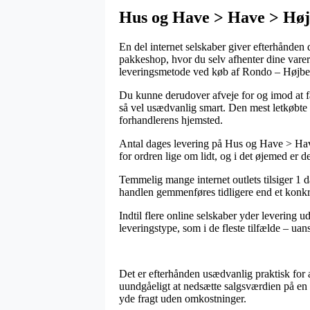
Hus og Have > Have > Høj
En del internet selskaber giver efterhånden 
pakkeshop, hvor du selv afhenter dine varer 
leveringsmetode ved køb af Rondo – Højb
Du kunne derudover afveje for og imod at få 
så vel usædvanlig smart. Den mest letkøbte 
forhandlerens hjemsted.
Antal dages levering på Hus og Have > Ha
for ordren lige om lidt, og i det øjemed er 
Temmelig mange internet outlets tilsiger 1 
handlen gemmenføres tidligere end et konkret
Indtil flere online selskaber yder levering 
leveringstype, som i de fleste tilfælde – uan
Det er efterhånden usædvanlig praktisk for 
uundgåeligt at nedsætte salgsværdien på en 
yde fragt uden omkostninger.