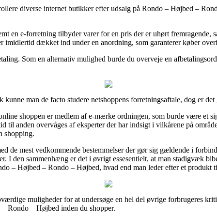
ollere diverse internet butikker efter udsalg på Rondo – Højbed – Rond
mt en e-forretning tilbyder varer for en pris der er uhørt fremragende, s
r imidlertid dækket ind under en anordning, som garanterer køber overfo
etaling. Som en alternativ mulighed burde du overveje en afbetalingsord
k kunne man de facto studere netshoppens forretningsaftale, dog er de
nline shoppen er medlem af e-mærke ordningen, som burde være et si
 til anden overvåges af eksperter der har indsigt i vilkårene på området.
n shopping.
g med de mest vedkommende bestemmelser der gør sig gældende i forbind
r. I den sammenhæng er det i øvrigt essesentielt, at man stadigvæk bibe
do – Højbed – Rondo – Højbed, hvad end man leder efter et produkt til
værdige muligheder for at undersøge en hel del øvrige forbrugeres kritik
d – Rondo – Højbed inden du shopper.