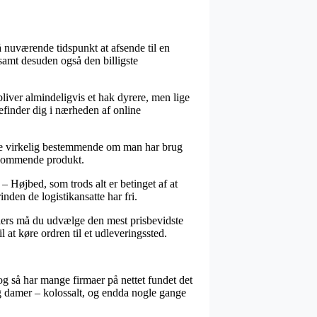
å nuværende tidspunkt at afsende til en
 samt desuden også den billigste
bliver almindeligvis et hak dyrere, men lige
efinder dig i nærheden af online
e virkelig bestemmende om man har brug
vedkommende produkt.
 Højbed, som trods alt er betinget af at
nden de logistikansatte har fri.
Ellers må du udvælge den mest prisbevidste
 at køre ordren til et udleveringssted.
g så har mange firmaer på nettet fundet det
og damer – kolossalt, og endda nogle gange