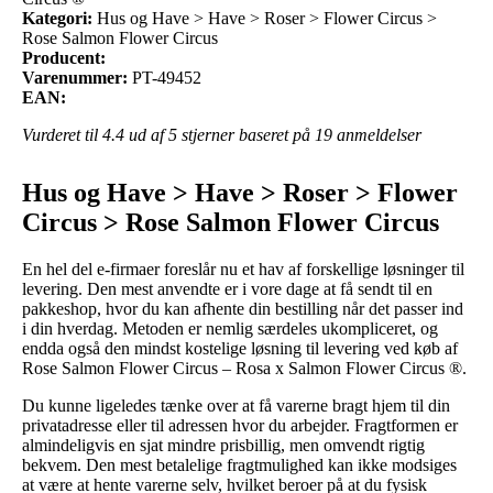
Kategori:
Hus og Have > Have > Roser > Flower Circus >
Rose Salmon Flower Circus
Producent:
Varenummer:
PT-49452
EAN:
Vurderet til
4.4
ud af 5 stjerner baseret på
19
anmeldelser
Hus og Have > Have > Roser > Flower
Circus > Rose Salmon Flower Circus
En hel del e-firmaer foreslår nu et hav af forskellige løsninger til
levering. Den mest anvendte er i vore dage at få sendt til en
pakkeshop, hvor du kan afhente din bestilling når det passer ind
i din hverdag. Metoden er nemlig særdeles ukompliceret, og
endda også den mindst kostelige løsning til levering ved køb af
Rose Salmon Flower Circus – Rosa x Salmon Flower Circus ®.
Du kunne ligeledes tænke over at få varerne bragt hjem til din
privatadresse eller til adressen hvor du arbejder. Fragtformen er
almindeligvis en sjat mindre prisbillig, men omvendt rigtig
bekvem. Den mest betalelige fragtmulighed kan ikke modsiges
at være at hente varerne selv, hvilket beroer på at du fysisk