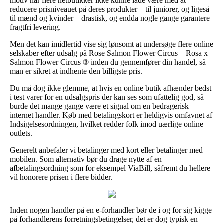
motiv har flere netbutikker ikke kunne lade være med at
reducere prisniveauet på deres produkter – til juniorer, og ligeså
til mænd og kvinder – drastisk, og endda nogle gange garantere
fragtfri levering.
Men det kan imidlertid vise sig lønsomt at undersøge flere online
selskaber efter udsalg på Rose Salmon Flower Circus – Rosa x
Salmon Flower Circus ® inden du gennemfører din handel, så
man er sikret at indhente den billigste pris.
Du må dog ikke glemme, at hvis en online butik afhænder bedst
i test varer for en udsalgspris der kan ses som ufattelig god, så
burde det mange gange være et signal om en bedragerisk
internet handler. Køb med betalingskort er heldigvis omfavnet af
Indsigelsesordningen, hvilket redder folk imod uærlige online
outlets.
Generelt anbefaler vi betalinger med kort eller betalinger med
mobilen. Som alternativ bør du drage nytte af en
afbetalingsordning som for eksempel ViaBill, såfremt du hellere
vil honorere prisen i flere bidder.
Inden nogen handler på en e-forhandler bør de i og for sig kigge
på forhandlerens forretningsbetingelser, det er dog typisk en