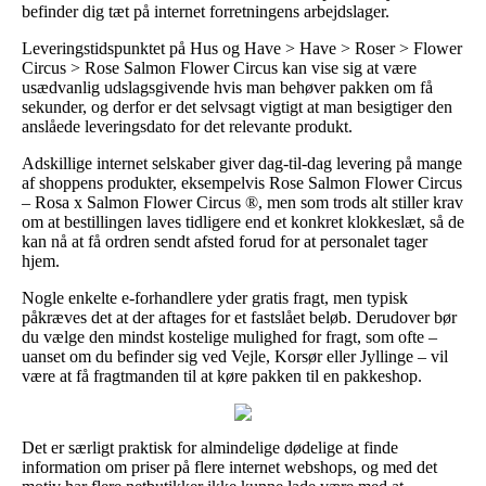
befinder dig tæt på internet forretningens arbejdslager.
Leveringstidspunktet på Hus og Have > Have > Roser > Flower
Circus > Rose Salmon Flower Circus kan vise sig at være
usædvanlig udslagsgivende hvis man behøver pakken om få
sekunder, og derfor er det selvsagt vigtigt at man besigtiger den
anslåede leveringsdato for det relevante produkt.
Adskillige internet selskaber giver dag-til-dag levering på mange
af shoppens produkter, eksempelvis Rose Salmon Flower Circus
– Rosa x Salmon Flower Circus ®, men som trods alt stiller krav
om at bestillingen laves tidligere end et konkret klokkeslæt, så de
kan nå at få ordren sendt afsted forud for at personalet tager
hjem.
Nogle enkelte e-forhandlere yder gratis fragt, men typisk
påkræves det at der aftages for et fastslået beløb. Derudover bør
du vælge den mindst kostelige mulighed for fragt, som ofte –
uanset om du befinder sig ved Vejle, Korsør eller Jyllinge – vil
være at få fragtmanden til at køre pakken til en pakkeshop.
Det er særligt praktisk for almindelige dødelige at finde
information om priser på flere internet webshops, og med det