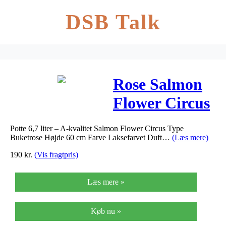
DSB Talk
Rose Salmon
Flower Circus
– Rosa x
Potte 6,7 liter – A-kvalitet Salmon Flower Circus Type
Salmon
Buketrose Højde 60 cm Farve Laksefarvet Duft…
(Læs mere)
Flower Circus
190
kr.
(Vis fragtpris)
®
Læs mere »
Køb nu »