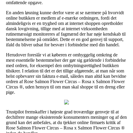
omfattende opgave.
En anden løsning kunne derfor være at se nærmere på hvorvidt
online butikken er medlem af e-mærke ordningen, fordi det
almindeligvis er en tryghed om at internet shoppen opretholder
dansk lovgivning, tillige med at internet virksomheden
rutinemæssigt monitoreres af fagmænd der har nøje kendskab til
bestemmelserne på området. Dette er en god genvej til support,
ifald du bliver udsat for besvær i forbindelse med din handel.
Herudover foreslår vi at køberen er omhyggelig omkring de
mest essentielle bestemmelser der gør sig gældende i forbindelse
med ordren, for eksempel den ombytningsrettighed butikken
tilsikrer. I relation til det er det tillige afgørende, at man når som
helst opbevarer sin faktura e-mail, således man altid kan bevidne
ordren af Rose Salmon Flower Circus – Rosa x Salmon Flower
Circus ®, uden hensyn til om man skal shoppe til en dreng eller
pige.
Trustpilot fremskaffer i højeste grad troværdige genveje til at
dechifrere mange eksisterende konsumenters meninger og af den
grund kan det anbefales, at du tjekker online firmaets kritik af
Rose Salmon Flower Circus – Rosa x Salmon Flower Circus ®