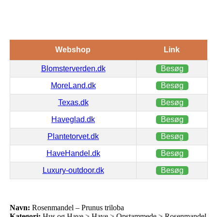
Webshop
Link
Blomsterverden.dk
Besøg
MoreLand.dk
Besøg
Texas.dk
Besøg
Haveglad.dk
Besøg
Plantetorvet.dk
Besøg
HaveHandel.dk
Besøg
Luxury-outdoor.dk
Besøg
Navn:
Rosenmandel – Prunus triloba
Kategori:
Hus og Have > Have > Opstammede > Rosenmandel