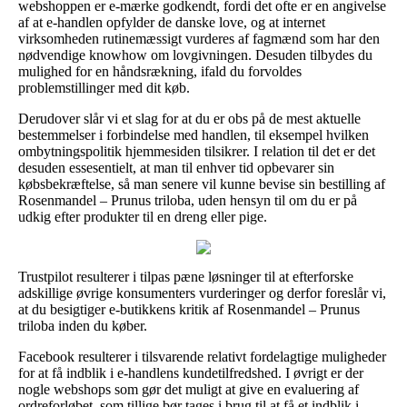
webshoppen er e-mærke godkendt, fordi det ofte er en angivelse
af at e-handlen opfylder de danske love, og at internet
virksomheden rutinemæssigt vurderes af fagmænd som har den
nødvendige knowhow om lovgivningen. Desuden tilbydes du
mulighed for en håndsrækning, ifald du forvoldes
problemstillinger med dit køb.
Derudover slår vi et slag for at du er obs på de mest aktuelle
bestemmelser i forbindelse med handlen, til eksempel hvilken
ombytningspolitik hjemmesiden tilsikrer. I relation til det er det
desuden essesentielt, at man til enhver tid opbevarer sin
købsbekræftelse, så man senere vil kunne bevise sin bestilling af
Rosenmandel – Prunus triloba, uden hensyn til om du er på
udkig efter produkter til en dreng eller pige.
Trustpilot resulterer i tilpas pæne løsninger til at efterforske
adskillige øvrige konsumenters vurderinger og derfor foreslår vi,
at du besigtiger e-butikkens kritik af Rosenmandel – Prunus
triloba inden du køber.
Facebook resulterer i tilsvarende relativt fordelagtige muligheder
for at få indblik i e-handlens kundetilfredshed. I øvrigt er der
nogle webshops som gør det muligt at give en evaluering af
ordreforløbet, som tillige bør tages i brug til at få et indblik i