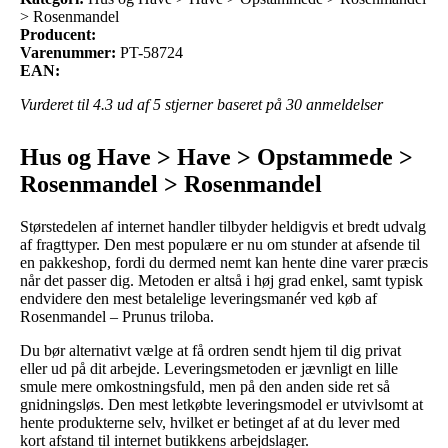
> Rosenmandel
Producent:
Varenummer:
PT-58724
EAN:
Vurderet til
4.3
ud af 5 stjerner baseret på
30
anmeldelser
Hus og Have > Have > Opstammede >
Rosenmandel > Rosenmandel
Størstedelen af internet handler tilbyder heldigvis et bredt udvalg
af fragttyper. Den mest populære er nu om stunder at afsende til
en pakkeshop, fordi du dermed nemt kan hente dine varer præcis
når det passer dig. Metoden er altså i høj grad enkel, samt typisk
endvidere den mest betalelige leveringsmanér ved køb af
Rosenmandel – Prunus triloba.
Du bør alternativt vælge at få ordren sendt hjem til dig privat
eller ud på dit arbejde. Leveringsmetoden er jævnligt en lille
smule mere omkostningsfuld, men på den anden side ret så
gnidningsløs. Den mest letkøbte leveringsmodel er utvivlsomt at
hente produkterne selv, hvilket er betinget af at du lever med
kort afstand til internet butikkens arbejdslager.