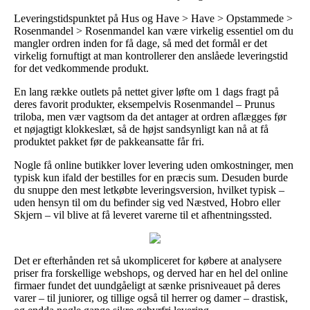
Leveringstidspunktet på Hus og Have > Have > Opstammede >
Rosenmandel > Rosenmandel kan være virkelig essentiel om du
mangler ordren inden for få dage, så med det formål er det
virkelig fornuftigt at man kontrollerer den anslåede leveringstid
for det vedkommende produkt.
En lang række outlets på nettet giver løfte om 1 dags fragt på
deres favorit produkter, eksempelvis Rosenmandel – Prunus
triloba, men vær vagtsom da det antager at ordren aflægges før
et nøjagtigt klokkeslæt, så de højst sandsynligt kan nå at få
produktet pakket før de pakkeansatte får fri.
Nogle få online butikker lover levering uden omkostninger, men
typisk kun ifald der bestilles for en præcis sum. Desuden burde
du snuppe den mest letkøbte leveringsversion, hvilket typisk –
uden hensyn til om du befinder sig ved Næstved, Hobro eller
Skjern – vil blive at få leveret varerne til et afhentningssted.
Det er efterhånden ret så ukompliceret for købere at analysere
priser fra forskellige webshops, og derved har en hel del online
firmaer fundet det uundgåeligt at sænke prisniveauet på deres
varer – til juniorer, og tillige også til herrer og damer – drastisk,