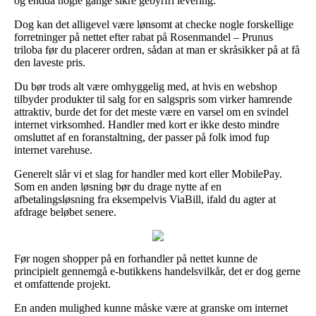
og endda nogle gange sikre gebyrfri levering.
Dog kan det alligevel være lønsomt at checke nogle forskellige
forretninger på nettet efter rabat på Rosenmandel – Prunus
triloba før du placerer ordren, sådan at man er skråsikker på at få
den laveste pris.
Du bør trods alt være omhyggelig med, at hvis en webshop
tilbyder produkter til salg for en salgspris som virker hamrende
attraktiv, burde det for det meste være en varsel om en svindel
internet virksomhed. Handler med kort er ikke desto mindre
omsluttet af en foranstaltning, der passer på folk imod fup
internet varehuse.
Generelt slår vi et slag for handler med kort eller MobilePay.
Som en anden løsning bør du drage nytte af en
afbetalingsløsning fra eksempelvis ViaBill, ifald du agter at
afdrage beløbet senere.
Før nogen shopper på en forhandler på nettet kunne de
principielt gennemgå e-butikkens handelsvilkår, det er dog gerne
et omfattende projekt.
En anden mulighed kunne måske være at granske om internet