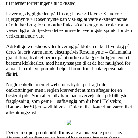
til internet forretningens tilholdssted.
Leveringsdygtigheden på Hus og Have > Have > Stauder >
Bjergmynte > Rosenmynte kan vise sig at være ekstremt aktuel
når du har brug for din ordre fluks, så af den grund er det rigtig
væsentligt at du tjekker det estimerede leveringstidspunkt for den
vedkommende vare.
Adskillige webshops yder levering på blot en enkelt hverdag på
deres favorit varenumre, eksempelvis Rosenmynte – Calamintha
grandiflora, hvilket beroer på at ordren aflægges tidligere end et
bestemt klokkeslæt, med hensynstagen til at de har mulighed for
at nå at få dit nye produkt betjent forud for at pakkepersonalet
får fri.
Nogle enkelte internet webshops byder på fragt uden
omkostninger, men i reglen kræver det at man aftager for en
bestemt pris. Som alternativ kan man overveje den prisbilligste
fragtløsning, som gerne – uafhængig om du bor i Holstebro,
Rønne eller Skjern – vil blive at få dem til at køre dine varer til et
afhentningssted.
Det er jo super problemfrit for os alle at analysere priser hos