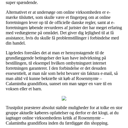
super spændende.
Alternativet er at undersøge om online virksomheden er e-
mærke tilsluttet, som skulle være et fingerpeg om at online
forretningen lever op til de officielle danske regler, samt at e-
forretningen løbende revurderes af jurister der har meget erfaring
med vedtægterne på området. Det giver dig lejlighed til at få
assistance, hvis du skulle få problemstillinger i forbindelse med
din handel.
Ligeledes foreslåes det at man er hensynstagende til de
grundlæggende betingelser der kan have indvirkning på
bestillingen, til eksempel hvilken ombytningsret internet
forretningen garanterer. I den forbindelse er det desuden
essesentielt, at man når som helst bevarer sin faktura e-mail, så
man altid vil kunne bekræfte sit køb af Rosenmynte –
Calamintha grandiflora, uanset om man søger en vare til en
voksen eller et barn.
Trustpilot præsterer absolut stabile muligheder for at tolke en stor
gruppe aktuelle køberes opfattelser og derfor er det klogt, at du
iagttager online virksomhedens kritik af Rosenmynte –
Calamintha grandiflora inden du færdiggør din shopping.