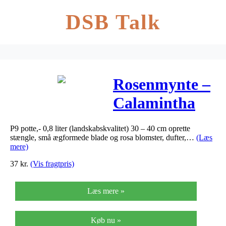
DSB Talk
Rosenmynte –
Calamintha
grandiflora
P9 potte,- 0,8 liter (landskabskvalitet) 30 – 40 cm oprette
stængle, små ægformede blade og rosa blomster, dufter,…
(Læs
mere)
37
kr.
(Vis fragtpris)
Læs mere »
Køb nu »