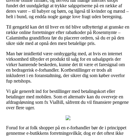
diverse online firmaer, og herved har mange internet shops
fundet det uundgåeligt at trykke salgspriserne på en række af
deres varer – til babyer og børn, og ligeså til kvinder og mænd –
helt i bund, og endda nogle gange love fragt uden beregning.
Til gengæld kan det til hver en tid blive udbytterigt at granske en
række online forretninger efter rabatkoder på Rosenmynte –
Calamintha grandiflora før du placerer ordren, så du er på den
sikre side med at opnå den mest betalelige pris.
Man bør imidlertid være omhyggelig med, at hvis en internet
virksomhed tilbyder et produkt til salg for en udsalgspris der
virker hamrende beskeden, kunne det tit være et faresignal om
en bedragerisk e-forhandler. Kortbestillinger er trods alt
inkluderet i en foranstaltning, der sikrer dig som køber overfor
fup netshops.
Vi går generelt ind for bestillinger med betalingskort eller
betalinger med mobilen. Som et alternativ kan du overveje en
afdragsløsning som fx ViaBill, såfremt du vil finansiere pengene
over flere uger.
Forud for at folk shopper på en e-forhandler bør de i princippet
gennemse e-butikkens forretningsvilkår, dog er det oftest ikke