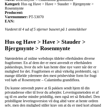
Kategori:
Hus og Have > Have > Stauder > Bjergmynte >
Rosenmynte
Producent:
Varenummer:
PT-53070
EAN:
Vurderet til
4
ud af 5 stjerner baseret på
1
anmeldelser
Hus og Have > Have > Stauder >
Bjergmynte > Rosenmynte
Størstedelen af online webshops tildeler efterhånden diverse
fragtformer. En af dem der er mest anvendt er efterhånden
pakkeshops, hvor du selv kan hente dine nye varer når der er
mulighed for det. Fragtformen er altså virkelig problemfri, og i
mange tilfælde ydermere den mest prisbevidste form for fragt
ved køb af Rosenmynte – Calamintha grandiflora.
Du kunne omvendt prøve at få pakken sendt hjem til din
privatadresse eller til hvor du arbejder. Leveringsmetoden er af
og til en anelse mindre prisbillig, men også ret så fleksibel. Den
prisbilligste leveringsversion vil dog altid være at hente ordren
selv, men den mulighed stiller krav om at du er med kort afstand