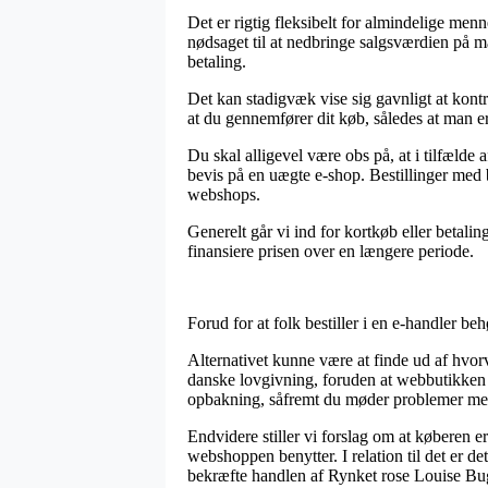
Det er rigtig fleksibelt for almindelige men
nødsaget til at nedbringe salgsværdien på ma
betaling.
Det kan stadigvæk vise sig gavnligt at kont
at du gennemfører dit køb, således at man er
Du skal alligevel være obs på, at i tilfælde
bevis på en uægte e-shop. Bestillinger med b
webshops.
Generelt går vi ind for kortkøb eller betali
finansiere prisen over en længere periode.
Forud for at folk bestiller i en e-handler b
Alternativet kunne være at finde ud af hvorv
danske lovgivning, foruden at webbutikken l
opbakning, såfremt du møder problemer med
Endvidere stiller vi forslag om at køberen e
webshoppen benytter. I relation til det er det
bekræfte handlen af Rynket rose Louise Bug