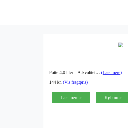
Potte 4,0 liter – A-kvalitet…
(Læs mere)
144
kr.
(Vis fragtpris)
Læs mere »
Køb nu »