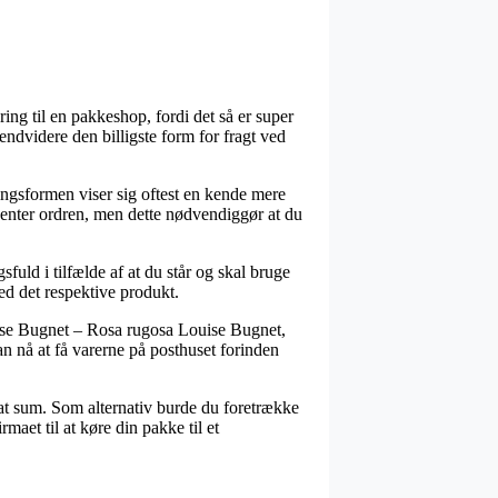
ring til en pakkeshop, fordi det så er super
 endvidere den billigste form for fragt ved
ingsformen viser sig oftest en kende mere
 henter ordren, men dette nødvendiggør at du
ld i tilfælde af at du står og skal bruge
ved det respektive produkt.
ise Bugnet – Rosa rugosa Louise Bugnet,
an nå at få varerne på posthuset forinden
tsat sum. Som alternativ burde du foretrække
maet til at køre din pakke til et