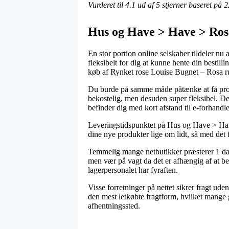
Vurderet til
4.1
ud af 5 stjerner baseret på
2
Hus og Have > Have > Ros
En stor portion online selskaber tildeler nu 
fleksibelt for dig at kunne hente din bestilli
køb af Rynket rose Louise Bugnet – Rosa 
Du burde på samme måde påtænke at få produk
bekostelig, men desuden super fleksibel. De
befinder dig med kort afstand til e-forhandl
Leveringstidspunktet på Hus og Have > Have
dine nye produkter lige om lidt, så med det f
Temmelig mange netbutikker præsterer 1 da
men vær på vagt da det er afhængig af at bes
lagerpersonalet har fyraften.
Visse forretninger på nettet sikrer fragt ud
den mest letkøbte fragtform, hvilket mange g
afhentningssted.