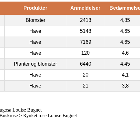
Produkter
Anmeldelser
Bedømmels
Blomster
2413
4,85
Have
5148
4,65
Have
7169
4,65
Have
120
4,6
Planter og blomster
6440
4,45
Have
20
4,1
Have
21
3,8
rugosa Louise Bugnet
uskrose > Rynket rose Louise Bugnet