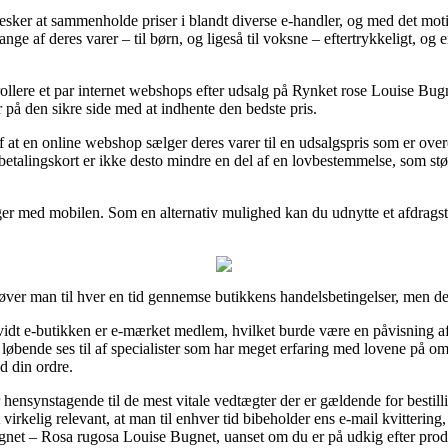
nesker at sammenholde priser i blandt diverse e-handler, og med det moti
nge af deres varer – til børn, og ligeså til voksne – eftertrykkeligt, 
rollere et par internet webshops efter udsalg på Rynket rose Louise Bu
 på den sikre side med at indhente den bedste pris.
 af at en online webshop sælger deres varer til en udsalgspris som er ove
etalingskort er ikke desto mindre en del af en lovbestemmelse, som støt
nger med mobilen. Som en alternativ mulighed kan du udnytte et afdragst
ehøver man til hver en tid gennemse butikkens handelsbetingelser, men de
idt e-butikken er e-mærket medlem, hvilket burde være en påvisning af at
øbende ses til af specialister som har meget erfaring med lovene på om
 din ordre.
r hensynstagende til de mest vitale vedtægter der er gældende for bestill
 virkelig relevant, at man til enhver tid bibeholder ens e-mail kvittering
net – Rosa rugosa Louise Bugnet, uanset om du er på udkig efter produk