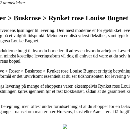
2
anmeldelser
er > Buskrose > Rynket rose Louise Bugnet
alverdens løsninger til levering. Den mest moderne er for øjeblikket leve
ng på et valgfrit tidspunkt. Metoden er altså yderst fleksibel, samt typisk
rugosa Louise Bugnet.
terne bragt til hvor du bor eller til adressen hvor du arbejder. Lever
n mindst kostelige leveringsform vil dog til enhver tid være at du selv
erens bopæl.
 > Roser > Buskrose > Rynket rose Louise Bugnet er rigtig betydningsfu
ormål er det utvivlsomt essentielt at du ser tidshorisonten for levering 
gs levering på mange af shoppens varer, eksempelvis Rynket rose Lou
tillingen køres igennem før et fast klokkeslæt, sådan at de garanteret k
en beregning, men oftest under forudsætning af at du shopper for en fas
ange – uanset om man er nær Horsens, Ikast eller Aars – er at få fragtfir