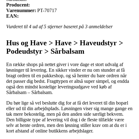
Producent:
Varenummer:
PT-70717
EAN:
Vurderet til
4
ud af 5 stjerner baseret på
3
anmeldelser
Hus og Have > Have > Haveudstyr >
Podeudstyr > Sårbalsam
En række shops på nettet giver i vore dage et stort udvalg af
løsninger til levering. En sikker vinder er nu om stunder at få
bragt ordren til en pakkeshop, og så henter du bare ordren når
det passer dig bedst. Fragttypen er altså super simpel, og endda
også den mindst kostelige leveringsudgave ved køb af
Sårbalsam – Sårbalsam.
Du bør lige så vel beslutte dig for at få det leveret til din bopæl
eller ud til din arbejdsplads. Løsningen viser sig mange gange en
tak mere bekostelig, men på den anden side særligt bekvem.
Den billigste type af levering vil dog i de fleste tilfælde være
selv at hente ordren, men den løsning stiller krav om at du er i
kort afstand af online butikkens arbejdslager.