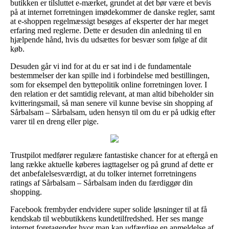
butikken er tilsluttet e-mærket, grundet at det bør være et bevis
på at internet forretningen imødekommer de danske regler, samt
at e-shoppen regelmæssigt besøges af eksperter der har meget
erfaring med reglerne. Dette er desuden din anledning til en
hjælpende hånd, hvis du udsættes for besvær som følge af dit
køb.
Desuden går vi ind for at du er sat ind i de fundamentale
bestemmelser der kan spille ind i forbindelse med bestillingen,
som for eksempel den byttepolitik online forretningen lover. I
den relation er det samtidig relevant, at man altid bibeholder sin
kvitteringsmail, så man senere vil kunne bevise sin shopping af
Sårbalsam – Sårbalsam, uden hensyn til om du er på udkig efter
varer til en dreng eller pige.
Trustpilot medfører regulære fantastiske chancer for at eftergå en
lang række aktuelle køberes iagttagelser og på grund af dette er
det anbefalelsesværdigt, at du tolker internet forretningens
ratings af Sårbalsam – Sårbalsam inden du færdiggør din
shopping.
Facebook frembyder endvidere super solide løsninger til at få
kendskab til webbutikkens kundetilfredshed. Her ses mange
internet foretagender hvor man kan udfærdige en anmeldelse af