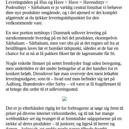
Leveringstiden på Hus og Have > Have > Haveudstyr >
Podeudstyr > Sårbalsam er jo vældig central forudsat vi behøver
dine nye produkter omgående, og i det øjemed er det komplet
afgørende at du tjekker leveringstidspunktet for den
vedkommende vare.
En stor portion netshops i Danmark udlover levering på
næstkommende hverdag på en hel del produkter, eksempelvis
Sårbalsam – Sårbalsam, men vær obs på at det regnes ud fra at
bestillingen laves før et fastslået tidspunkt, således at de har en
chance for at nå at få pakken fikset før de lageransatte får fri.
Nogle enkelte firmaer på nettet frembyder fragt uden beregning,
men undertiden er det under betingelse af at der handles for et
konkret beløb. Derudover bør man overveje den mest letkøbte
leveringsudgave, som tit – hvad end man befinder sig tæt på
Aalborg, Brønderslev eller Sæby – vil være at få fragtfirmaet til
at bringe din ordre til et udleveringssted.
Det er jo efterhånden rigtig let for forbrugerne at søge sig frem til
priser på diverse internet virksomheder, og til tak har mange
webbutikker set sig tvunget til at formindske salgspriserne på en
række af deres produkter – til juniorer, og ligeså til herrer og
damer – kolossalt, og endda nogle gange tilbyde fragtfri