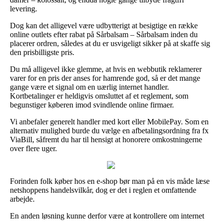
levering.
Dog kan det alligevel være udbytterigt at besigtige en række
online outlets efter rabat på Sårbalsam – Sårbalsam inden du
placerer ordren, således at du er usvigeligt sikker på at skaffe sig
den prisbilligste pris.
Du må alligevel ikke glemme, at hvis en webbutik reklamerer
varer for en pris der anses for hamrende god, så er det mange
gange være et signal om en uærlig internet handler.
Kortbetalinger er heldigvis omsluttet af et reglement, som
begunstiger køberen imod svindlende online firmaer.
Vi anbefaler generelt handler med kort eller MobilePay. Som en
alternativ mulighed burde du vælge en afbetalingsordning fra fx
ViaBill, såfremt du har til hensigt at honorere omkostningerne
over flere uger.
Forinden folk køber hos en e-shop bør man på en vis måde læse
netshoppens handelsvilkår, dog er det i reglen et omfattende
arbejde.
En anden løsning kunne derfor være at kontrollere om internet