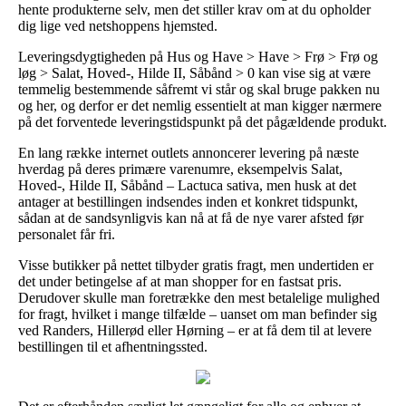
hente produkterne selv, men det stiller krav om at du opholder
dig lige ved netshoppens hjemsted.
Leveringsdygtigheden på Hus og Have > Have > Frø > Frø og
løg > Salat, Hoved-, Hilde II, Såbånd > 0 kan vise sig at være
temmelig bestemmende såfremt vi står og skal bruge pakken nu
og her, og derfor er det nemlig essentielt at man kigger nærmere
på det forventede leveringstidspunkt på det pågældende produkt.
En lang række internet outlets annoncerer levering på næste
hverdag på deres primære varenumre, eksempelvis Salat,
Hoved-, Hilde II, Såbånd – Lactuca sativa, men husk at det
antager at bestillingen indsendes inden et konkret tidspunkt,
sådan at de sandsynligvis kan nå at få de nye varer afsted før
personalet får fri.
Visse butikker på nettet tilbyder gratis fragt, men undertiden er
det under betingelse af at man shopper for en fastsat pris.
Derudover skulle man foretrække den mest betalelige mulighed
for fragt, hvilket i mange tilfælde – uanset om man befinder sig
ved Randers, Hillerød eller Hørning – er at få dem til at levere
bestillingen til et afhentningssted.