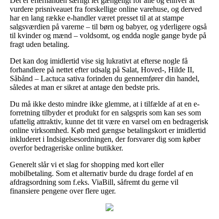
Det er efterhånden særligt let gængeligt for alle og enhver at
vurdere prisniveauet fra forskellige online varehuse, og derved
har en lang række e-handler været presset til at at stampe
salgsværdien på varerne – til børn og babyer, og yderligere også
til kvinder og mænd – voldsomt, og endda nogle gange byde på
fragt uden betaling.
Det kan dog imidlertid vise sig lukrativt at efterse nogle få
forhandlere på nettet efter udsalg på Salat, Hoved-, Hilde II,
Såbånd – Lactuca sativa forinden du gennemfører din handel,
således at man er sikret at antage den bedste pris.
Du må ikke desto mindre ikke glemme, at i tilfælde af at en e-
forretning tilbyder et produkt for en salgspris som kan ses som
ufattelig attraktiv, kunne det tit være en varsel om en bedragerisk
online virksomhed. Køb med gængse betalingskort er imidlertid
inkluderet i Indsigelsesordningen, der forsvarer dig som køber
overfor bedrageriske online butikker.
Generelt slår vi et slag for shopping med kort eller
mobilbetaling. Som et alternativ burde du drage fordel af en
afdragsordning som f.eks. ViaBill, såfremt du gerne vil
finansiere pengene over flere uger.