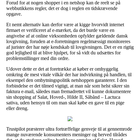
Forud for at nogen shopper i en netshop kan de reelt se på
webbutikkens regler, det er dog i reglen en tidskrævende
opgave.
Et nemt alternativ kan derfor være at kigge hvorvidt internet
firmaet er verificeret af e-mærket, da det burde være en
angivelse af at online virksomheden opfylder gældende dansk
lovgivning, foruden at e-forretningen regelmæssigt monitoreres
af jurister der har nøje kendskab til lovgivningen. Det er en rigtig
god lejlighed til at blive hjulpet, for så vidt du udsættes for
problemstillinger med din ordre.
Udover dette er det at foretrække at køber er omhyggelig
omkring de mest vitale vilkår der har indvirkning på handlen, til
eksempel den ombytningspolitik netshoppen garanterer. I den
forbindelse er det tilmed vigtigt, at man når som helst sikrer sin
faktura e-mail, således man fremadrettet vil kunne dokumentere
sin shopping af Salat, Hoved-, Hilde II, Såbånd – Lactuca
sativa, uden hensyn til om man skal købe en gave til en pige
eller dreng.
Trustpilot præsterer ultra fortræffelige genveje til at gennemrode
mange nuværende konsumenters meninger og herved tilrådes