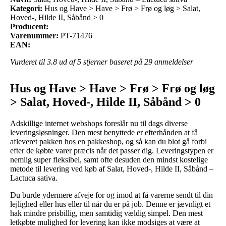
Kategori:
Hus og Have > Have > Frø > Frø og løg > Salat,
Hoved-, Hilde II, Såbånd > 0
Producent:
Varenummer:
PT-71476
EAN:
Vurderet til
3.8
ud af 5 stjerner baseret på
29
anmeldelser
Hus og Have > Have > Frø > Frø og løg
> Salat, Hoved-, Hilde II, Såbånd > 0
Adskillige internet webshops foreslår nu til dags diverse
leveringsløsninger. Den mest benyttede er efterhånden at få
afleveret pakken hos en pakkeshop, og så kan du blot gå forbi
efter de købte varer præcis når det passer dig. Leveringstypen er
nemlig super fleksibel, samt ofte desuden den mindst kostelige
metode til levering ved køb af Salat, Hoved-, Hilde II, Såbånd –
Lactuca sativa.
Du burde ydermere afveje for og imod at få varerne sendt til din
lejlighed eller hus eller til når du er på job. Denne er jævnligt et
hak mindre prisbillig, men samtidig vældig simpel. Den mest
letkøbte mulighed for levering kan ikke modsiges at være at