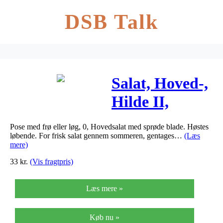
DSB Talk
Salat, Hoved-,
Hilde II,
Såbånd –
Pose med frø eller løg, 0, Hovedsalat med sprøde blade. Høstes
Lactuca sativa
løbende. For frisk salat gennem sommeren, gentages…
(Læs
mere)
33
kr.
(Vis fragtpris)
Læs mere »
Køb nu »