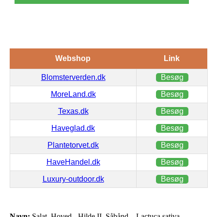
Webshop
Link
Blomsterverden.dk
Besøg
MoreLand.dk
Besøg
Texas.dk
Besøg
Haveglad.dk
Besøg
Plantetorvet.dk
Besøg
HaveHandel.dk
Besøg
Luxury-outdoor.dk
Besøg
Navn:
Salat, Hoved-, Hilde II, Såbånd – Lactuca sativa